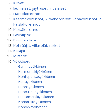
Kirvat
Jauhiaiset, jäytiäiset, ripsiäiset
Harsokorennot
Käärmekorennot, kirvakorennot, vahakorennot ja
kaislakorennot
Kärsäkorennot
Lasisiipiset
Päiväperhoset
Kehrääjät, villaselät, nirkot
Kiitäjät
Mittarit
Yökköset
Gammayökkönen
Harmomäkiyökkönen
Hohtopensasyökkönen
Huhtiyökkönen
Huoneyökkönen
Huppukeltayökkönen
Huutomerkkiyökkönen
Isomorsiusyökkönen
Isonokkayökkönen