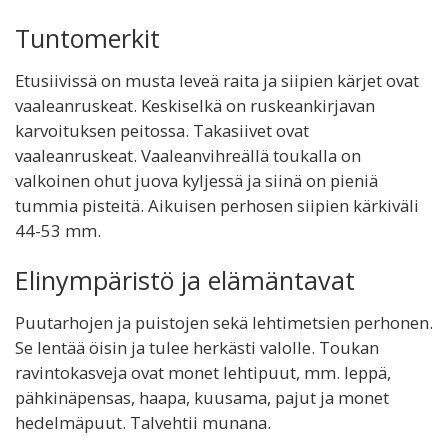
Tuntomerkit
Etusiivissä on musta leveä raita ja siipien kärjet ovat
vaaleanruskeat. Keskiselkä on ruskeankirjavan
karvoituksen peitossa. Takasiivet ovat
vaaleanruskeat. Vaaleanvihreällä toukalla on
valkoinen ohut juova kyljessä ja siinä on pieniä
tummia pisteitä. Aikuisen perhosen siipien kärkiväli
44-53 mm.
Elinympäristö ja elämäntavat
Puutarhojen ja puistojen sekä lehtimetsien perhonen.
Se lentää öisin ja tulee herkästi valolle. Toukan
ravintokasveja ovat monet lehtipuut, mm. leppä,
pähkinäpensas, haapa, kuusama, pajut ja monet
hedelmäpuut. Talvehtii munana.