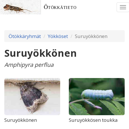
Ötökkätieto
To
nav
Ötökkäryhmät
Yökköset
Suruyökkönen
Suruyökkönen
Amphipyra perflua
Suruyökkönen
Suruyökkösen toukka