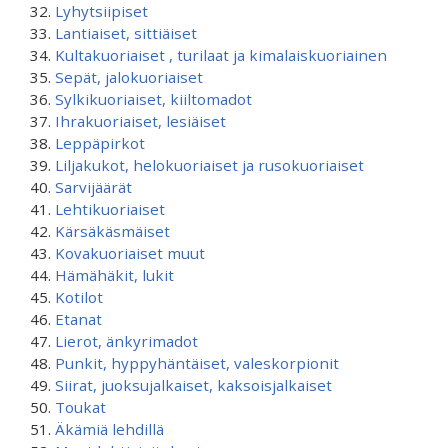
Lyhytsiipiset
Lantiaiset, sittiäiset
Kultakuoriaiset , turilaat ja kimalaiskuoriainen
Sepät, jalokuoriaiset
Sylkikuoriaiset, kiiltomadot
Ihrakuoriaiset, lesiäiset
Leppäpirkot
Liljakukot, helokuoriaiset ja rusokuoriaiset
Sarvijäärät
Lehtikuoriaiset
Kärsäkäsmäiset
Kovakuoriaiset muut
Hämähäkit, lukit
Kotilot
Etanat
Lierot, änkyrimadot
Punkit, hyppyhäntäiset, valeskorpionit
Siirat, juoksujalkaiset, kaksoisjalkaiset
Toukat
Äkämiä lehdillä