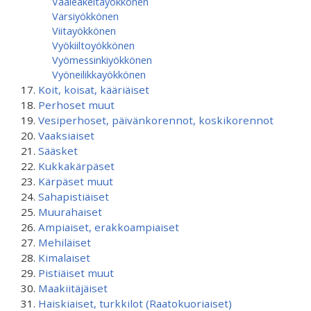
Vaaleakeltayökkönen
Varsiyökkönen
Viitayökkönen
Vyökiiltoyökkönen
Vyömessinkiyökkönen
Vyöneilikkayökkönen
Koit, koisat, kääriäiset
Perhoset muut
Vesiperhoset, päivänkorennot, koskikorennot
Vaaksiaiset
Sääsket
Kukkakärpäset
Kärpäset muut
Sahapistiäiset
Muurahaiset
Ampiaiset, erakkoampiaiset
Mehiläiset
Kimalaiset
Pistiäiset muut
Maakiitäjäiset
Haiskiaiset, turkkilot (Raatokuoriaiset)