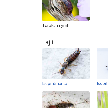
Torakan nymfi
Lajit
Isopihtihäntä
Isopi