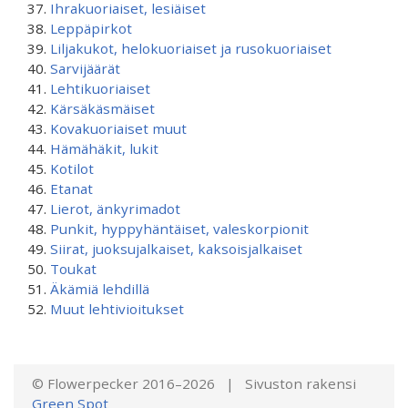
Ihrakuoriaiset, lesiäiset
Leppäpirkot
Liljakukot, helokuoriaiset ja rusokuoriaiset
Sarvijäärät
Lehtikuoriaiset
Kärsäkäsmäiset
Kovakuoriaiset muut
Hämähäkit, lukit
Kotilot
Etanat
Lierot, änkyrimadot
Punkit, hyppyhäntäiset, valeskorpionit
Siirat, juoksujalkaiset, kaksoisjalkaiset
Toukat
Äkämiä lehdillä
Muut lehtivioitukset
© Flowerpecker 2016–2026 | Sivuston rakensi
Green Spot