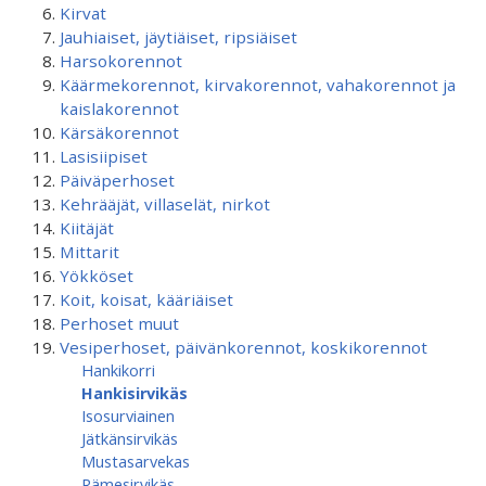
Kirvat
Jauhiaiset, jäytiäiset, ripsiäiset
Harsokorennot
Käärmekorennot, kirvakorennot, vahakorennot ja
kaislakorennot
Kärsäkorennot
Lasisiipiset
Päiväperhoset
Kehrääjät, villaselät, nirkot
Kiitäjät
Mittarit
Yökköset
Koit, koisat, kääriäiset
Perhoset muut
Vesiperhoset, päivänkorennot, koskikorennot
Hankikorri
Hankisirvikäs
Isosurviainen
Jätkänsirvikäs
Mustasarvekas
Rämesirvikäs