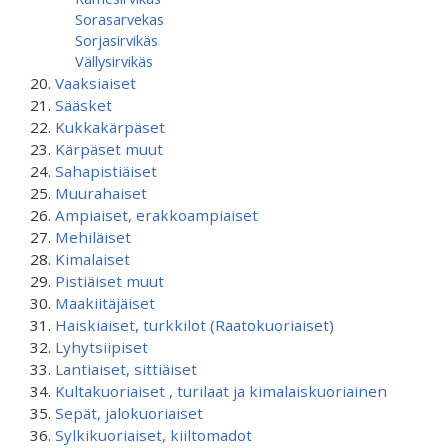
Sorasarvekas
Sorjasirvikäs
Vällysirvikäs
Vaaksiaiset
Sääsket
Kukkakärpäset
Kärpäset muut
Sahapistiäiset
Muurahaiset
Ampiaiset, erakkoampiaiset
Mehiläiset
Kimalaiset
Pistiäiset muut
Maakiitäjäiset
Haiskiaiset, turkkilot (Raatokuoriaiset)
Lyhytsiipiset
Lantiaiset, sittiäiset
Kultakuoriaiset , turilaat ja kimalaiskuoriainen
Sepät, jalokuoriaiset
Sylkikuoriaiset, kiiltomadot