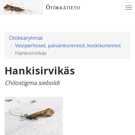
Ötökkätieto
To
nav
Ötökkäryhmät
Vesiperhoset, päivänkorennot, koskikorennot
Hankisirvikäs
Hankisirvikäs
Chilostigma sieboldi