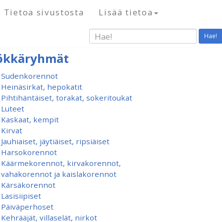
Tietoa sivustosta
Lisää tietoa
Hae!
ökkäryhmät
Sudenkorennot
Heinäsirkat, hepokatit
Pihtihäntäiset, torakat, sokeritoukat
Luteet
Kaskaat, kempit
Kirvat
Jauhiaiset, jäytiäiset, ripsiäiset
Harsokorennot
Käärmekorennot, kirvakorennot,
vahakorennot ja kaislakorennot
Kärsäkorennot
Lasisiipiset
Päiväperhoset
Kehrääjät, villaselät, nirkot