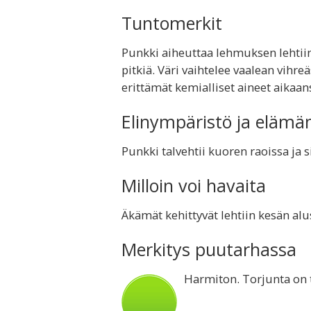
Tuntomerkit
Punkki aiheuttaa lehmuksen lehtii
pitkiä. Väri vaihtelee vaalean vihr
erittämät kemialliset aineet aikaa
Elinympäristö ja elämä
Punkki talvehtii kuoren raoissa ja 
Milloin voi havaita
Äkämät kehittyvät lehtiin kesän alu
Merkitys puutarhassa
Harmiton. Torjunta on 