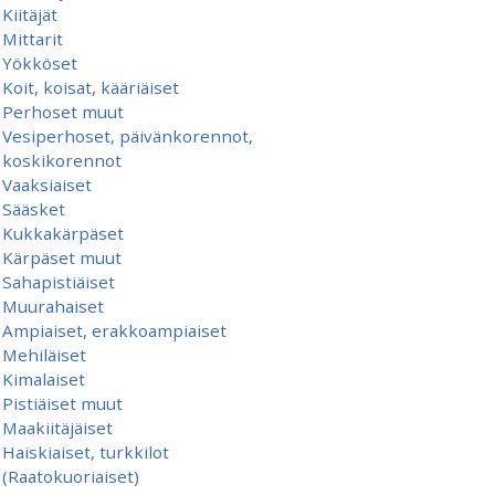
Kiitäjät
Mittarit
Yökköset
Koit, koisat, kääriäiset
Perhoset muut
Vesiperhoset, päivänkorennot,
koskikorennot
Vaaksiaiset
Sääsket
Kukkakärpäset
Kärpäset muut
Sahapistiäiset
Muurahaiset
Ampiaiset, erakkoampiaiset
Mehiläiset
Kimalaiset
Pistiäiset muut
Maakiitäjäiset
Haiskiaiset, turkkilot
(Raatokuoriaiset)