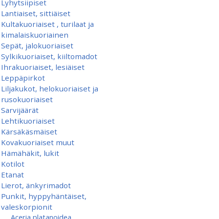
Lyhytsiipiset
Lantiaiset, sittiäiset
Kultakuoriaiset , turilaat ja
kimalaiskuoriainen
Sepät, jalokuoriaiset
Sylkikuoriaiset, kiiltomadot
Ihrakuoriaiset, lesiäiset
Leppäpirkot
Liljakukot, helokuoriaiset ja
rusokuoriaiset
Sarvijäärät
Lehtikuoriaiset
Kärsäkäsmäiset
Kovakuoriaiset muut
Hämähäkit, lukit
Kotilot
Etanat
Lierot, änkyrimadot
Punkit, hyppyhäntäiset,
valeskorpionit
Aceria platanoidea