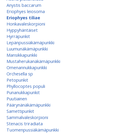
Anystis baccarum
Eriophyes leiosoma
Eriophyes tiliae
Honkavaleskorpioni
Hyppyhäntäiset
Hyrräpunkit
Lepänpussiäkämäpunkki
Luumunäkämäpunkki
Mansikkapunkki
Mustaherukanäkämäpunkki
Omenannukkapunkki
Orchesella sp
Petopunkit
Phyllocoptes populi
Punanukkapunkit
Puutiainen
Päärynänäkämäpunkki
Samettipunkit
Sammalvaleskorpioni
Stenacis triradiata
Tuomenpussiäkämä­punkki