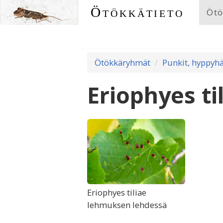
Ötökkätieto
Ötö
Ötökkäryhmät
Punkit, hyppyhä
Eriophyes ti
Eriophyes tiliae
lehmuksen lehdessä