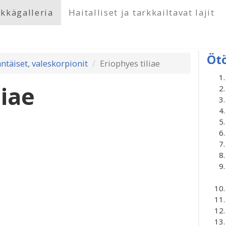
kkägalleria
Haitalliset ja tarkkailtavat lajit
Öt
ntäiset, valeskorpionit
Eriophyes tiliae
liae