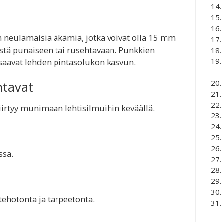
n neulamaisia äkämiä, jotka voivat olla 15 mm
eästä punaiseen tai rusehtavaan. Punkkien
nsaavat lehden pintasolukon kasvun.
ntavat
siirtyy munimaan lehtisilmuihin keväällä.
ssa.
tehotonta ja tarpeetonta.