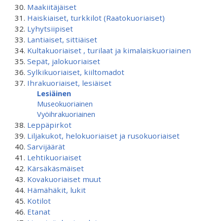
Maakiitäjäiset
Haiskiaiset, turkkilot (Raatokuoriaiset)
Lyhytsiipiset
Lantiaiset, sittiäiset
Kultakuoriaiset , turilaat ja kimalaiskuoriainen
Sepät, jalokuoriaiset
Sylkikuoriaiset, kiiltomadot
Ihrakuoriaiset, lesiäiset
Lesiäinen
Museokuoriainen
Vyöihrakuoriainen
Leppäpirkot
Liljakukot, helokuoriaiset ja rusokuoriaiset
Sarvijäärät
Lehtikuoriaiset
Kärsäkäsmäiset
Kovakuoriaiset muut
Hämähäkit, lukit
Kotilot
Etanat