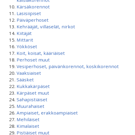
kaislakorennot
Kärsäkorennot
Lasisiipiset
Päiväperhoset
Kehrääjät, villaselät, nirkot
Kiitäjät
Mittarit
Yökköset
Koit, koisat, kääriäiset
Perhoset muut
Vesiperhoset, päivänkorennot, koskikorennot
Vaaksiaiset
Sääsket
Kukkakärpäset
Kärpäset muut
Sahapistiäiset
Muurahaiset
Ampiaiset, erakkoampiaiset
Mehiläiset
Kimalaiset
Pistiäiset muut