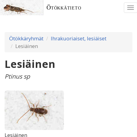
Ötökkätieto
To
nav
Ötökkäryhmät
Ihrakuoriaiset, lesiäiset
Lesiäinen
Lesiäinen
Ptinus sp
Lesiäinen