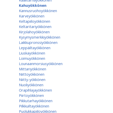
Kaalitarhayökkönen
Kahuyökkönen
Kannusruohoyökkönen
Karveyökkönen
Keltapiiloyökkönen
Keltaritariyökkönen
Kirjolahoyökkönen
Kysymysmerkkiyökkönen
Laikkupronssiyökkönen
Leppäiltayökkönen
Liuskayökkönen
Loimuyökkönen
Lounaanmorsiusyökkönen
Mittariyökkönen
Niittoyökkönen
Niitty-yökkönen
Nuoliyökkönen
Orapihlajayökkönen
Piirtoyökkönen
Pikkutarhayökkönen
Pilkkuiltayökkönen
Puolukkapiiloyökkönen