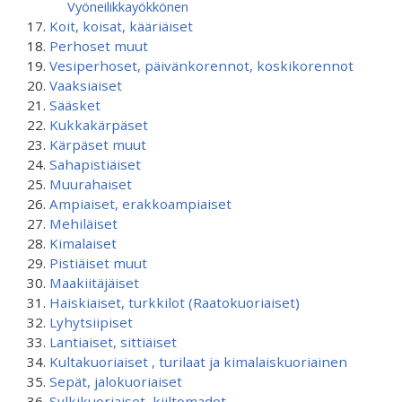
Vyöneilikkayökkönen
Koit, koisat, kääriäiset
Perhoset muut
Vesiperhoset, päivänkorennot, koskikorennot
Vaaksiaiset
Sääsket
Kukkakärpäset
Kärpäset muut
Sahapistiäiset
Muurahaiset
Ampiaiset, erakkoampiaiset
Mehiläiset
Kimalaiset
Pistiäiset muut
Maakiitäjäiset
Haiskiaiset, turkkilot (Raatokuoriaiset)
Lyhytsiipiset
Lantiaiset, sittiäiset
Kultakuoriaiset , turilaat ja kimalaiskuoriainen
Sepät, jalokuoriaiset
Sylkikuoriaiset, kiiltomadot