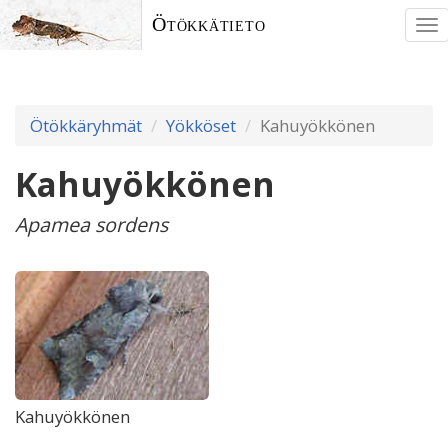
Ötökkätieto
To
nav
Ötökkäryhmät
Yökköset
Kahuyökkönen
Kahuyökkönen
Apamea sordens
Kahuyökkönen