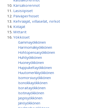
kaislakorennot
Kärsäkorennot
Lasisiipiset
Päiväperhoset
Kehrääjät, villaselät, nirkot
Kiitäjät
Mittarit
Yökköset
Gammayökkönen
Harmomäkiyökkönen
Hohtopensasyökkönen
Huhtiyökkönen
Huoneyökkönen
Huppukeltayökkönen
Huutomerkkiyökkönen
Isomorsiusyökkönen
Isonokkayökkönen
Isoraitayökkönen
Isotinayökkönen
Jaspisyökkönen
Jänöyökkönen