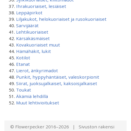
Ihrakuoriaiset, lesiäiset
Leppäpirkot
Liljakukot, helokuoriaiset ja rusokuoriaiset
Sarvijäärät
Lehtikuoriaiset
Kärsäkäsmäiset
Kovakuoriaiset muut
Hämähäkit, lukit
Kotilot
Etanat
Lierot, änkyrimadot
Punkit, hyppyhäntäiset, valeskorpionit
Siirat, juoksujalkaiset, kaksoisjalkaiset
Toukat
Äkämiä lehdillä
Muut lehtivioitukset
© Flowerpecker 2016–2026 | Sivuston rakensi