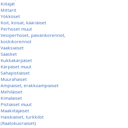
Kiitäjät
Mittarit
Yökköset
Koit, koisat, kääriäiset
Perhoset muut
Vesiperhoset, päivänkorennot,
koskikorennot
Vaaksiaiset
Sääsket
Kukkakärpäset
Kärpäset muut
Sahapistiäiset
Muurahaiset
Ampiaiset, erakkoampiaiset
Mehiläiset
Kimalaiset
Pistiäiset muut
Maakiitäjäiset
Haiskiaiset, turkkilot
(Raatokuoriaiset)