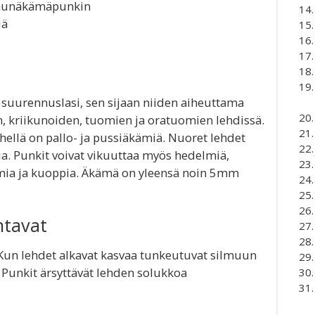
unäkämäpunkin
iä
 suurennuslasi, sen sijaan niiden aiheuttama
, kriikunoiden, tuomien ja oratuomien lehdissä.
hellä on pallo- ja pussiäkämiä. Nuoret lehdet
ia. Punkit voivat vikuuttaa myös hedelmiä,
umia ja kuoppia. Äkämä on yleensä noin 5mm
ntavat
. Kun lehdet alkavat kasvaa tunkeutuvat silmuun
. Punkit ärsyttävät lehden solukkoa