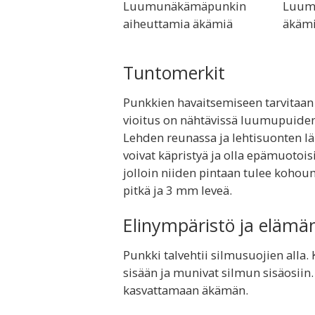
Luumunäkämäpunkin
Luum
aiheuttamia äkämiä
äkäm
Tuntomerkit
Punkkien havaitsemiseen tarvitaan
vioitus on nähtävissä luumupuiden
Lehden reunassa ja lehtisuonten lä
voivat käpristyä ja olla epämuotois
jolloin niiden pintaan tulee koho
pitkä ja 3 mm leveä.
Elinympäristö ja elämä
Punkki talvehtii silmusuojien alla
sisään ja munivat silmun sisäosiin
kasvattamaan äkämän.