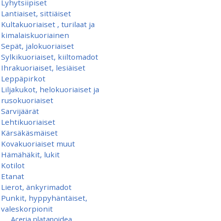
Lyhytsiipiset
Lantiaiset, sittiäiset
Kultakuoriaiset , turilaat ja
kimalaiskuoriainen
Sepät, jalokuoriaiset
Sylkikuoriaiset, kiiltomadot
Ihrakuoriaiset, lesiäiset
Leppäpirkot
Liljakukot, helokuoriaiset ja
rusokuoriaiset
Sarvijäärät
Lehtikuoriaiset
Kärsäkäsmäiset
Kovakuoriaiset muut
Hämähäkit, lukit
Kotilot
Etanat
Lierot, änkyrimadot
Punkit, hyppyhäntäiset,
valeskorpionit
Aceria platanoidea