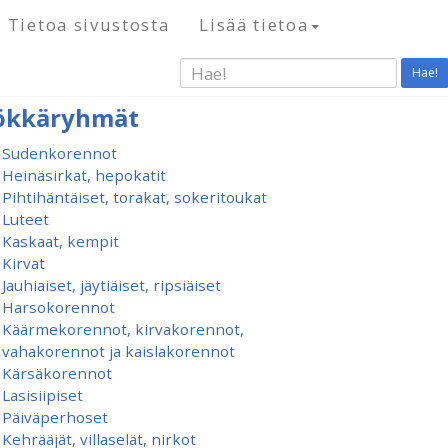
Tietoa sivustosta
Lisää tietoa
Hae!
ökkäryhmät
Sudenkorennot
Heinäsirkat, hepokatit
Pihtihäntäiset, torakat, sokeritoukat
Luteet
Kaskaat, kempit
Kirvat
Jauhiaiset, jäytiäiset, ripsiäiset
Harsokorennot
Käärmekorennot, kirvakorennot,
vahakorennot ja kaislakorennot
Kärsäkorennot
Lasisiipiset
Päiväperhoset
Kehrääjät, villaselät, nirkot