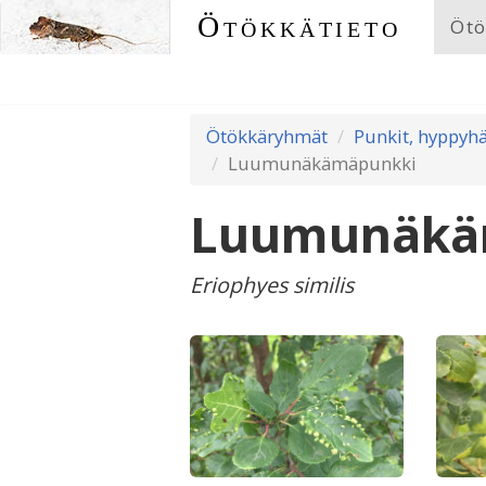
Ötökkätieto
Ötö
Ötökkäryhmät
Punkit, hyppyhä
Luumunäkämäpunkki
Luumunäkä
Eriophyes similis