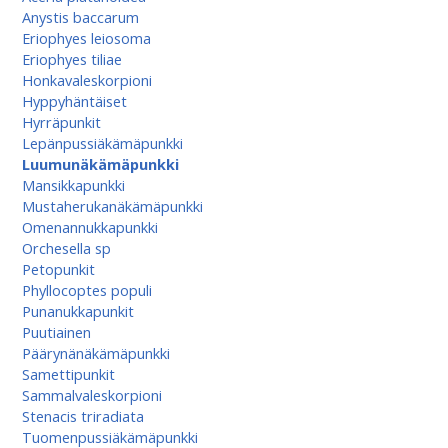
Anystis baccarum
Eriophyes leiosoma
Eriophyes tiliae
Honkavaleskorpioni
Hyppyhäntäiset
Hyrräpunkit
Lepänpussiäkämäpunkki
Luumunäkämäpunkki
Mansikkapunkki
Mustaherukanäkämäpunkki
Omenannukkapunkki
Orchesella sp
Petopunkit
Phyllocoptes populi
Punanukkapunkit
Puutiainen
Päärynänäkämäpunkki
Samettipunkit
Sammalvaleskorpioni
Stenacis triradiata
Tuomenpussiäkämä­punkki