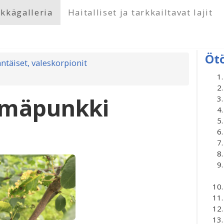
kkägalleria
Haitalliset ja tarkkailtavat lajit
Öt
ntäiset, valeskorpionit
mäpunkki