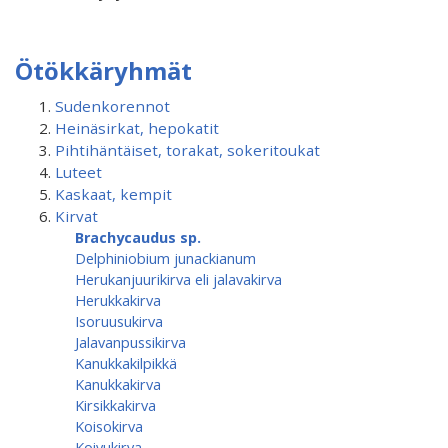
Ötökkäryhmät
Sudenkorennot
Heinäsirkat, hepokatit
Pihtihäntäiset, torakat, sokeritoukat
Luteet
Kaskaat, kempit
Kirvat
Brachycaudus sp.
Delphiniobium junackianum
Herukanjuurikirva eli jalavakirva
Herukkakirva
Isoruusukirva
Jalavanpussikirva
Kanukkakilpikkä
Kanukkakirva
Kirsikkakirva
Koisokirva
Koivukirva