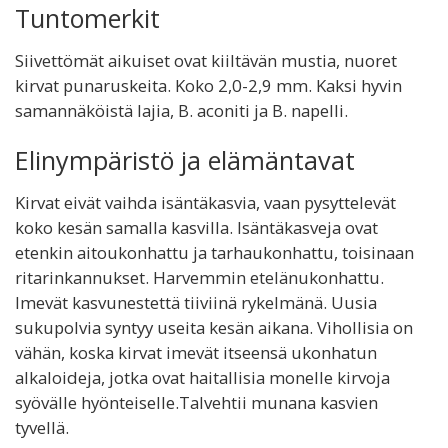
Tuntomerkit
Siivettömät aikuiset ovat kiiltävän mustia, nuoret
kirvat punaruskeita. Koko 2,0-2,9 mm. Kaksi hyvin
samannäköistä lajia, B. aconiti ja B. napelli.
Elinympäristö ja elämäntavat
Kirvat eivät vaihda isäntäkasvia, vaan pysyttelevät
koko kesän samalla kasvilla. Isäntäkasveja ovat
etenkin aitoukonhattu ja tarhaukonhattu, toisinaan
ritarinkannukset. Harvemmin etelänukonhattu.
Imevät kasvunestettä tiiviinä rykelmänä. Uusia
sukupolvia syntyy useita kesän aikana. Vihollisia on
vähän, koska kirvat imevät itseensä ukonhatun
alkaloideja, jotka ovat haitallisia monelle kirvoja
syövälle hyönteiselle.Talvehtii munana kasvien
tyvellä.