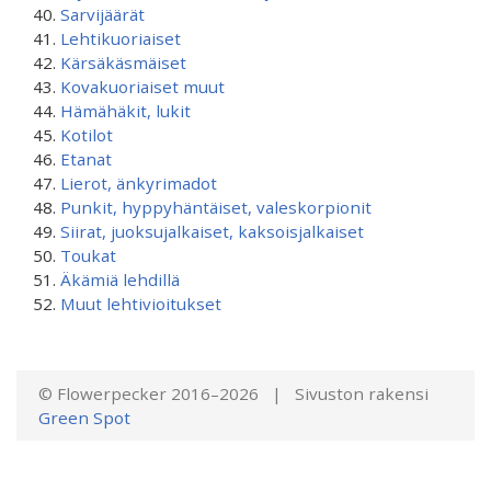
Sarvijäärät
Lehtikuoriaiset
Kärsäkäsmäiset
Kovakuoriaiset muut
Hämähäkit, lukit
Kotilot
Etanat
Lierot, änkyrimadot
Punkit, hyppyhäntäiset, valeskorpionit
Siirat, juoksujalkaiset, kaksoisjalkaiset
Toukat
Äkämiä lehdillä
Muut lehtivioitukset
© Flowerpecker 2016–2026 | Sivuston rakensi
Green Spot