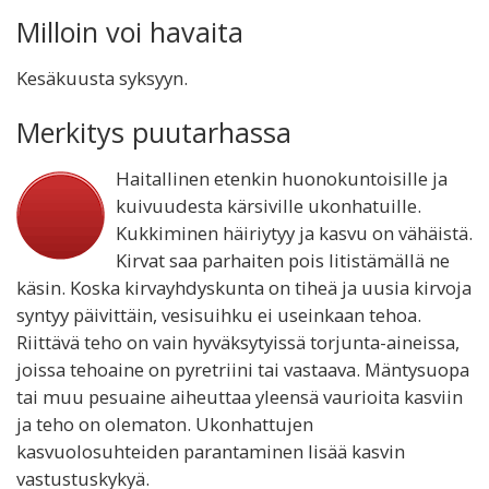
Milloin voi havaita
Kesäkuusta syksyyn.
Merkitys puutarhassa
Haitallinen etenkin huonokuntoisille ja
kuivuudesta kärsiville ukonhatuille.
Kukkiminen häiriytyy ja kasvu on vähäistä.
Kirvat saa parhaiten pois litistämällä ne
käsin. Koska kirvayhdyskunta on tiheä ja uusia kirvoja
syntyy päivittäin, vesisuihku ei useinkaan tehoa.
Riittävä teho on vain hyväksytyissä torjunta-aineissa,
joissa tehoaine on pyretriini tai vastaava. Mäntysuopa
tai muu pesuaine aiheuttaa yleensä vaurioita kasviin
ja teho on olematon. Ukonhattujen
kasvuolosuhteiden parantaminen lisää kasvin
vastustuskykyä.