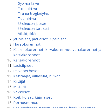
Sypressikirva
Tammikirva
Trama troglodytes
Tuomikirva
Uroleucon jaceae
Uroleucon taraxaci
Villakilpikkä
Jauhiaiset, jäytiäiset, ripsiäiset
Harsokorennot
Käärmekorennot, kirvakorennot, vahakorennot ja
kaislakorennot
Kärsäkorennot
Lasisiipiset
Päiväperhoset
Kehrääjät, villaselät, nirkot
Kiitäjät
Mittarit
Yökköset
Koit, koisat, kääriäiset
Perhoset muut
Vesiperhoset, päivänkorennot, koskikorennot