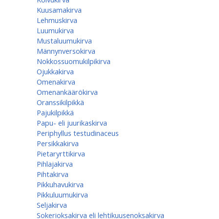
Kuusamakirva
Lehmuskirva
Luumukirva
Mustaluumukirva
Männynversokirva
Nokkossuomukilpikirva
Ojukkakirva
Omenakirva
Omenankäärökirva
Oranssikilpikkä
Pajukilpikkä
Papu- eli juurikaskirva
Periphyllus testudinaceus
Persikkakirva
Pietaryrttikirva
Pihlajakirva
Pihtakirva
Pikkuhavukirva
Pikkuluumukirva
Seljakirva
Sokerioksakirva eli lehtikuusenoksakirva