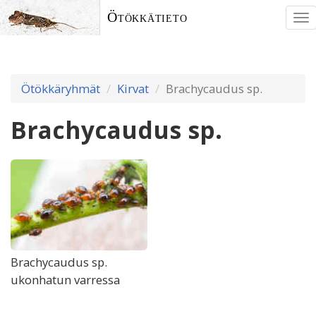
Ötökkätieto
To
nav
Ötökkäryhmät
Kirvat
Brachycaudus sp.
Brachycaudus sp.
Brachycaudus sp.
ukonhatun varressa