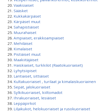
Vaaksiaiset
Sääsket
Kukkakärpäset
Kärpäset muut
Sahapistiäiset
Muurahaiset
Ampiaiset, erakkoampiaiset
Mehiläiset
Kimalaiset
Pistiäiset muut
Maakiitäjäiset
Haiskiaiset, turkkilot (Raatokuoriaiset)
Lyhytsiipiset
Lantiaiset, sittiäiset
Kultakuoriaiset , turilaat ja kimalaiskuoriainen
Sepät, jalokuoriaiset
Sylkikuoriaiset, kiiltomadot
Ihrakuoriaiset, lesiäiset
Leppäpirkot
Liljakukot, helokuoriaiset ja rusokuoriaiset