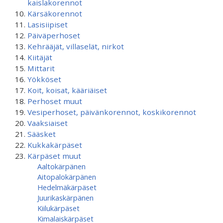
kaislakorennot
Kärsäkorennot
Lasisiipiset
Päiväperhoset
Kehrääjät, villaselät, nirkot
Kiitäjät
Mittarit
Yökköset
Koit, koisat, kääriäiset
Perhoset muut
Vesiperhoset, päivänkorennot, koskikorennot
Vaaksiaiset
Sääsket
Kukkakärpäset
Kärpäset muut
Aaltokärpänen
Aitopalokärpänen
Hedelmäkärpäset
Juurikaskärpänen
Kiilukärpäset
Kimalaiskärpäset