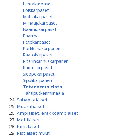
Lantakärpäset
Loiskärpäset
Mahlakärpäset
Miinaajakärpäset
Naamiokärpäset
Paarmat
Petokärpäset
Porkkanakärpänen
Raatokärpäset
Ritarinkannuskärpänen
Ruutukärpäset
Sieppokärpäset
Sipulikärpänen
Tetanocera elata
Tähtiputken­miinaaja
Sahapistiäiset
Muurahaiset
Ampiaiset, erakkoampiaiset
Mehiläiset
Kimalaiset
Pistiäiset muut