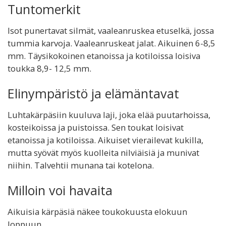
Tuntomerkit
Isot punertavat silmät, vaaleanruskea etuselkä, jossa
tummia karvoja. Vaaleanruskeat jalat. Aikuinen 6-8,5
mm. Täysikokoinen etanoissa ja kotiloissa loisiva
toukka 8,9- 12,5 mm.
Elinympäristö ja elämäntavat
Luhtakärpäsiin kuuluva laji, joka elää puutarhoissa,
kosteikoissa ja puistoissa. Sen toukat loisivat
etanoissa ja kotiloissa. Aikuiset vierailevat kukilla,
mutta syövät myös kuolleita nilviäisiä ja munivat
niihin. Talvehtii munana tai kotelona.
Milloin voi havaita
Aikuisia kärpäsiä näkee toukokuusta elokuun
loppuun.