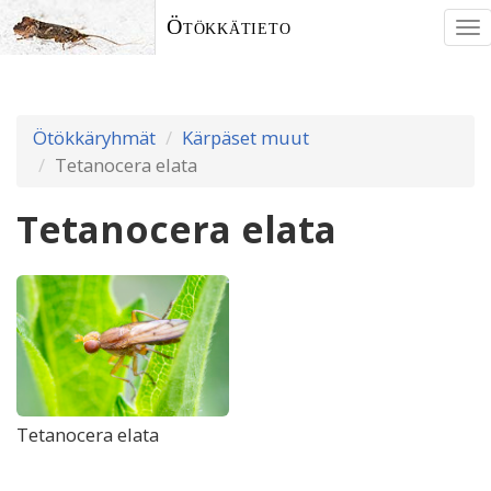
Ötökkätieto
To
nav
Ötökkäryhmät
Kärpäset muut
Tetanocera elata
Tetanocera elata
Tetanocera elata