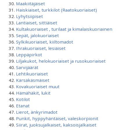
Maakiitäjäiset
Haiskiaiset, turkkilot (Raatokuoriaiset)
Lyhytsiipiset
Lantiaiset, sittiäiset
Kultakuoriaiset , turilaat ja kimalaiskuoriainen
Sepät, jalokuoriaiset
Sylkikuoriaiset, kiiltomadot
Ihrakuoriaiset, lesiäiset
Leppäpirkot
Liljakukot, helokuoriaiset ja rusokuoriaiset
Sarvijäärät
Lehtikuoriaiset
Kärsäkäsmäiset
Kovakuoriaiset muut
Hämähäkit, lukit
Kotilot
Etanat
Lierot, änkyrimadot
Punkit, hyppyhäntäiset, valeskorpionit
Siirat, juoksujalkaiset, kaksoisjalkaiset