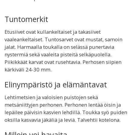
Tuntomerkit
Etusiivet ovat kullankeltaiset ja takasiivet
vaaleankeltaiset. Tuntosarvet ovat mustat, samoin
jalat. Harmaalla toukalla on selässä punertavia
nystermiä sekä vaaleita pisteitä selkäpuolella.
Piikikkäät karvat ovat rusehtavia. Perhosen siipien
kärkiväli 24-30 mm.
Elinympäristö ja elämäntavat
Lehtimetsien ja valoisien puistojen sekä
metsäniittyjen perhonen. Perhonen lentää öisin ja
lepäilee päivisin kasvien lehdillä. Toukka syö puiden
oksilla kasvavia jäkäliä ja leviä. Talvehtii kotelona.
Milloin voi havaita