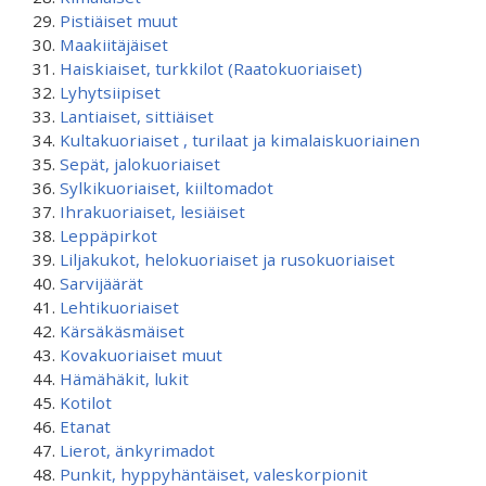
Pistiäiset muut
Maakiitäjäiset
Haiskiaiset, turkkilot (Raatokuoriaiset)
Lyhytsiipiset
Lantiaiset, sittiäiset
Kultakuoriaiset , turilaat ja kimalaiskuoriainen
Sepät, jalokuoriaiset
Sylkikuoriaiset, kiiltomadot
Ihrakuoriaiset, lesiäiset
Leppäpirkot
Liljakukot, helokuoriaiset ja rusokuoriaiset
Sarvijäärät
Lehtikuoriaiset
Kärsäkäsmäiset
Kovakuoriaiset muut
Hämähäkit, lukit
Kotilot
Etanat
Lierot, änkyrimadot
Punkit, hyppyhäntäiset, valeskorpionit