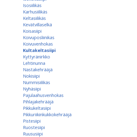
Isosiilikäs
Karhusiilikäs
Keltasiilikäs
Kevätvillaselkä
Koisasiipi
Koivuposliinikas
Koivuvenhokas
Kultakeltasiipi
Kyttyränirkko
Lehtinunna
Nastakehrääjä
Nokisiipi
Nummisiilikäs
Nyhäsiipi
Pajulaahusvenhokas
Pihlajakehrääjä
Pikkukeltasiipi
Pikkuriikinkukkokehrääjä
Pistesiipi
Ruostesiipi
Ruususiipi