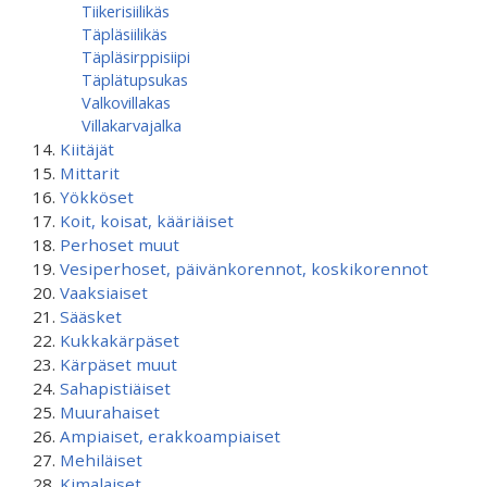
Tiikerisiilikäs
Täpläsiilikäs
Täpläsirppisiipi
Täplätupsukas
Valkovillakas
Villakarvajalka
Kiitäjät
Mittarit
Yökköset
Koit, koisat, kääriäiset
Perhoset muut
Vesiperhoset, päivänkorennot, koskikorennot
Vaaksiaiset
Sääsket
Kukkakärpäset
Kärpäset muut
Sahapistiäiset
Muurahaiset
Ampiaiset, erakkoampiaiset
Mehiläiset
Kimalaiset