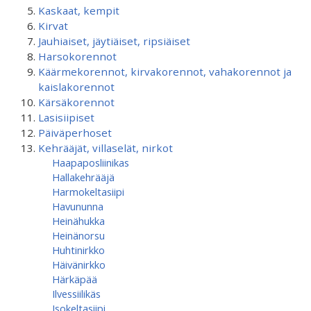
Kaskaat, kempit
Kirvat
Jauhiaiset, jäytiäiset, ripsiäiset
Harsokorennot
Käärmekorennot, kirvakorennot, vahakorennot ja
kaislakorennot
Kärsäkorennot
Lasisiipiset
Päiväperhoset
Kehrääjät, villaselät, nirkot
Haapaposliinikas
Hallakehrääjä
Harmokeltasiipi
Havununna
Heinähukka
Heinänorsu
Huhtinirkko
Häivänirkko
Härkäpää
Ilvessiilikäs
Isokeltasiipi