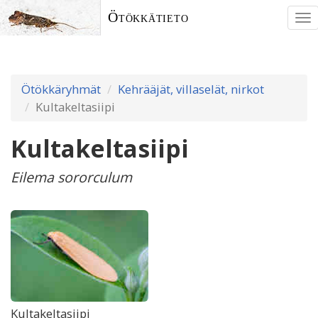
Ötökkätieto
To
nav
Ötökkäryhmät
Kehrääjät, villaselät, nirkot
Kultakeltasiipi
Kultakeltasiipi
Eilema sororculum
Kultakeltasiipi