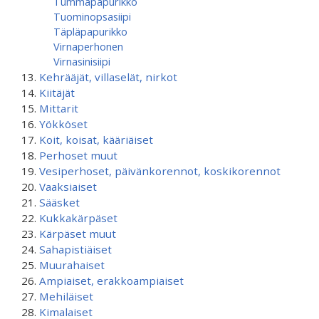
Tummapapurikko
Tuominopsasiipi
Täpläpapurikko
Virnaperhonen
Virnasinisiipi
Kehrääjät, villaselät, nirkot
Kiitäjät
Mittarit
Yökköset
Koit, koisat, kääriäiset
Perhoset muut
Vesiperhoset, päivänkorennot, koskikorennot
Vaaksiaiset
Sääsket
Kukkakärpäset
Kärpäset muut
Sahapistiäiset
Muurahaiset
Ampiaiset, erakkoampiaiset
Mehiläiset
Kimalaiset