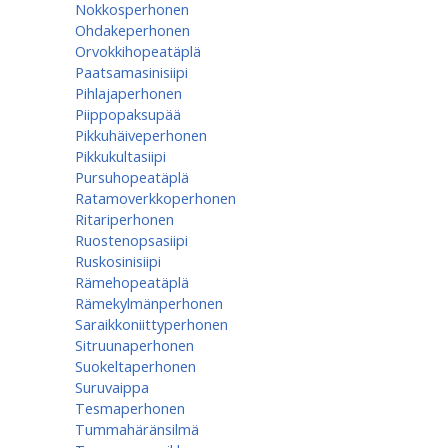
Nokkosperhonen
Ohdakeperhonen
Orvokkihopeatäplä
Paatsamasinisiipi
Pihlajaperhonen
Piippopaksupää
Pikkuhäiveperhonen
Pikkukultasiipi
Pursuhopeatäplä
Ratamoverkkoperhonen
Ritariperhonen
Ruostenopsasiipi
Ruskosinisiipi
Rämehopeatäplä
Rämekylmänperhonen
Saraikkoniittyperhonen
Sitruunaperhonen
Suokeltaperhonen
Suruvaippa
Tesmaperhonen
Tummahäränsilmä