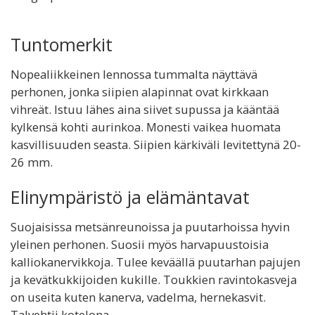
Tuntomerkit
Nopealiikkeinen lennossa tummalta näyttävä
perhonen, jonka siipien alapinnat ovat kirkkaan
vihreät. Istuu lähes aina siivet supussa ja kääntää
kylkensä kohti aurinkoa. Monesti vaikea huomata
kasvillisuuden seasta. Siipien kärkiväli levitettynä 20-
26 mm.
Elinympäristö ja elämäntavat
Suojaisissa metsänreunoissa ja puutarhoissa hyvin
yleinen perhonen. Suosii myös harvapuustoisia
kalliokanervikkoja. Tulee keväällä puutarhan pajujen
ja kevätkukkijoiden kukille. Toukkien ravintokasveja
on useita kuten kanerva, vadelma, hernekasvit.
Talvehtii kotelona.