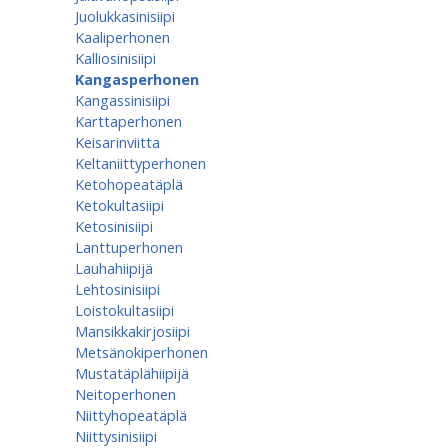
Juolukkasinisiipi
Kaaliperhonen
Kalliosinisiipi
Kangasperhonen
Kangassinisiipi
Karttaperhonen
Keisarinviitta
Keltaniittyperhonen
Ketohopeatäplä
Ketokultasiipi
Ketosinisiipi
Lanttuperhonen
Lauhahiipijä
Lehtosinisiipi
Loistokultasiipi
Mansikkakirjosiipi
Metsänokiperhonen
Mustatäplähiipijä
Neitoperhonen
Niittyhopeatäplä
Niittysinisiipi