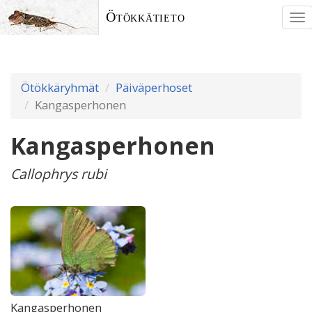
Ötökkätieto
To
nav
Ötökkäryhmät
Päiväperhoset
Kangasperhonen
Kangasperhonen
Callophrys rubi
Kangasperhonen