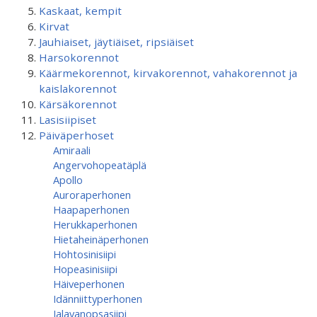
Kaskaat, kempit
Kirvat
Jauhiaiset, jäytiäiset, ripsiäiset
Harsokorennot
Käärmekorennot, kirvakorennot, vahakorennot ja
kaislakorennot
Kärsäkorennot
Lasisiipiset
Päiväperhoset
Amiraali
Angervohopeatäplä
Apollo
Auroraperhonen
Haapaperhonen
Herukkaperhonen
Hietaheinäperhonen
Hohtosinisiipi
Hopeasinisiipi
Häiveperhonen
Idänniittyperhonen
Jalavanopsasiipi