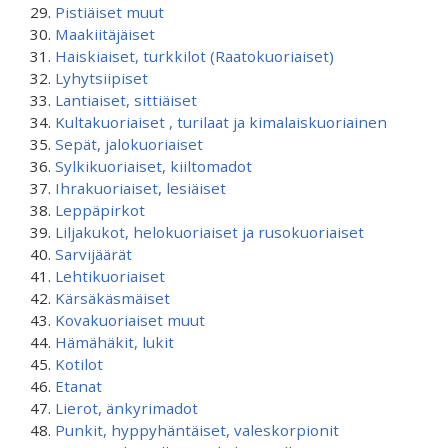
Pistiäiset muut
Maakiitäjäiset
Haiskiaiset, turkkilot (Raatokuoriaiset)
Lyhytsiipiset
Lantiaiset, sittiäiset
Kultakuoriaiset , turilaat ja kimalaiskuoriainen
Sepät, jalokuoriaiset
Sylkikuoriaiset, kiiltomadot
Ihrakuoriaiset, lesiäiset
Leppäpirkot
Liljakukot, helokuoriaiset ja rusokuoriaiset
Sarvijäärät
Lehtikuoriaiset
Kärsäkäsmäiset
Kovakuoriaiset muut
Hämähäkit, lukit
Kotilot
Etanat
Lierot, änkyrimadot
Punkit, hyppyhäntäiset, valeskorpionit