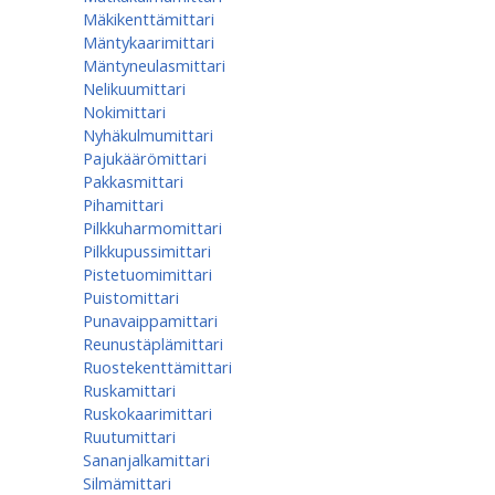
Mäkikenttämittari
Mäntykaarimittari
Mäntyneulasmittari
Nelikuumittari
Nokimittari
Nyhäkulmumittari
Pajukäärömittari
Pakkasmittari
Pihamittari
Pilkkuharmomittari
Pilkkupussimittari
Pistetuomimittari
Puistomittari
Punavaippamittari
Reunustäplämittari
Ruostekenttämittari
Ruskamittari
Ruskokaarimittari
Ruutumittari
Sananjalkamittari
Silmämittari