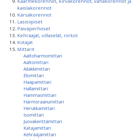
Käärmekorennot, kirvakorennot, vahakorennot ja
kaislakorennot
Kärsäkorennot
Lasisiipiset
Päiväperhoset
Kehrääjät, villaselät, nirkot
Kiitäjät
Mittarit
Aaltoharmomittari
Aaltomittari
Ailakkimittari
Elomittari
Haapamittari
Hallamittari
Hammasmittari
Harmoraanumittari
Herukkamittari
Isomittari
Juovakenttämittari
Katajamittari
Kehrääjämittari