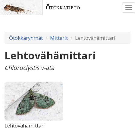
Ötökkätieto
To
nav
Ötökkäryhmät
Mittarit
Lehtovähämittari
Lehtovähämittari
Chloroclystis v-ata
Lehtovähämittari