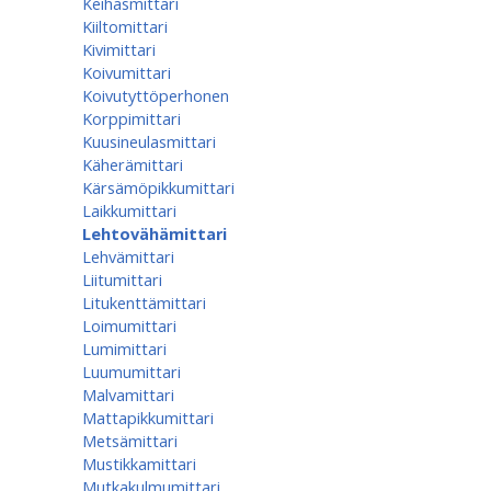
Keihäsmittari
Kiiltomittari
Kivimittari
Koivumittari
Koivutyttöperhonen
Korppimittari
Kuusineulasmittari
Käherämittari
Kärsämöpikkumittari
Laikkumittari
Lehtovähämittari
Lehvämittari
Liitumittari
Litukenttämittari
Loimumittari
Lumimittari
Luumumittari
Malvamittari
Mattapikkumittari
Metsämittari
Mustikkamittari
Mutkakulmumittari