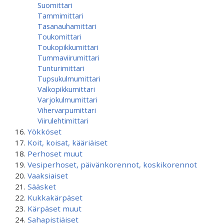
Suomittari
Tammimittari
Tasanauhamittari
Toukomittari
Toukopikkumittari
Tummaviirumittari
Tunturimittari
Tupsukulmumittari
Valkopikkumittari
Varjokulmumittari
Vihervarpumittari
Viirulehtimittari
Yökköset
Koit, koisat, kääriäiset
Perhoset muut
Vesiperhoset, päivänkorennot, koskikorennot
Vaaksiaiset
Sääsket
Kukkakärpäset
Kärpäset muut
Sahapistiäiset