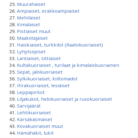
Muurahaiset
Ampiaiset, erakkoampiaiset
Mehiläiset
Kimalaiset
Pistiäiset muut
Maakiitäjäiset
Haiskiaiset, turkkilot (Raatokuoriaiset)
Lyhytsiipiset
Lantiaiset, sittiäiset
Kultakuoriaiset , turilaat ja kimalaiskuoriainen
Sepät, jalokuoriaiset
Sylkikuoriaiset, kiiltomadot
Ihrakuoriaiset, lesiäiset
Leppäpirkot
Liljakukot, helokuoriaiset ja rusokuoriaiset
Sarvijäärät
Lehtikuoriaiset
Kärsäkäsmäiset
Kovakuoriaiset muut
Hämähäkit, lukit