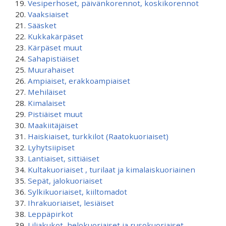
Vesiperhoset, päivänkorennot, koskikorennot
Vaaksiaiset
Sääsket
Kukkakärpäset
Kärpäset muut
Sahapistiäiset
Muurahaiset
Ampiaiset, erakkoampiaiset
Mehiläiset
Kimalaiset
Pistiäiset muut
Maakiitäjäiset
Haiskiaiset, turkkilot (Raatokuoriaiset)
Lyhytsiipiset
Lantiaiset, sittiäiset
Kultakuoriaiset , turilaat ja kimalaiskuoriainen
Sepät, jalokuoriaiset
Sylkikuoriaiset, kiiltomadot
Ihrakuoriaiset, lesiäiset
Leppäpirkot
Liljakukot, helokuoriaiset ja rusokuoriaiset