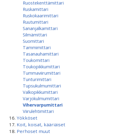
Ruostekenttämittari
Ruskamittari
Ruskokaarimittari
Ruutumittari
Sananjalkamittari
Silmämittari
Suomittari
Tammimittari
Tasanauhamittari
Toukomittari
Toukopikkumittari
Tummaviirumittari
Tunturimittari
Tupsukulmumittari
Valkopikkumittari
Varjokulmumittari
Vihervarpumittari
Viirulehtimittari
Yökköset
Koit, koisat, kääriäiset
Perhoset muut