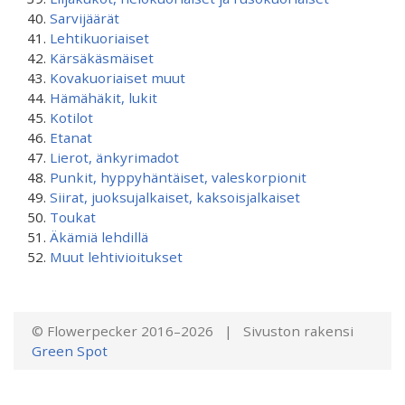
Sarvijäärät
Lehtikuoriaiset
Kärsäkäsmäiset
Kovakuoriaiset muut
Hämähäkit, lukit
Kotilot
Etanat
Lierot, änkyrimadot
Punkit, hyppyhäntäiset, valeskorpionit
Siirat, juoksujalkaiset, kaksoisjalkaiset
Toukat
Äkämiä lehdillä
Muut lehtivioitukset
© Flowerpecker 2016–2026 | Sivuston rakensi
Green Spot