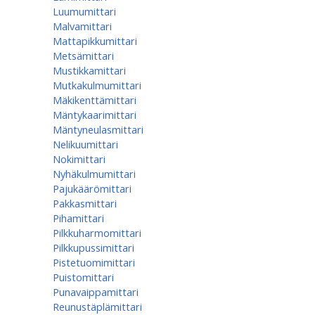
Luumumittari
Malvamittari
Mattapikkumittari
Metsämittari
Mustikkamittari
Mutkakulmumittari
Mäkikenttämittari
Mäntykaarimittari
Mäntyneulasmittari
Nelikuumittari
Nokimittari
Nyhäkulmumittari
Pajukäärömittari
Pakkasmittari
Pihamittari
Pilkkuharmomittari
Pilkkupussimittari
Pistetuomimittari
Puistomittari
Punavaippamittari
Reunustäplämittari