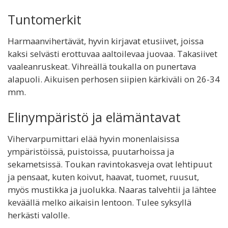
Tuntomerkit
Harmaanvihertävät, hyvin kirjavat etusiivet, joissa
kaksi selvästi erottuvaa aaltoilevaa juovaa. Takasiivet
vaaleanruskeat. Vihreällä toukalla on punertava
alapuoli. Aikuisen perhosen siipien kärkiväli on 26-34
mm.
Elinympäristö ja elämäntavat
Vihervarpumittari elää hyvin monenlaisissa
ympäristöissä, puistoissa, puutarhoissa ja
sekametsissä. Toukan ravintokasveja ovat lehtipuut
ja pensaat, kuten koivut, haavat, tuomet, ruusut,
myös mustikka ja juolukka. Naaras talvehtii ja lähtee
keväällä melko aikaisin lentoon. Tulee syksyllä
herkästi valolle.