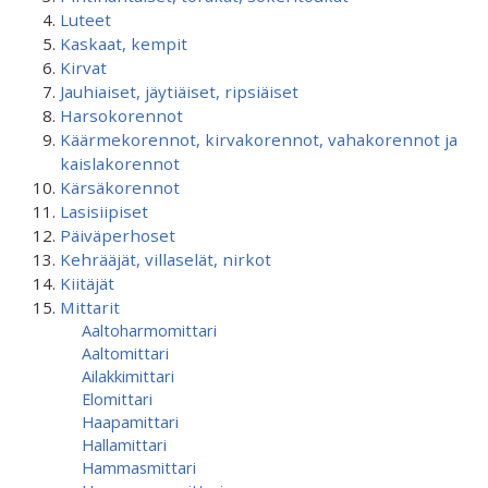
Luteet
Kaskaat, kempit
Kirvat
Jauhiaiset, jäytiäiset, ripsiäiset
Harsokorennot
Käärmekorennot, kirvakorennot, vahakorennot ja
kaislakorennot
Kärsäkorennot
Lasisiipiset
Päiväperhoset
Kehrääjät, villaselät, nirkot
Kiitäjät
Mittarit
Aaltoharmomittari
Aaltomittari
Ailakkimittari
Elomittari
Haapamittari
Hallamittari
Hammasmittari