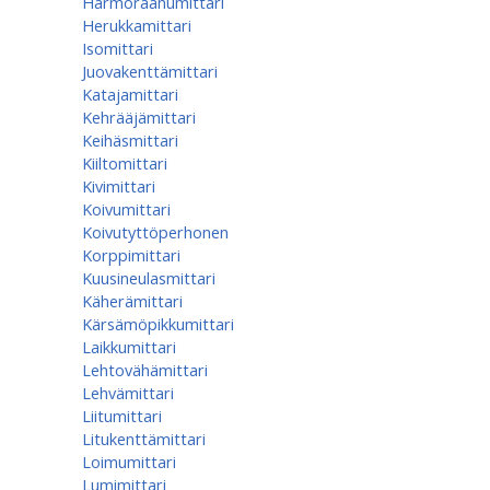
Harmoraanumittari
Herukkamittari
Isomittari
Juovakenttämittari
Katajamittari
Kehrääjämittari
Keihäsmittari
Kiiltomittari
Kivimittari
Koivumittari
Koivutyttöperhonen
Korppimittari
Kuusineulasmittari
Käherämittari
Kärsämöpikkumittari
Laikkumittari
Lehtovähämittari
Lehvämittari
Liitumittari
Litukenttämittari
Loimumittari
Lumimittari