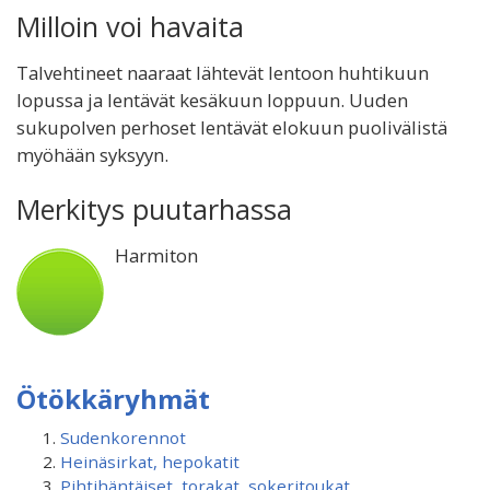
Milloin voi havaita
Talvehtineet naaraat lähtevät lentoon huhtikuun
lopussa ja lentävät kesäkuun loppuun. Uuden
sukupolven perhoset lentävät elokuun puolivälistä
myöhään syksyyn.
Merkitys puutarhassa
Harmiton
Ötökkäryhmät
Sudenkorennot
Heinäsirkat, hepokatit
Pihtihäntäiset, torakat, sokeritoukat