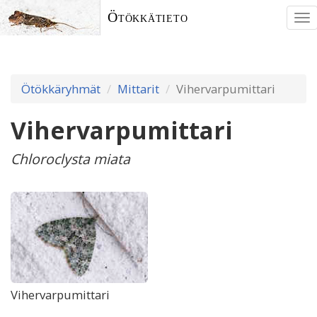
Ötökkätieto
To
nav
Ötökkäryhmät
Mittarit
Vihervarpumittari
Vihervarpumittari
Chloroclysta miata
Vihervarpumittari