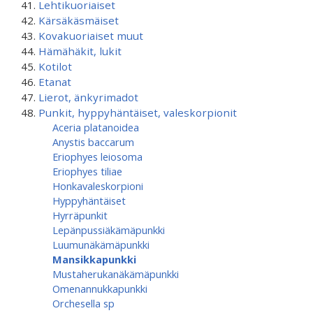
Lehtikuoriaiset
Kärsäkäsmäiset
Kovakuoriaiset muut
Hämähäkit, lukit
Kotilot
Etanat
Lierot, änkyrimadot
Punkit, hyppyhäntäiset, valeskorpionit
Aceria platanoidea
Anystis baccarum
Eriophyes leiosoma
Eriophyes tiliae
Honkavaleskorpioni
Hyppyhäntäiset
Hyrräpunkit
Lepänpussiäkämäpunkki
Luumunäkämäpunkki
Mansikkapunkki
Mustaherukanäkämäpunkki
Omenannukkapunkki
Orchesella sp