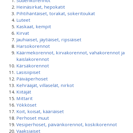
Sudenkorennot
Heinäsirkat, hepokatit
Pihtihäntäiset, torakat, sokeritoukat
Luteet
Kaskaat, kempit
Kirvat
Jauhiaiset, jäytiäiset, ripsiäiset
Harsokorennot
Käärmekorennot, kirvakorennot, vahakorennot ja
kaislakorennot
Kärsäkorennot
Lasisiipiset
Päiväperhoset
Kehrääjät, villaselät, nirkot
Kiitäjät
Mittarit
Yökköset
Koit, koisat, kääriäiset
Perhoset muut
Vesiperhoset, päivänkorennot, koskikorennot
Vaaksiaiset