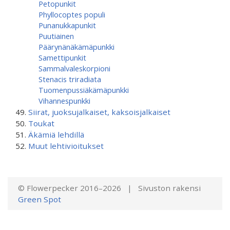
Petopunkit
Phyllocoptes populi
Punanukkapunkit
Puutiainen
Päärynänäkämäpunkki
Samettipunkit
Sammalvaleskorpioni
Stenacis triradiata
Tuomenpussiäkämä­punkki
Vihannespunkki
Siirat, juoksujalkaiset, kaksoisjalkaiset
Toukat
Äkämiä lehdillä
Muut lehtivioitukset
© Flowerpecker 2016–2026 | Sivuston rakensi
Green Spot