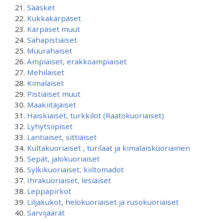
Sääsket
Kukkakärpäset
Kärpäset muut
Sahapistiäiset
Muurahaiset
Ampiaiset, erakkoampiaiset
Mehiläiset
Kimalaiset
Pistiäiset muut
Maakiitäjäiset
Haiskiaiset, turkkilot (Raatokuoriaiset)
Lyhytsiipiset
Lantiaiset, sittiäiset
Kultakuoriaiset , turilaat ja kimalaiskuoriainen
Sepät, jalokuoriaiset
Sylkikuoriaiset, kiiltomadot
Ihrakuoriaiset, lesiäiset
Leppäpirkot
Liljakukot, helokuoriaiset ja rusokuoriaiset
Sarvijäärät