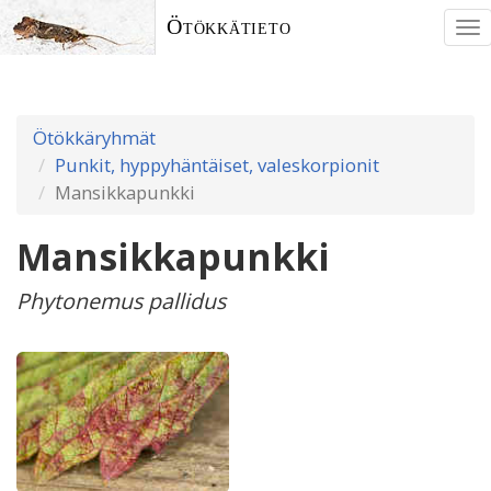
Ötökkätieto
To
nav
Ötökkäryhmät
Punkit, hyppyhäntäiset, valeskorpionit
Mansikkapunkki
Mansikkapunkki
Phytonemus pallidus