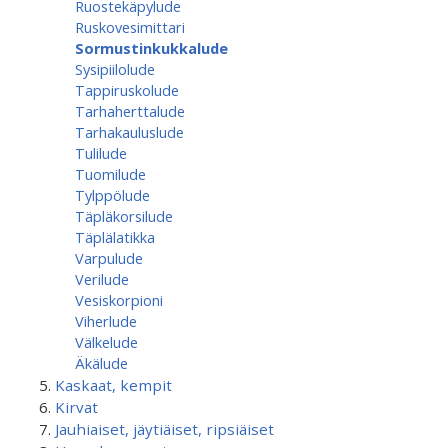
Ruostekäpylude
Ruskovesimittari
Sormustinkukkalude
Sysipiilolude
Tappiruskolude
Tarhaherttalude
Tarhakauluslude
Tulilude
Tuomilude
Tylppölude
Täpläkorsilude
Täplälatikka
Varpulude
Verilude
Vesiskorpioni
Viherlude
Välkelude
Äkälude
Kaskaat, kempit
Kirvat
Jauhiaiset, jäytiäiset, ripsiäiset