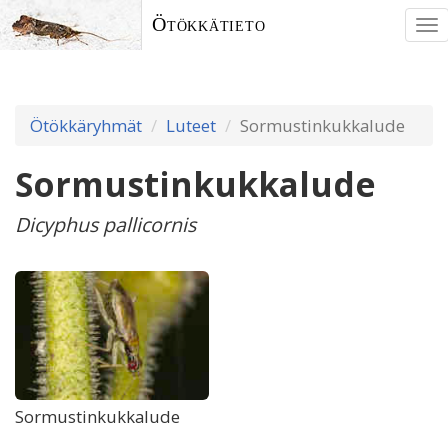
Ötökkätieto
To
nav
Ötökkäryhmät
Luteet
Sormustinkukkalude
Sormustinkukkalude
Dicyphus pallicornis
Sormustinkukkalude