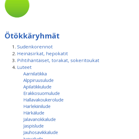
Ötökkäryhmät
Sudenkorennot
Heinäsirkat, hepokatit
Pihtihäntäiset, torakat, sokeritoukat
Luteet
Aarnilatikka
Alppiruusulude
Apilatikkulude
Erakkosuomulude
Hallavakoukerolude
Harlekiinilude
Härkälude
Jalavanokkalude
Jaspislude
Jauhosavikkalude
Juovalude