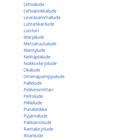
Lehvälude
Lehvänokkalude
Leveäsammallude
Luhtatikarilude
Luisturi
Marjalude
Metsäruutulude
Mäntylude
Nelitäplälude
Nokkoskirjolude
Okalude
Omenapamppulude
Pallelude
Peilivesimittari
Peltolude
Piikkilude
Punalatikka
Pyjamalude
Pähkämölude
Rantakirjolude
Ritarilude