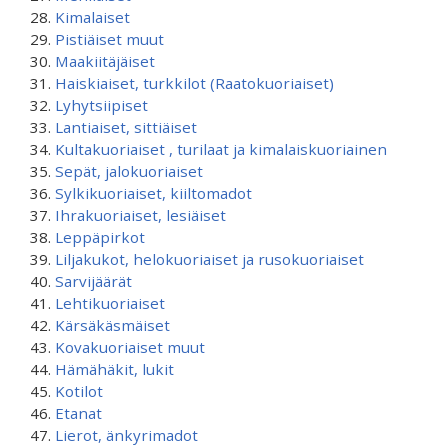
Kimalaiset
Pistiäiset muut
Maakiitäjäiset
Haiskiaiset, turkkilot (Raatokuoriaiset)
Lyhytsiipiset
Lantiaiset, sittiäiset
Kultakuoriaiset , turilaat ja kimalaiskuoriainen
Sepät, jalokuoriaiset
Sylkikuoriaiset, kiiltomadot
Ihrakuoriaiset, lesiäiset
Leppäpirkot
Liljakukot, helokuoriaiset ja rusokuoriaiset
Sarvijäärät
Lehtikuoriaiset
Kärsäkäsmäiset
Kovakuoriaiset muut
Hämähäkit, lukit
Kotilot
Etanat
Lierot, änkyrimadot