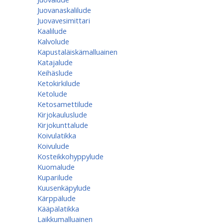
Juovanaskalilude
Juovavesimittari
Kaalilude
Kalvolude
Kapustaläiskämalluainen
Katajalude
Keihäslude
Ketokirkilude
Ketolude
Ketosamettilude
Kirjokauluslude
Kirjokunttalude
Koivulatikka
Koivulude
Kosteikkohyppylude
Kuomalude
Kuparilude
Kuusenkäpylude
Kärppälude
Kääpälatikka
Laikkumalluainen