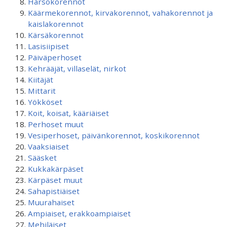
Harsokorennot
Käärmekorennot, kirvakorennot, vahakorennot ja
kaislakorennot
Kärsäkorennot
Lasisiipiset
Päiväperhoset
Kehrääjät, villaselät, nirkot
Kiitäjät
Mittarit
Yökköset
Koit, koisat, kääriäiset
Perhoset muut
Vesiperhoset, päivänkorennot, koskikorennot
Vaaksiaiset
Sääsket
Kukkakärpäset
Kärpäset muut
Sahapistiäiset
Muurahaiset
Ampiaiset, erakkoampiaiset
Mehiläiset