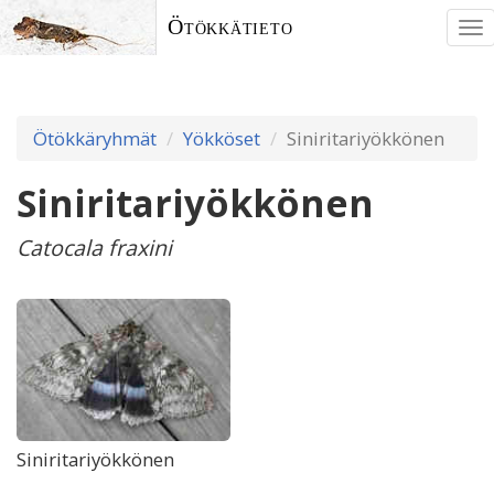
Ötökkätieto
To
nav
Ötökkäryhmät
Yökköset
Siniritariyökkönen
Siniritariyökkönen
Catocala fraxini
Siniritariyökkönen