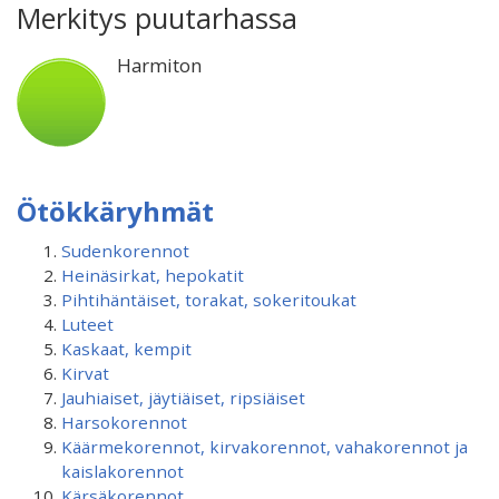
Merkitys puutarhassa
Harmiton
Ötökkäryhmät
Sudenkorennot
Heinäsirkat, hepokatit
Pihtihäntäiset, torakat, sokeritoukat
Luteet
Kaskaat, kempit
Kirvat
Jauhiaiset, jäytiäiset, ripsiäiset
Harsokorennot
Käärmekorennot, kirvakorennot, vahakorennot ja
kaislakorennot
Kärsäkorennot