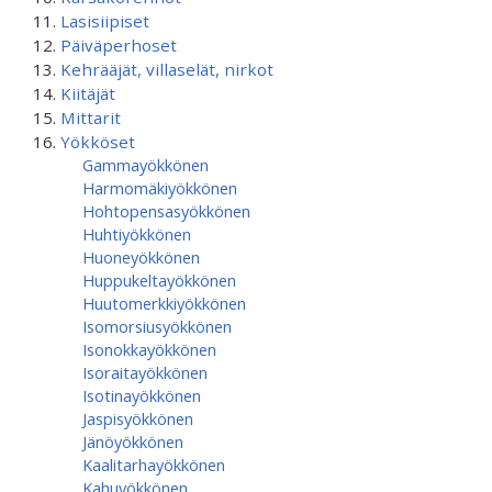
Lasisiipiset
Päiväperhoset
Kehrääjät, villaselät, nirkot
Kiitäjät
Mittarit
Yökköset
Gammayökkönen
Harmomäkiyökkönen
Hohtopensasyökkönen
Huhtiyökkönen
Huoneyökkönen
Huppukeltayökkönen
Huutomerkkiyökkönen
Isomorsiusyökkönen
Isonokkayökkönen
Isoraitayökkönen
Isotinayökkönen
Jaspisyökkönen
Jänöyökkönen
Kaalitarhayökkönen
Kahuyökkönen