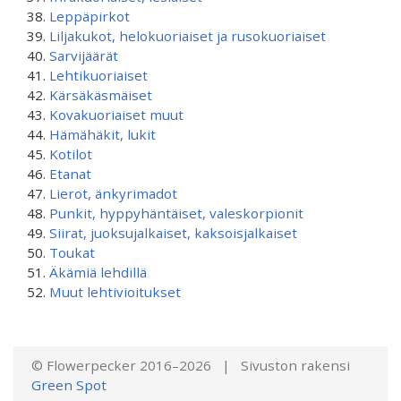
Leppäpirkot
Liljakukot, helokuoriaiset ja rusokuoriaiset
Sarvijäärät
Lehtikuoriaiset
Kärsäkäsmäiset
Kovakuoriaiset muut
Hämähäkit, lukit
Kotilot
Etanat
Lierot, änkyrimadot
Punkit, hyppyhäntäiset, valeskorpionit
Siirat, juoksujalkaiset, kaksoisjalkaiset
Toukat
Äkämiä lehdillä
Muut lehtivioitukset
© Flowerpecker 2016–2026 | Sivuston rakensi
Green Spot