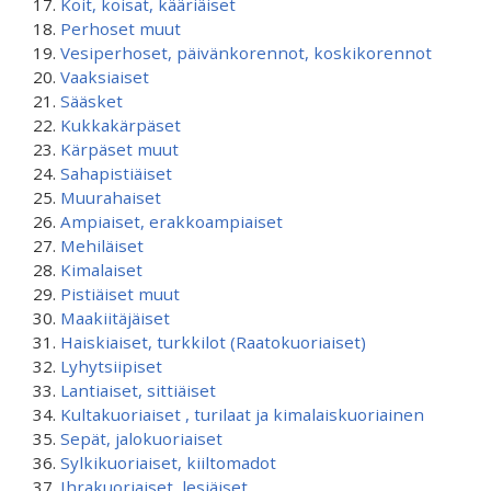
Koit, koisat, kääriäiset
Perhoset muut
Vesiperhoset, päivänkorennot, koskikorennot
Vaaksiaiset
Sääsket
Kukkakärpäset
Kärpäset muut
Sahapistiäiset
Muurahaiset
Ampiaiset, erakkoampiaiset
Mehiläiset
Kimalaiset
Pistiäiset muut
Maakiitäjäiset
Haiskiaiset, turkkilot (Raatokuoriaiset)
Lyhytsiipiset
Lantiaiset, sittiäiset
Kultakuoriaiset , turilaat ja kimalaiskuoriainen
Sepät, jalokuoriaiset
Sylkikuoriaiset, kiiltomadot
Ihrakuoriaiset, lesiäiset