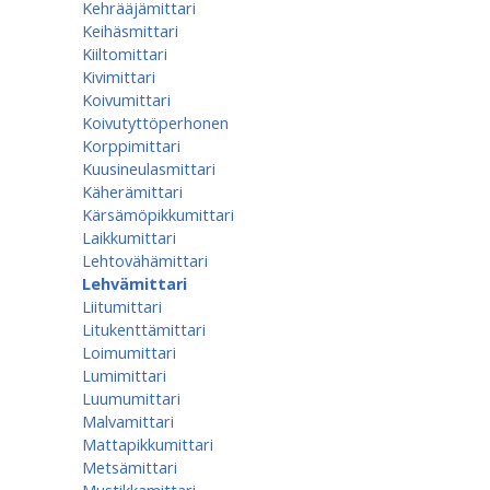
Kehrääjämittari
Keihäsmittari
Kiiltomittari
Kivimittari
Koivumittari
Koivutyttöperhonen
Korppimittari
Kuusineulasmittari
Käherämittari
Kärsämöpikkumittari
Laikkumittari
Lehtovähämittari
Lehvämittari
Liitumittari
Litukenttämittari
Loimumittari
Lumimittari
Luumumittari
Malvamittari
Mattapikkumittari
Metsämittari