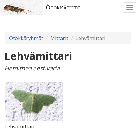
Ötökkätieto
To
nav
Ötökkäryhmät
Mittarit
Lehvämittari
Lehvämittari
Hemithea aestivaria
Lehvämittari