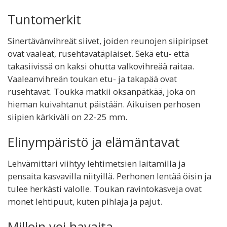
Tuntomerkit
Sinertävänvihreät siivet, joiden reunojen siipiripset
ovat vaaleat, rusehtavatäpläiset. Sekä etu- että
takasiivissä on kaksi ohutta valkovihreää raitaa.
Vaaleanvihreän toukan etu- ja takapää ovat
rusehtavat. Toukka matkii oksanpätkää, joka on
hieman kuivahtanut päistään. Aikuisen perhosen
siipien kärkiväli on 22-25 mm.
Elinympäristö ja elämäntavat
Lehvämittari viihtyy lehtimetsien laitamilla ja
pensaita kasvavilla niityillä. Perhonen lentää öisin ja
tulee herkästi valolle. Toukan ravintokasveja ovat
monet lehtipuut, kuten pihlaja ja pajut.
Milloin voi havaita