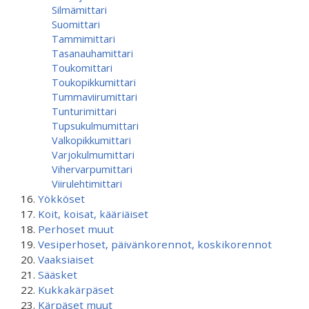
Silmämittari
Suomittari
Tammimittari
Tasanauhamittari
Toukomittari
Toukopikkumittari
Tummaviirumittari
Tunturimittari
Tupsukulmumittari
Valkopikkumittari
Varjokulmumittari
Vihervarpumittari
Viirulehtimittari
Yökköset
Koit, koisat, kääriäiset
Perhoset muut
Vesiperhoset, päivänkorennot, koskikorennot
Vaaksiaiset
Sääsket
Kukkakärpäset
Kärpäset muut