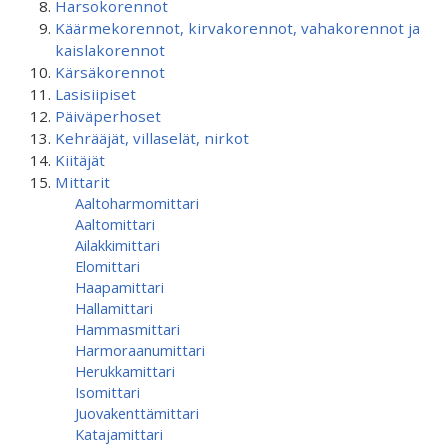
Harsokorennot
Käärmekorennot, kirvakorennot, vahakorennot ja
kaislakorennot
Kärsäkorennot
Lasisiipiset
Päiväperhoset
Kehrääjät, villaselät, nirkot
Kiitäjät
Mittarit
Aaltoharmomittari
Aaltomittari
Ailakkimittari
Elomittari
Haapamittari
Hallamittari
Hammasmittari
Harmoraanumittari
Herukkamittari
Isomittari
Juovakenttämittari
Katajamittari