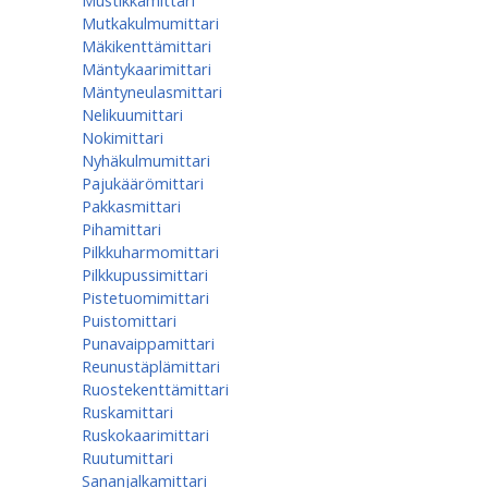
Mustikkamittari
Mutkakulmumittari
Mäkikenttämittari
Mäntykaarimittari
Mäntyneulasmittari
Nelikuumittari
Nokimittari
Nyhäkulmumittari
Pajukäärömittari
Pakkasmittari
Pihamittari
Pilkkuharmomittari
Pilkkupussimittari
Pistetuomimittari
Puistomittari
Punavaippamittari
Reunustäplämittari
Ruostekenttämittari
Ruskamittari
Ruskokaarimittari
Ruutumittari
Sananjalkamittari