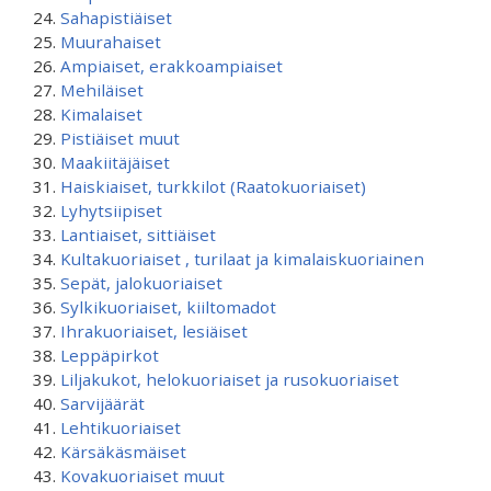
Sahapistiäiset
Muurahaiset
Ampiaiset, erakkoampiaiset
Mehiläiset
Kimalaiset
Pistiäiset muut
Maakiitäjäiset
Haiskiaiset, turkkilot (Raatokuoriaiset)
Lyhytsiipiset
Lantiaiset, sittiäiset
Kultakuoriaiset , turilaat ja kimalaiskuoriainen
Sepät, jalokuoriaiset
Sylkikuoriaiset, kiiltomadot
Ihrakuoriaiset, lesiäiset
Leppäpirkot
Liljakukot, helokuoriaiset ja rusokuoriaiset
Sarvijäärät
Lehtikuoriaiset
Kärsäkäsmäiset
Kovakuoriaiset muut