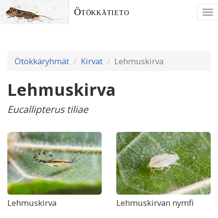
Ötökkätieto
To
nav
Ötökkäryhmät
Kirvat
Lehmuskirva
Lehmuskirva
Eucallipterus tiliae
Lehmuskirva
Lehmuskirvan nymfi