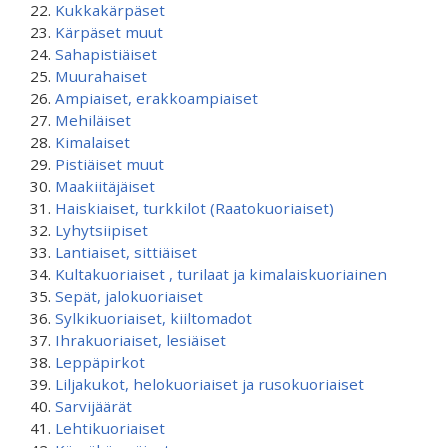
Kukkakärpäset
Kärpäset muut
Sahapistiäiset
Muurahaiset
Ampiaiset, erakkoampiaiset
Mehiläiset
Kimalaiset
Pistiäiset muut
Maakiitäjäiset
Haiskiaiset, turkkilot (Raatokuoriaiset)
Lyhytsiipiset
Lantiaiset, sittiäiset
Kultakuoriaiset , turilaat ja kimalaiskuoriainen
Sepät, jalokuoriaiset
Sylkikuoriaiset, kiiltomadot
Ihrakuoriaiset, lesiäiset
Leppäpirkot
Liljakukot, helokuoriaiset ja rusokuoriaiset
Sarvijäärät
Lehtikuoriaiset