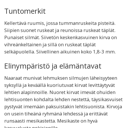
Tuntomerkit
Kellertävä ruumis, jossa tummanruskeita pisteitä.
Siipien suonet ruskeat ja reunoissa ruskeat täplät.
Punaiset silmät. Siivetön keskenkasvuinen kirva on
vihreänkeltainen ja sillä on ruskeat täplät
selkäpuolella. Siivellinen aikuinen koko 1,8-3 mm.
Elinympäristö ja elämäntavat
Naaraat munivat lehmuksen silmujen läheisyyteen
syksyllä ja keväällä kuoriutuvat kirvat levittäytyvät
lehtien alapinnoille. Nuoret kirvat imevät ohuiden
lehtisuonten kohdalta lehden nestettä, täysikasvuiset
pystyvät imemään paksuistakin lehtisuonista. Kirvoja
on usein tiheänä ryhmänä lehdessä ja erittävät
runsaasti mesikastetta. Mesikaste on hyvä
kasvualusta nokisienille.