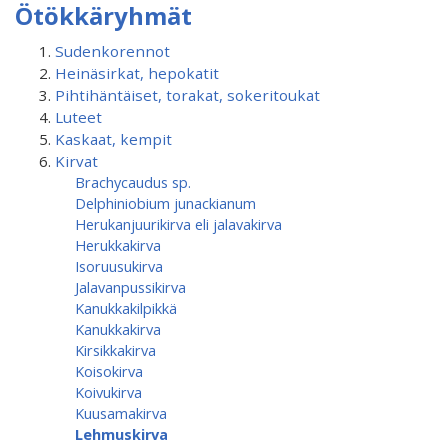
Ötökkäryhmät
Sudenkorennot
Heinäsirkat, hepokatit
Pihtihäntäiset, torakat, sokeritoukat
Luteet
Kaskaat, kempit
Kirvat
Brachycaudus sp.
Delphiniobium junackianum
Herukanjuurikirva eli jalavakirva
Herukkakirva
Isoruusukirva
Jalavanpussikirva
Kanukkakilpikkä
Kanukkakirva
Kirsikkakirva
Koisokirva
Koivukirva
Kuusamakirva
Lehmuskirva