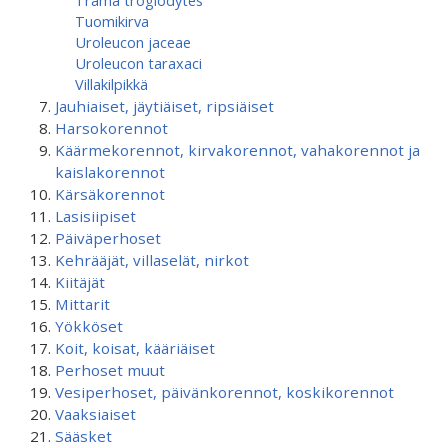
Trama troglodytes
Tuomikirva
Uroleucon jaceae
Uroleucon taraxaci
Villakilpikkä
Jauhiaiset, jäytiäiset, ripsiäiset
Harsokorennot
Käärmekorennot, kirvakorennot, vahakorennot ja
kaislakorennot
Kärsäkorennot
Lasisiipiset
Päiväperhoset
Kehrääjät, villaselät, nirkot
Kiitäjät
Mittarit
Yökköset
Koit, koisat, kääriäiset
Perhoset muut
Vesiperhoset, päivänkorennot, koskikorennot
Vaaksiaiset
Sääsket