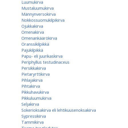
Luumukirva
Mustaluumukirva
Männynversokirva
Nokkossuomukilpikirva
Ojukkakirva
Omenakirva
Omenankäärökirva
Oranssikilpikkä
Pajukilpikkä
Papu- eli juurikaskirva
Periphyllus testudinaceus
Persikkakirva
Pietaryrttikirva
Pihlajakirva
Pihtakirva
Pikkuhavukirva
Pikkuluumukirva
Seljakirva
Sokerioksakirva eli lehtikuusenoksakirva
Sypressikirva
Tammikirva