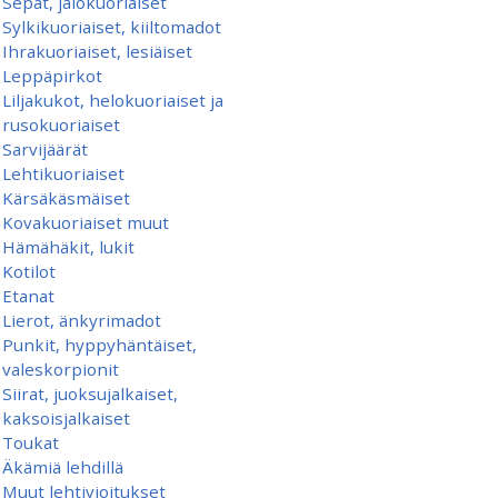
Sepät, jalokuoriaiset
Sylkikuoriaiset, kiiltomadot
Ihrakuoriaiset, lesiäiset
Leppäpirkot
Liljakukot, helokuoriaiset ja
rusokuoriaiset
Sarvijäärät
Lehtikuoriaiset
Kärsäkäsmäiset
Kovakuoriaiset muut
Hämähäkit, lukit
Kotilot
Etanat
Lierot, änkyrimadot
Punkit, hyppyhäntäiset,
valeskorpionit
Siirat, juoksujalkaiset,
kaksoisjalkaiset
Toukat
Äkämiä lehdillä
Muut lehtivioitukset