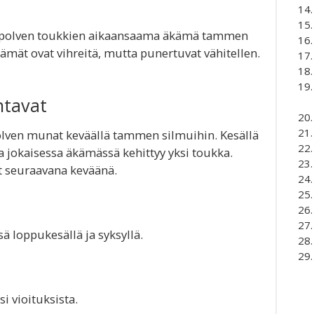
upolven toukkien aikaansaama äkämä tammen
kämät ovat vihreitä, mutta punertuvat vähitellen.
ntavat
olven munat keväällä tammen silmuihin. Kesällä
ja jokaisessa äkämässä kehittyy yksi toukka.
at seuraavana keväänä.
 loppukesällä ja syksyllä.
i vioituksista.