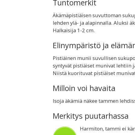
Tuntomerkit
Äkämäpistiäisen suvuttoman suk
lehden ylä- ja alapinnalla. Aluksi ä
Halkaisija 1-2 cm.
Elinympäristö ja elämä
Pistiäinen munii suvullisen sukup
syntyvät pistiäiset munivat lehtiin 
Niistä kuorituvat pistiäiset muniv
Milloin voi havaita
Isoja äkämiä näkee tammen lehdissä
Merkitys puutarhassa
Harmiton, tammi ei kärs