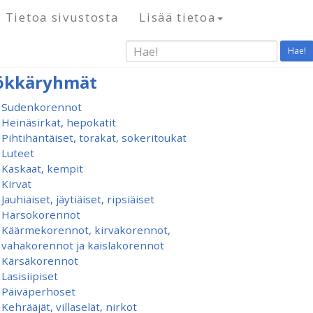
Tietoa sivustosta
Lisää tietoa
Hae!
ökkäryhmät
Sudenkorennot
Heinäsirkat, hepokatit
Pihtihäntäiset, torakat, sokeritoukat
Luteet
Kaskaat, kempit
Kirvat
Jauhiaiset, jäytiäiset, ripsiäiset
Harsokorennot
Käärmekorennot, kirvakorennot,
vahakorennot ja kaislakorennot
Kärsäkorennot
Lasisiipiset
Päiväperhoset
Kehrääjät, villaselät, nirkot