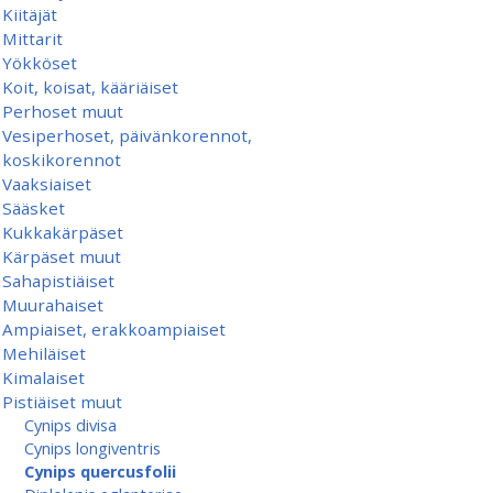
Kiitäjät
Mittarit
Yökköset
Koit, koisat, kääriäiset
Perhoset muut
Vesiperhoset, päivänkorennot,
koskikorennot
Vaaksiaiset
Sääsket
Kukkakärpäset
Kärpäset muut
Sahapistiäiset
Muurahaiset
Ampiaiset, erakkoampiaiset
Mehiläiset
Kimalaiset
Pistiäiset muut
Cynips divisa
Cynips longiventris
Cynips quercusfolii