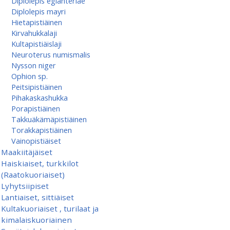
Diplolepis eglanteriae
Diplolepis mayri
Hietapistiäinen
Kirvahukkalaji
Kultapistiäislaji
Neuroterus numismalis
Nysson niger
Ophion sp.
Peitsipistiäinen
Pihakaskashukka
Porapistiäinen
Takkuäkämäpistiäinen
Torakkapistiäinen
Vainopistiäiset
Maakiitäjäiset
Haiskiaiset, turkkilot
(Raatokuoriaiset)
Lyhytsiipiset
Lantiaiset, sittiäiset
Kultakuoriaiset , turilaat ja
kimalaiskuoriainen