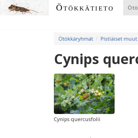
Ötökkätieto
Ötö
Ötökkäryhmät
Pistiäiset muut
Cynips querc
Cynips quercusfolii