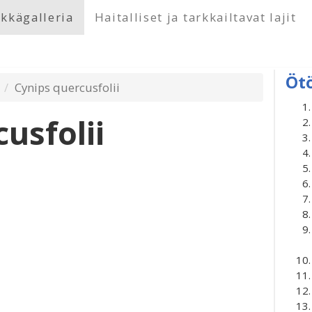
kkägalleria
Haitalliset ja tarkkailtavat lajit
Öt
Cynips quercusfolii
usfolii