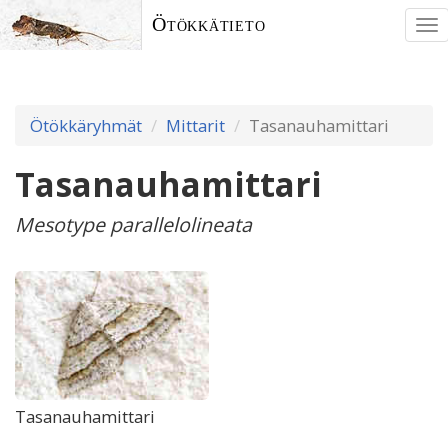
Ötökkätieto
To
nav
Ötökkäryhmät
Mittarit
Tasanauhamittari
Tasanauhamittari
Mesotype parallelolineata
Tasanauhamittari