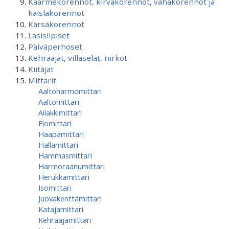
Käärmekorennot, kirvakorennot, vahakorennot ja
kaislakorennot
Kärsäkorennot
Lasisiipiset
Päiväperhoset
Kehrääjät, villaselät, nirkot
Kiitäjät
Mittarit
Aaltoharmomittari
Aaltomittari
Ailakkimittari
Elomittari
Haapamittari
Hallamittari
Hammasmittari
Harmoraanumittari
Herukkamittari
Isomittari
Juovakenttämittari
Katajamittari
Kehrääjämittari