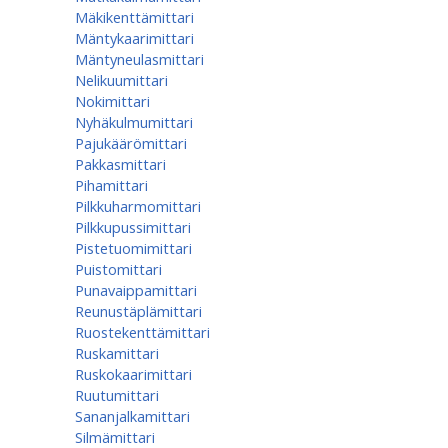
Mäkikenttämittari
Mäntykaarimittari
Mäntyneulasmittari
Nelikuumittari
Nokimittari
Nyhäkulmumittari
Pajukäärömittari
Pakkasmittari
Pihamittari
Pilkkuharmomittari
Pilkkupussimittari
Pistetuomimittari
Puistomittari
Punavaippamittari
Reunustäplämittari
Ruostekenttämittari
Ruskamittari
Ruskokaarimittari
Ruutumittari
Sananjalkamittari
Silmämittari