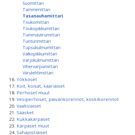
Suomittari
Tammimittari
Tasanauhamittari
Toukomittari
Toukopikkumittari
Tummaviirumittari
Tunturimittari
Tupsukulmumittari
Valkopikkumittari
Varjokulmumittari
Vihervarpumittari
Viirulehtimittari
Yökköset
Koit, koisat, kääriäiset
Perhoset muut
Vesiperhoset, päivänkorennot, koskikorennot
Vaaksiaiset
Sääsket
Kukkakärpäset
Kärpäset muut
Sahapistiäiset