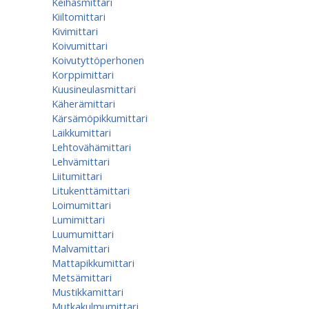
Keihäsmittari
Kiiltomittari
Kivimittari
Koivumittari
Koivutyttöperhonen
Korppimittari
Kuusineulasmittari
Käherämittari
Kärsämöpikkumittari
Laikkumittari
Lehtovähämittari
Lehvämittari
Liitumittari
Litukenttämittari
Loimumittari
Lumimittari
Luumumittari
Malvamittari
Mattapikkumittari
Metsämittari
Mustikkamittari
Mutkakulmumittari