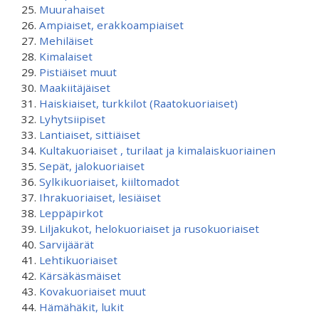
Muurahaiset
Ampiaiset, erakkoampiaiset
Mehiläiset
Kimalaiset
Pistiäiset muut
Maakiitäjäiset
Haiskiaiset, turkkilot (Raatokuoriaiset)
Lyhytsiipiset
Lantiaiset, sittiäiset
Kultakuoriaiset , turilaat ja kimalaiskuoriainen
Sepät, jalokuoriaiset
Sylkikuoriaiset, kiiltomadot
Ihrakuoriaiset, lesiäiset
Leppäpirkot
Liljakukot, helokuoriaiset ja rusokuoriaiset
Sarvijäärät
Lehtikuoriaiset
Kärsäkäsmäiset
Kovakuoriaiset muut
Hämähäkit, lukit