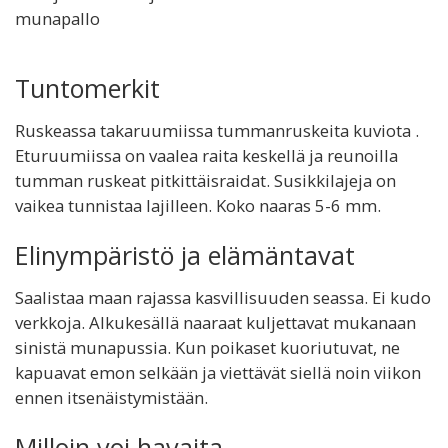
munapallo
Tuntomerkit
Ruskeassa takaruumiissa tummanruskeita kuviota .
Eturuumiissa on vaalea raita keskellä ja reunoilla
tumman ruskeat pitkittäisraidat. Susikkilajeja on
vaikea tunnistaa lajilleen. Koko naaras 5-6 mm.
Elinympäristö ja elämäntavat
Saalistaa maan rajassa kasvillisuuden seassa. Ei kudo
verkkoja. Alkukesällä naaraat kuljettavat mukanaan
sinistä munapussia. Kun poikaset kuoriutuvat, ne
kapuavat emon selkään ja viettävät siellä noin viikon
ennen itsenäistymistään.
Milloin voi havaita