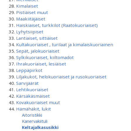
Kimalaiset
Pistiäiset muut
Maakiitäjäiset
Haiskiaiset, turkkilot (Raatokuoriaiset)
Lyhytsiipiset
Lantiaiset, sittiäiset
Kultakuoriaiset , turilaat ja kimalaiskuoriainen
Sepät, jalokuoriaiset
Sylkikuoriaiset, kiiltomadot
Ihrakuoriaiset, lesiäiset
Leppäpirkot
Liljakukot, helokuoriaiset ja rusokuoriaiset
Sarvijäärät
Lehtikuoriaiset
Kärsäkäsmäiset
Kovakuoriaiset muut
Hämähäkit, lukit
Aitoristikki
Kanervakiituli
Keltajalkasusikki