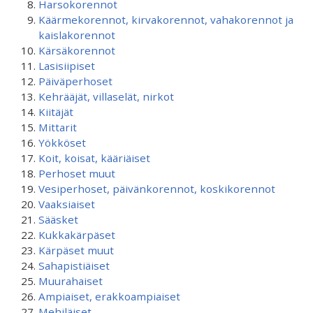
Harsokorennot
Käärmekorennot, kirvakorennot, vahakorennot ja
kaislakorennot
Kärsäkorennot
Lasisiipiset
Päiväperhoset
Kehrääjät, villaselät, nirkot
Kiitäjät
Mittarit
Yökköset
Koit, koisat, kääriäiset
Perhoset muut
Vesiperhoset, päivänkorennot, koskikorennot
Vaaksiaiset
Sääsket
Kukkakärpäset
Kärpäset muut
Sahapistiäiset
Muurahaiset
Ampiaiset, erakkoampiaiset
Mehiläiset