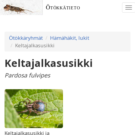
Ötökkätieto
To
nav
Ötökkäryhmät
Hämähäkit, lukit
Keltajalkasusikki
Keltajalkasusikki
Pardosa fulvipes
Keltajalkasusikki ja