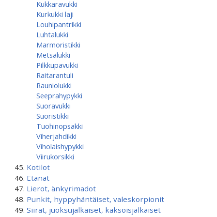
Kukkaravukki
Kurkukki laji
Louhipantrikki
Luhtalukki
Marmoristikki
Metsälukki
Pilkkupavukki
Raitarantuli
Rauniolukki
Seeprahypykki
Suoravukki
Suoristikki
Tuohinopsakki
Viherjahdikki
Viholaishypykki
Viirukorsikki
Kotilot
Etanat
Lierot, änkyrimadot
Punkit, hyppyhäntäiset, valeskorpionit
Siirat, juoksujalkaiset, kaksoisjalkaiset