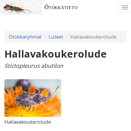
Ötökkätieto
To
nav
Ötökkäryhmät
Luteet
Hallavakoukerolude
Hallavakoukerolude
Stictopleurus abutilon
Hallavakoukerolude