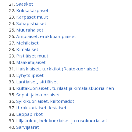
Sääsket
Kukkakärpäset
Kärpäset muut
Sahapistiäiset
Muurahaiset
Ampiaiset, erakkoampiaiset
Mehiläiset
Kimalaiset
Pistiäiset muut
Maakiitäjäiset
Haiskiaiset, turkkilot (Raatokuoriaiset)
Lyhytsiipiset
Lantiaiset, sittiäiset
Kultakuoriaiset , turilaat ja kimalaiskuoriainen
Sepät, jalokuoriaiset
Sylkikuoriaiset, kiiltomadot
Ihrakuoriaiset, lesiäiset
Leppäpirkot
Liljakukot, helokuoriaiset ja rusokuoriaiset
Sarvijäärät