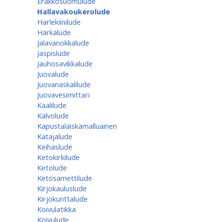
Erakkosuomulude
Hallavakoukerolude
Harlekiinilude
Härkälude
Jalavanokkalude
Jaspislude
Jauhosavikkalude
Juovalude
Juovanaskalilude
Juovavesimittari
Kaalilude
Kalvolude
Kapustaläiskämalluainen
Katajalude
Keihäslude
Ketokirkilude
Ketolude
Ketosamettilude
Kirjokauluslude
Kirjokunttalude
Koivulatikka
Koivulude