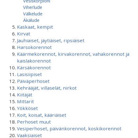
Vesiskorpioni
Viherlude
Välkelude
Äkälude
Kaskaat, kempit
Kirvat
Jauhiaiset, jäytiäiset, ripsiäiset
Harsokorennot
Käärmekorennot, kirvakorennot, vahakorennot ja
kaislakorennot
Kärsäkorennot
Lasisiipiset
Päiväperhoset
Kehrääjät, villaselät, nirkot
Kiitäjät
Mittarit
Yökköset
Koit, koisat, kääriäiset
Perhoset muut
Vesiperhoset, päivänkorennot, koskikorennot
Vaaksiaiset