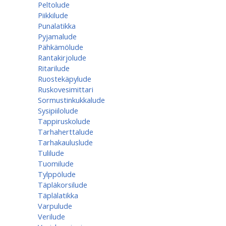
Peltolude
Piikkilude
Punalatikka
Pyjamalude
Pähkämölude
Rantakirjolude
Ritarilude
Ruostekäpylude
Ruskovesimittari
Sormustinkukkalude
Sysipiilolude
Tappiruskolude
Tarhaherttalude
Tarhakauluslude
Tulilude
Tuomilude
Tylppölude
Täpläkorsilude
Täplälatikka
Varpulude
Verilude