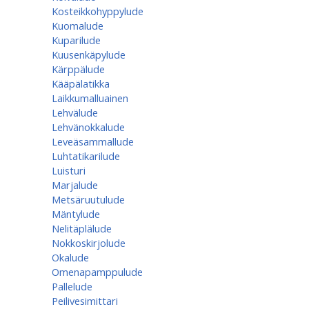
Kosteikkohyppylude
Kuomalude
Kuparilude
Kuusenkäpylude
Kärppälude
Kääpälatikka
Laikkumalluainen
Lehvälude
Lehvänokkalude
Leveäsammallude
Luhtatikarilude
Luisturi
Marjalude
Metsäruutulude
Mäntylude
Nelitäplälude
Nokkoskirjolude
Okalude
Omenapamppulude
Pallelude
Peilivesimittari