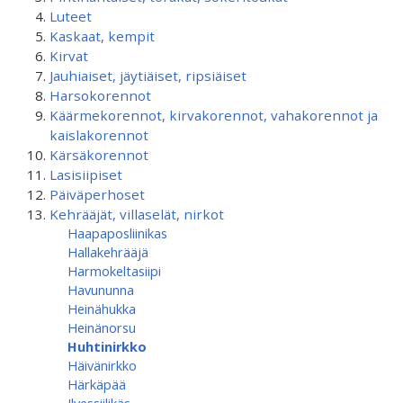
Luteet
Kaskaat, kempit
Kirvat
Jauhiaiset, jäytiäiset, ripsiäiset
Harsokorennot
Käärmekorennot, kirvakorennot, vahakorennot ja
kaislakorennot
Kärsäkorennot
Lasisiipiset
Päiväperhoset
Kehrääjät, villaselät, nirkot
Haapaposliinikas
Hallakehrääjä
Harmokeltasiipi
Havununna
Heinähukka
Heinänorsu
Huhtinirkko
Häivänirkko
Härkäpää