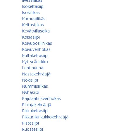
Ilvessiilikäs
Isokeltasiipi
Isosiilikäs
Karhusiilikäs
Keltasiilikäs
Kevätvillaselkä
Koisasiipi
Koivuposliinikas
Koivuvenhokas
Kultakeltasiipi
Kyttyränirkko
Lehtinunna
Nastakehrääjä
Nokisiipi
Nummisiilikäs
Nyhäsiipi
Pajulaahusvenhokas
Pihlajakehrääjä
Pikkukeltasiipi
Pikkuriikinkukkokehrääjä
Pistesiipi
Ruostesiipi