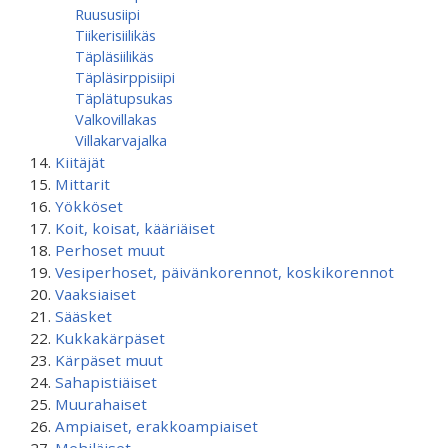
Ruususiipi
Tiikerisiilikäs
Täpläsiilikäs
Täpläsirppisiipi
Täplätupsukas
Valkovillakas
Villakarvajalka
Kiitäjät
Mittarit
Yökköset
Koit, koisat, kääriäiset
Perhoset muut
Vesiperhoset, päivänkorennot, koskikorennot
Vaaksiaiset
Sääsket
Kukkakärpäset
Kärpäset muut
Sahapistiäiset
Muurahaiset
Ampiaiset, erakkoampiaiset