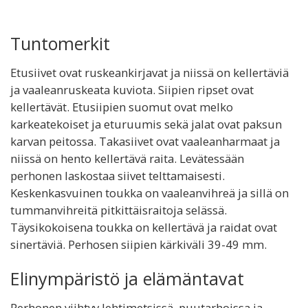
Tuntomerkit
Etusiivet ovat ruskeankirjavat ja niissä on kellertäviä
ja vaaleanruskeata kuviota. Siipien ripset ovat
kellertävät. Etusiipien suomut ovat melko
karkeatekoiset ja eturuumis sekä jalat ovat paksun
karvan peitossa. Takasiivet ovat vaaleanharmaat ja
niissä on hento kellertävä raita. Levätessään
perhonen laskostaa siivet telttamaisesti.
Keskenkasvuinen toukka on vaaleanvihreä ja sillä on
tummanvihreitä pitkittäisraitoja selässä.
Täysikokoisena toukka on kellertävä ja raidat ovat
sinertäviä. Perhosen siipien kärkiväli 39-49 mm.
Elinympäristö ja elämäntavat
Perhonen viihtyy lehtimetsissä, puutarhoissa ja