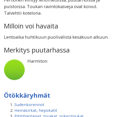
puistoissa. Toukan ravintokasveja ovat koivut.
Talvehtii kotelona.
Milloin voi havaita
Lentoaika huhtikuun puolivälistä kesäkuun alkuun.
Merkitys puutarhassa
Harmiton
Ötökkäryhmät
Sudenkorennot
Heinäsirkat, hepokatit
Pihtihäntäiset, torakat, sokeritoukat