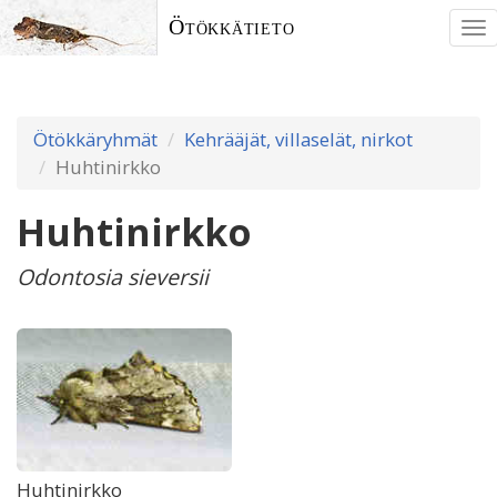
Ötökkätieto
To
nav
Ötökkäryhmät
Kehrääjät, villaselät, nirkot
Huhtinirkko
Huhtinirkko
Odontosia sieversii
Huhtinirkko