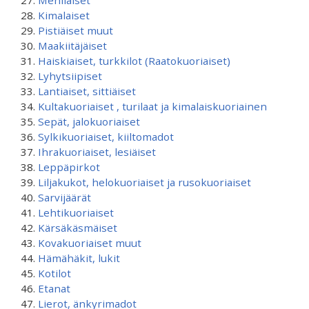
Mehiläiset
Kimalaiset
Pistiäiset muut
Maakiitäjäiset
Haiskiaiset, turkkilot (Raatokuoriaiset)
Lyhytsiipiset
Lantiaiset, sittiäiset
Kultakuoriaiset , turilaat ja kimalaiskuoriainen
Sepät, jalokuoriaiset
Sylkikuoriaiset, kiiltomadot
Ihrakuoriaiset, lesiäiset
Leppäpirkot
Liljakukot, helokuoriaiset ja rusokuoriaiset
Sarvijäärät
Lehtikuoriaiset
Kärsäkäsmäiset
Kovakuoriaiset muut
Hämähäkit, lukit
Kotilot
Etanat
Lierot, änkyrimadot