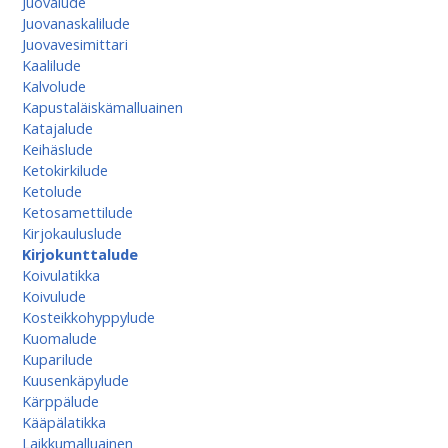
Juovalude
Juovanaskalilude
Juovavesimittari
Kaalilude
Kalvolude
Kapustaläiskämalluainen
Katajalude
Keihäslude
Ketokirkilude
Ketolude
Ketosamettilude
Kirjokauluslude
Kirjokunttalude
Koivulatikka
Koivulude
Kosteikkohyppylude
Kuomalude
Kuparilude
Kuusenkäpylude
Kärppälude
Kääpälatikka
Laikkumalluainen