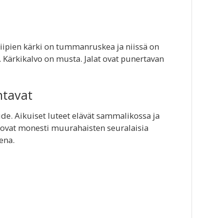
siipien kärki on tummanruskea ja niissä on
ä. Kärkikalvo on musta. Jalat ovat punertavan
ntavat
e. Aikuiset luteet elävät sammalikossa ja
 ovat monesti muurahaisten seuralaisia
ena.