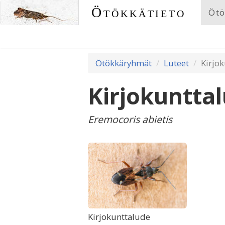
Ötökkätieto
Ötö
Ötökkäryhmät
Luteet
Kirjo
Kirjokuntta
Eremocoris abietis
Kirjokunttalude