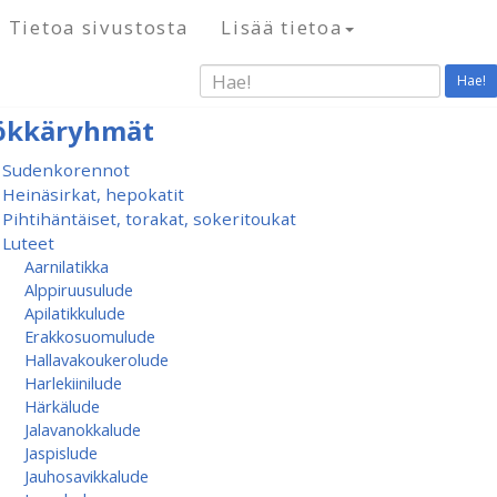
Tietoa sivustosta
Lisää tietoa
Hae!
ökkäryhmät
Sudenkorennot
Heinäsirkat, hepokatit
Pihtihäntäiset, torakat, sokeritoukat
Luteet
Aarnilatikka
Alppiruusulude
Apilatikkulude
Erakkosuomulude
Hallavakoukerolude
Harlekiinilude
Härkälude
Jalavanokkalude
Jaspislude
Jauhosavikkalude