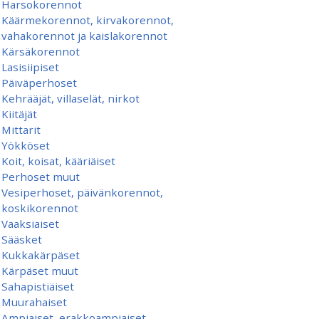
Harsokorennot
Käärmekorennot, kirvakorennot,
vahakorennot ja kaislakorennot
Kärsäkorennot
Lasisiipiset
Päiväperhoset
Kehrääjät, villaselät, nirkot
Kiitäjät
Mittarit
Yökköset
Koit, koisat, kääriäiset
Perhoset muut
Vesiperhoset, päivänkorennot,
koskikorennot
Vaaksiaiset
Sääsket
Kukkakärpäset
Kärpäset muut
Sahapistiäiset
Muurahaiset
Ampiaiset, erakkoampiaiset