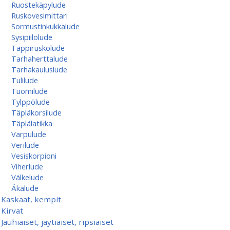
Ruostekäpylude
Ruskovesimittari
Sormustinkukkalude
Sysipiilolude
Tappiruskolude
Tarhaherttalude
Tarhakauluslude
Tulilude
Tuomilude
Tylppölude
Täpläkorsilude
Täplälatikka
Varpulude
Verilude
Vesiskorpioni
Viherlude
Välkelude
Äkälude
Kaskaat, kempit
Kirvat
Jauhiaiset, jäytiäiset, ripsiäiset