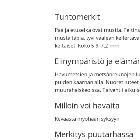
Tuntomerkit
Pää ja etuselkä ovat mustia. Peitin
musta täplä, tyvi vaalean kellertäv
keltaiset. Koko 5,9-7,2 mm.
Elinympäristö ja elämä
Havumetsien ja metsänreunojen lud
puiden kaarnan alla. Nuoret luteet
muurahaiskeoissa. Talvehtii aikuis
Milloin voi havaita
Keväästä myöhään syksyyn.
Merkitys puutarhassa