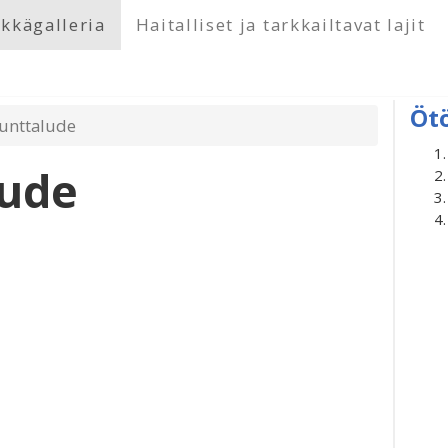
kkägalleria
Haitalliset ja tarkkailtavat lajit
Öt
kunttalude
lude