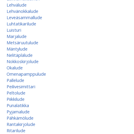
Lehvälude
Lehvänokkalude
Leveäsammallude
Luhtatikarilude
Luisturi
Marjalude
Metsäruutulude
Mäntylude
Nelitäplälude
Nokkoskirjolude
Okalude
Omenapamppulude
Pallelude
Peilivesimittari
Peltolude
Piikkilude
Punalatikka
Pyjamalude
Pähkämölude
Rantakirjolude
Ritarilude