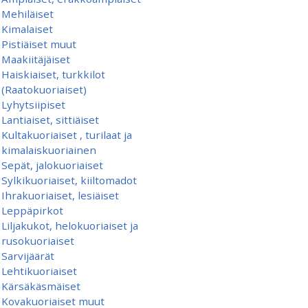
Mehiläiset
Kimalaiset
Pistiäiset muut
Maakiitäjäiset
Haiskiaiset, turkkilot
(Raatokuoriaiset)
Lyhytsiipiset
Lantiaiset, sittiäiset
Kultakuoriaiset , turilaat ja
kimalaiskuoriainen
Sepät, jalokuoriaiset
Sylkikuoriaiset, kiiltomadot
Ihrakuoriaiset, lesiäiset
Leppäpirkot
Liljakukot, helokuoriaiset ja
rusokuoriaiset
Sarvijäärät
Lehtikuoriaiset
Kärsäkäsmäiset
Kovakuoriaiset muut