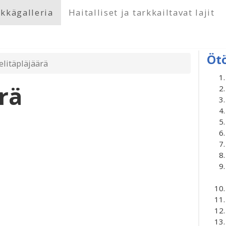
kkägalleria
Haitalliset ja tarkkailtavat lajit
Öt
elitäpläjäärä
rä