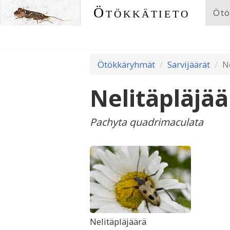
Ötökkätieto
Ötö
Ötökkäryhmät
Sarvijäärät
N
Nelitäpläjää
Pachyta quadrimaculata
Nelitäpläjäärä