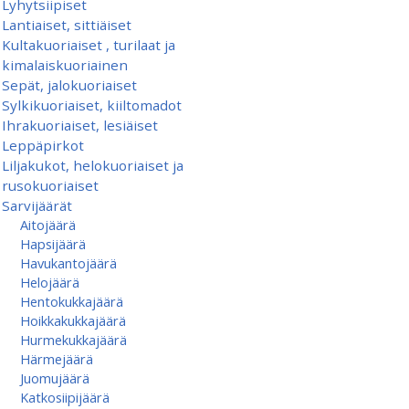
Lyhytsiipiset
Lantiaiset, sittiäiset
Kultakuoriaiset , turilaat ja
kimalaiskuoriainen
Sepät, jalokuoriaiset
Sylkikuoriaiset, kiiltomadot
Ihrakuoriaiset, lesiäiset
Leppäpirkot
Liljakukot, helokuoriaiset ja
rusokuoriaiset
Sarvijäärät
Aitojäärä
Hapsijäärä
Havukantojäärä
Helojäärä
Hentokukkajäärä
Hoikkakukkajäärä
Hurmekukkajäärä
Härmejäärä
Juomujäärä
Katkosiipijäärä