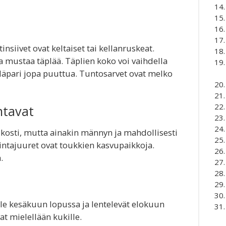
nsiivet ovat keltaiset tai kellanruskeat.
 mustaa täplää. Täplien koko voi vaihdella
pläpari jopa puuttua. Tuntosarvet ovat melko
ntavat
kosti, mutta ainakin männyn ja mahdollisesti
pintajuuret ovat toukkien kasvupaikkoja.
.
elle kesäkuun lopussa ja lentelevät elokuun
t mielellään kukille.