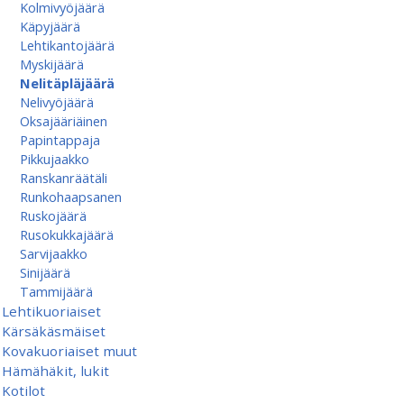
Kolmivyöjäärä
Käpyjäärä
Lehtikantojäärä
Myskijäärä
Nelitäpläjäärä
Nelivyöjäärä
Oksajääriäinen
Papintappaja
Pikkujaakko
Ranskanräätäli
Runkohaapsanen
Ruskojäärä
Rusokukkajäärä
Sarvijaakko
Sinijäärä
Tammijäärä
Lehtikuoriaiset
Kärsäkäsmäiset
Kovakuoriaiset muut
Hämähäkit, lukit
Kotilot