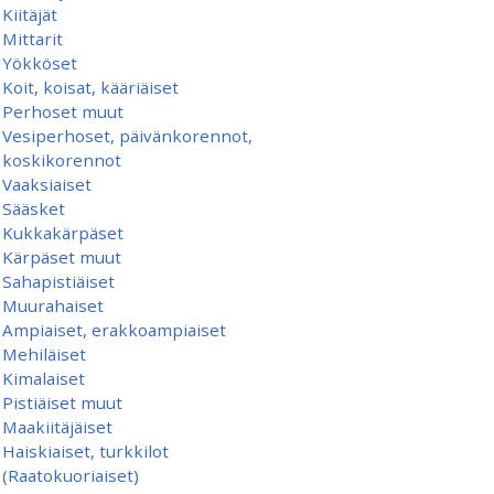
Kiitäjät
Mittarit
Yökköset
Koit, koisat, kääriäiset
Perhoset muut
Vesiperhoset, päivänkorennot,
koskikorennot
Vaaksiaiset
Sääsket
Kukkakärpäset
Kärpäset muut
Sahapistiäiset
Muurahaiset
Ampiaiset, erakkoampiaiset
Mehiläiset
Kimalaiset
Pistiäiset muut
Maakiitäjäiset
Haiskiaiset, turkkilot
(Raatokuoriaiset)