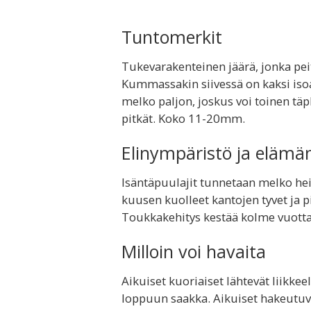
Tuntomerkit
Tukevarakenteinen jäärä, jonka peiti
Kummassakin siivessä on kaksi isoa
melko paljon, joskus voi toinen tä
pitkät. Koko 11-20mm.
Elinympäristö ja elämä
Isäntäpuulajit tunnetaan melko hei
kuusen kuolleet kantojen tyvet ja 
Toukkakehitys kestää kolme vuotta
Milloin voi havaita
Aikuiset kuoriaiset lähtevät liikke
loppuun saakka. Aikuiset hakeutuva