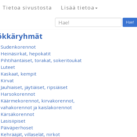
Tietoa sivustosta
Lisää tietoa
Hae!
ökkäryhmät
Sudenkorennot
Heinäsirkat, hepokatit
Pihtihäntäiset, torakat, sokeritoukat
Luteet
Kaskaat, kempit
Kirvat
Jauhiaiset, jäytiäiset, ripsiäiset
Harsokorennot
Käärmekorennot, kirvakorennot,
vahakorennot ja kaislakorennot
Kärsäkorennot
Lasisiipiset
Päiväperhoset
Kehrääjät, villaselät, nirkot