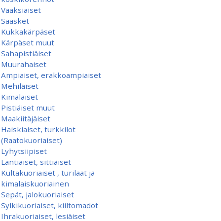
Vaaksiaiset
Sääsket
Kukkakärpäset
Kärpäset muut
Sahapistiäiset
Muurahaiset
Ampiaiset, erakkoampiaiset
Mehiläiset
Kimalaiset
Pistiäiset muut
Maakiitäjäiset
Haiskiaiset, turkkilot
(Raatokuoriaiset)
Lyhytsiipiset
Lantiaiset, sittiäiset
Kultakuoriaiset , turilaat ja
kimalaiskuoriainen
Sepät, jalokuoriaiset
Sylkikuoriaiset, kiiltomadot
Ihrakuoriaiset, lesiäiset