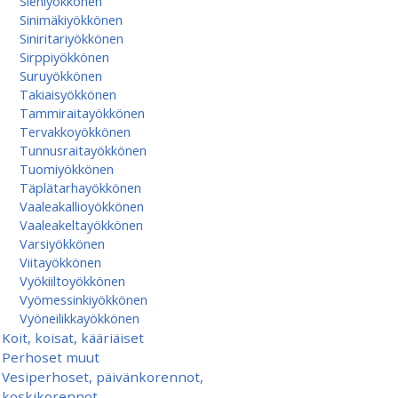
Sieniyökkönen
Sinimäkiyökkönen
Siniritariyökkönen
Sirppiyökkönen
Suruyökkönen
Takiaisyökkönen
Tammiraitayökkönen
Tervakkoyökkönen
Tunnusraitayökkönen
Tuomiyökkönen
Täplätarhayökkönen
Vaaleakallioyökkönen
Vaaleakeltayökkönen
Varsiyökkönen
Viitayökkönen
Vyökiiltoyökkönen
Vyömessinkiyökkönen
Vyöneilikkayökkönen
Koit, koisat, kääriäiset
Perhoset muut
Vesiperhoset, päivänkorennot,
koskikorennot