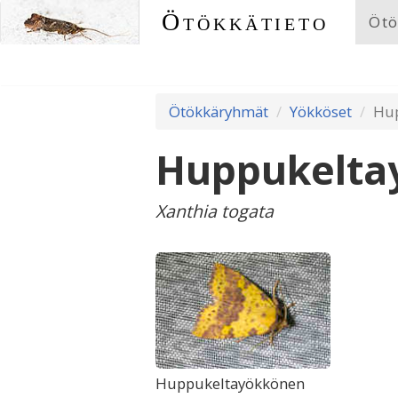
Ötökkätieto
Ötö
Ötökkäryhmät
Yökköset
Hup
Huppukelta
Xanthia togata
Huppukeltayökkönen