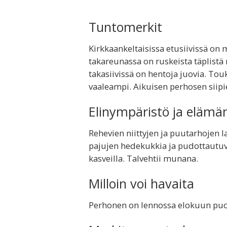
Tuntomerkit
Kirkkaankeltaisissa etusiivissä on m
takareunassa on ruskeista täplistä
takasiivissä on hentoja juovia. To
vaaleampi. Aikuisen perhosen siipi
Elinympäristö ja elämä
Rehevien niittyjen ja puutarhojen la
pajujen hedekukkia ja pudottautuva
kasveilla. Talvehtii munana.
Milloin voi havaita
Perhonen on lennossa elokuun puol