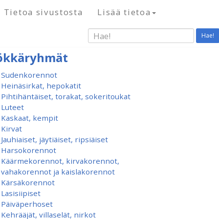
Tietoa sivustosta
Lisää tietoa
Hae!
ökkäryhmät
Sudenkorennot
Heinäsirkat, hepokatit
Pihtihäntäiset, torakat, sokeritoukat
Luteet
Kaskaat, kempit
Kirvat
Jauhiaiset, jäytiäiset, ripsiäiset
Harsokorennot
Käärmekorennot, kirvakorennot,
vahakorennot ja kaislakorennot
Kärsäkorennot
Lasisiipiset
Päiväperhoset
Kehrääjät, villaselät, nirkot