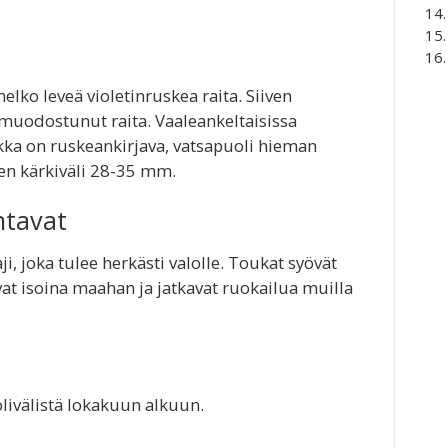
elko leveä violetinruskea raita. Siiven
 muodostunut raita. Vaaleankeltaisissa
ukka on ruskeankirjava, vatsapuoli hieman
en kärkiväli 28-35 mm.
ntavat
ji, joka tulee herkästi valolle. Toukat syövät
t isoina maahan ja jatkavat ruokailua muilla
ivälistä lokakuun alkuun.