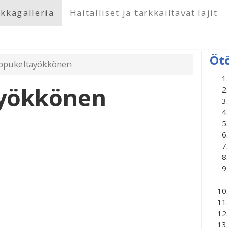
kkägalleria
Haitalliset ja tarkkailtavat lajit
Öt
pukeltayökkönen
yökkönen