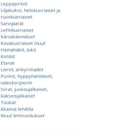
Leppäpirkot
Liljakukot, helokuoriaiset ja
rusokuoriaiset
Sarvijäärät
Lehtikuoriaiset
Kärsäkäsmäiset
Kovakuoriaiset muut
Hämähäkit, lukit
Kotilot
Etanat
Lierot, änkyrimadot
Punkit, hyppyhäntäiset,
valeskorpionit
Siirat, juoksujalkaiset,
kaksoisjalkaiset
Toukat
Äkämiä lehdillä
Muut lehtivioitukset