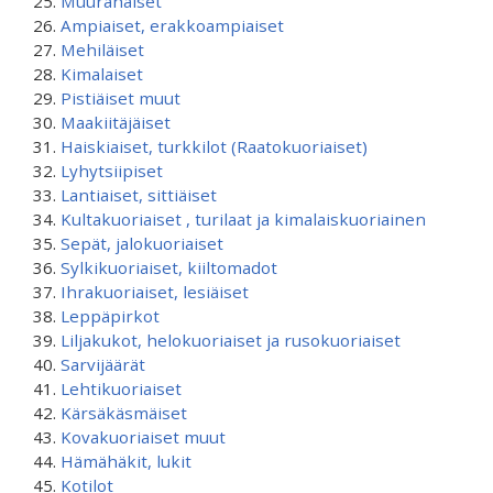
Muurahaiset
Ampiaiset, erakkoampiaiset
Mehiläiset
Kimalaiset
Pistiäiset muut
Maakiitäjäiset
Haiskiaiset, turkkilot (Raatokuoriaiset)
Lyhytsiipiset
Lantiaiset, sittiäiset
Kultakuoriaiset , turilaat ja kimalaiskuoriainen
Sepät, jalokuoriaiset
Sylkikuoriaiset, kiiltomadot
Ihrakuoriaiset, lesiäiset
Leppäpirkot
Liljakukot, helokuoriaiset ja rusokuoriaiset
Sarvijäärät
Lehtikuoriaiset
Kärsäkäsmäiset
Kovakuoriaiset muut
Hämähäkit, lukit
Kotilot