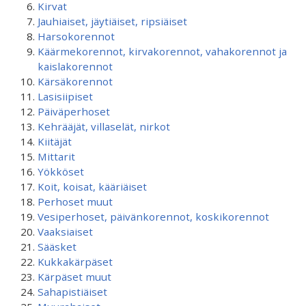
Kirvat
Jauhiaiset, jäytiäiset, ripsiäiset
Harsokorennot
Käärmekorennot, kirvakorennot, vahakorennot ja
kaislakorennot
Kärsäkorennot
Lasisiipiset
Päiväperhoset
Kehrääjät, villaselät, nirkot
Kiitäjät
Mittarit
Yökköset
Koit, koisat, kääriäiset
Perhoset muut
Vesiperhoset, päivänkorennot, koskikorennot
Vaaksiaiset
Sääsket
Kukkakärpäset
Kärpäset muut
Sahapistiäiset