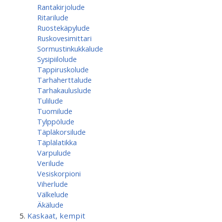
Rantakirjolude
Ritarilude
Ruostekäpylude
Ruskovesimittari
Sormustinkukkalude
Sysipiilolude
Tappiruskolude
Tarhaherttalude
Tarhakauluslude
Tulilude
Tuomilude
Tylppölude
Täpläkorsilude
Täplälatikka
Varpulude
Verilude
Vesiskorpioni
Viherlude
Välkelude
Äkälude
Kaskaat, kempit