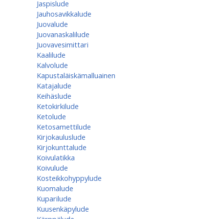
Jaspislude
Jauhosavikkalude
Juovalude
Juovanaskalilude
Juovavesimittari
Kaalilude
Kalvolude
Kapustaläiskämalluainen
Katajalude
Keihäslude
Ketokirkilude
Ketolude
Ketosamettilude
Kirjokauluslude
Kirjokunttalude
Koivulatikka
Koivulude
Kosteikkohyppylude
Kuomalude
Kuparilude
Kuusenkäpylude