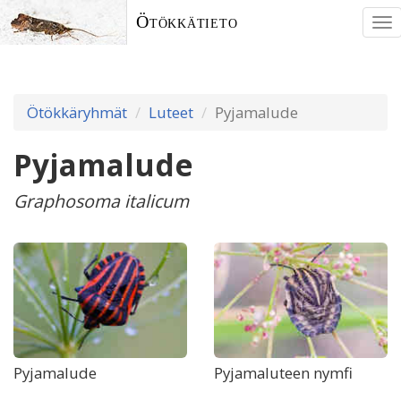
Ötökkätieto
To
nav
Ötökkäryhmät
Luteet
Pyjamalude
Pyjamalude
Graphosoma italicum
Pyjamalude
Pyjamaluteen nymfi