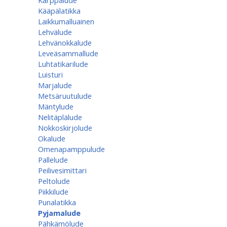
Kärppälude
Kääpälatikka
Laikkumalluainen
Lehvälude
Lehvänokkalude
Leveäsammallude
Luhtatikarilude
Luisturi
Marjalude
Metsäruutulude
Mäntylude
Nelitäplälude
Nokkoskirjolude
Okalude
Omenapamppulude
Pallelude
Peilivesimittari
Peltolude
Piikkilude
Punalatikka
Pyjamalude
Pähkämölude