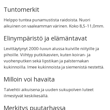
Tuntomerkit
Helppo tuntea punamustista raidoista. Nuori
aikuinen on vaaleamman värinen. Koko 8,5-11,0mm.
Elinympäristö ja elämäntavat
Levittäytynyt 2000-luvun alussa kuiville niityille ja
pihoille. Viihtyy putkikasvien, kuten koiran- ja
vuohenputken sekä lipstikan ja palsternakan
kukinnoilla. Imee kukinnoista ja siemenistä nestettä.
Milloin voi havaita
Talvehtii aikuisena ja uuden sukupolven luteet
ilmestyvät keskikesällä.
Merkitys puutarhassa