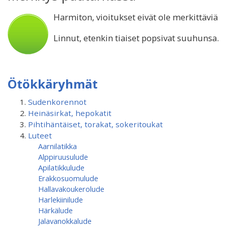
Harmiton, vioitukset eivät ole merkittäviä
Linnut, etenkin tiaiset popsivat suuhunsa.
Ötökkäryhmät
Sudenkorennot
Heinäsirkat, hepokatit
Pihtihäntäiset, torakat, sokeritoukat
Luteet
Aarnilatikka
Alppiruusulude
Apilatikkulude
Erakkosuomulude
Hallavakoukerolude
Harlekiinilude
Härkälude
Jalavanokkalude