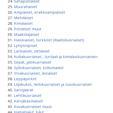
Sahapistiäiset
Muurahaiset
Ampiaiset, erakkoampiaiset
Mehiläiset
Kimalaiset
Pistiäiset muut
Maakiitäjäiset
Haiskiaiset, turkkilot (Raatokuoriaiset)
Lyhytsiipiset
Lantiaiset, sittiäiset
Kultakuoriaiset , turilaat ja kimalaiskuoriainen
Sepät, jalokuoriaiset
Sylkikuoriaiset, kiiltomadot
Ihrakuoriaiset, lesiäiset
Leppäpirkot
Liljakukot, helokuoriaiset ja rusokuoriaiset
Sarvijäärät
Lehtikuoriaiset
Kärsäkäsmäiset
Kovakuoriaiset muut
Hämähäkit, lukit