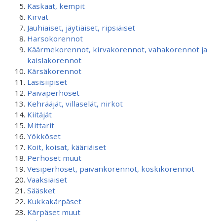
Kaskaat, kempit
Kirvat
Jauhiaiset, jäytiäiset, ripsiäiset
Harsokorennot
Käärmekorennot, kirvakorennot, vahakorennot ja
kaislakorennot
Kärsäkorennot
Lasisiipiset
Päiväperhoset
Kehrääjät, villaselät, nirkot
Kiitäjät
Mittarit
Yökköset
Koit, koisat, kääriäiset
Perhoset muut
Vesiperhoset, päivänkorennot, koskikorennot
Vaaksiaiset
Sääsket
Kukkakärpäset
Kärpäset muut