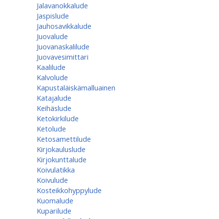
Jalavanokkalude
Jaspislude
Jauhosavikkalude
Juovalude
Juovanaskalilude
Juovavesimittari
Kaalilude
Kalvolude
Kapustaläiskämalluainen
Katajalude
Keihäslude
Ketokirkilude
Ketolude
Ketosamettilude
Kirjokauluslude
Kirjokunttalude
Koivulatikka
Koivulude
Kosteikkohyppylude
Kuomalude
Kuparilude