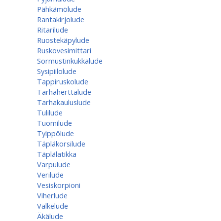
Pähkämölude
Rantakirjolude
Ritarilude
Ruostekäpylude
Ruskovesimittari
Sormustinkukkalude
Sysipiilolude
Tappiruskolude
Tarhaherttalude
Tarhakauluslude
Tulilude
Tuomilude
Tylppölude
Täpläkorsilude
Täplälatikka
Varpulude
Verilude
Vesiskorpioni
Viherlude
Välkelude
Äkälude