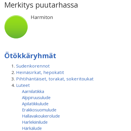
Merkitys puutarhassa
Harmiton
Ötökkäryhmät
Sudenkorennot
Heinäsirkat, hepokatit
Pihtihäntäiset, torakat, sokeritoukat
Luteet
Aarnilatikka
Alppiruusulude
Apilatikkulude
Erakkosuomulude
Hallavakoukerolude
Harlekiinilude
Härkälude