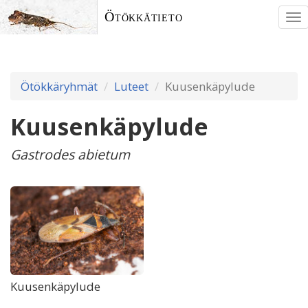
Ötökkätieto
To
nav
Ötökkäryhmät
Luteet
Kuusenkäpylude
Kuusenkäpylude
Gastrodes abietum
Kuusenkäpylude