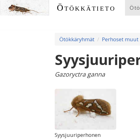
Ötökkätieto
Ötö
Ötökkäryhmät
Perhoset muut
Syysjuuripe
Gazoryctra ganna
Syysjuuriperhonen