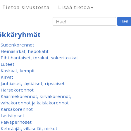
Tietoa sivustosta
Lisää tietoa
Hae!
ökkäryhmät
Sudenkorennot
Heinäsirkat, hepokatit
Pihtihäntäiset, torakat, sokeritoukat
Luteet
Kaskaat, kempit
Kirvat
Jauhiaiset, jäytiäiset, ripsiäiset
Harsokorennot
Käärmekorennot, kirvakorennot,
vahakorennot ja kaislakorennot
Kärsäkorennot
Lasisiipiset
Päiväperhoset
Kehrääjät, villaselät, nirkot