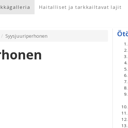
kkägalleria
Haitalliset ja tarkkailtavat lajit
Öt
Syysjuuriperhonen
rhonen