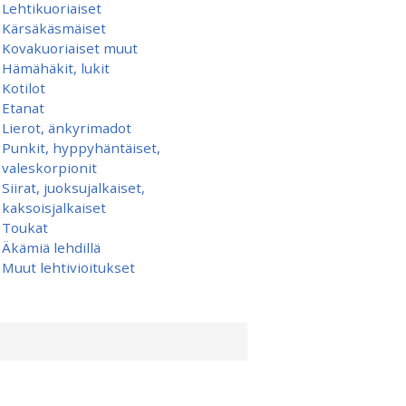
Lehtikuoriaiset
Kärsäkäsmäiset
Kovakuoriaiset muut
Hämähäkit, lukit
Kotilot
Etanat
Lierot, änkyrimadot
Punkit, hyppyhäntäiset,
valeskorpionit
Siirat, juoksujalkaiset,
kaksoisjalkaiset
Toukat
Äkämiä lehdillä
Muut lehtivioitukset