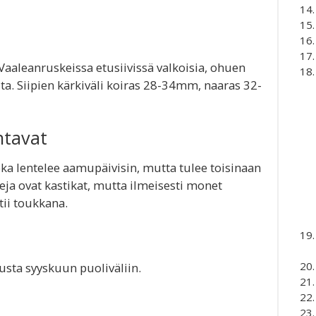
Vaaleanruskeissa etusiivissä valkoisia, ohuen
a. Siipien kärkiväli koiras 28-34mm, naaras 32-
ntavat
ka lentelee aamupäivisin, mutta tulee toisinaan
eja ovat kastikat, mutta ilmeisesti monet
tii toukkana.
sta syyskuun puoliväliin.