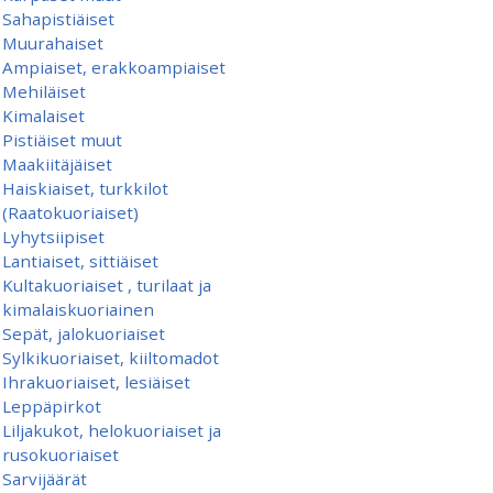
Sahapistiäiset
Muurahaiset
Ampiaiset, erakkoampiaiset
Mehiläiset
Kimalaiset
Pistiäiset muut
Maakiitäjäiset
Haiskiaiset, turkkilot
(Raatokuoriaiset)
Lyhytsiipiset
Lantiaiset, sittiäiset
Kultakuoriaiset , turilaat ja
kimalaiskuoriainen
Sepät, jalokuoriaiset
Sylkikuoriaiset, kiiltomadot
Ihrakuoriaiset, lesiäiset
Leppäpirkot
Liljakukot, helokuoriaiset ja
rusokuoriaiset
Sarvijäärät