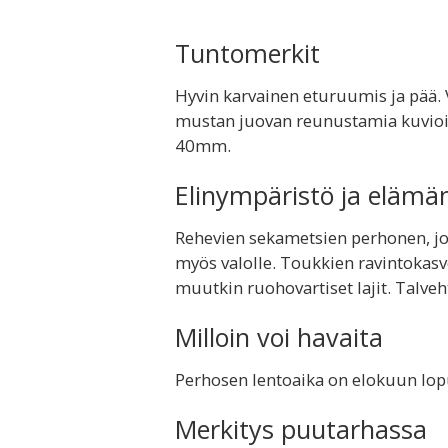
Tuntomerkit
Hyvin karvainen eturuumis ja pää. 
mustan juovan reunustamia kuvioit
40mm.
Elinympäristö ja elämä
Rehevien sekametsien perhonen, jo
myös valolle. Toukkien ravintokasv
muutkin ruohovartiset lajit. Talveh
Milloin voi havaita
Perhosen lentoaika on elokuun lopu
Merkitys puutarhassa