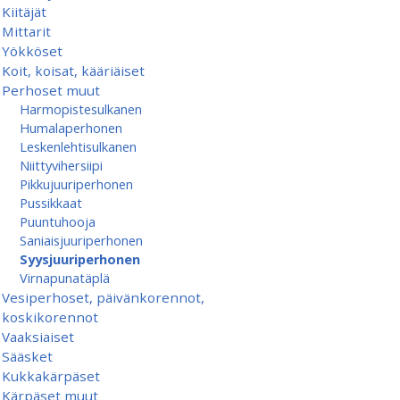
Kiitäjät
Mittarit
Yökköset
Koit, koisat, kääriäiset
Perhoset muut
Harmopistesulkanen
Humalaperhonen
Leskenlehtisulkanen
Niittyvihersiipi
Pikkujuuriperhonen
Pussikkaat
Puuntuhooja
Saniaisjuuriperhonen
Syysjuuriperhonen
Virnapunatäplä
Vesiperhoset, päivänkorennot,
koskikorennot
Vaaksiaiset
Sääsket
Kukkakärpäset
Kärpäset muut