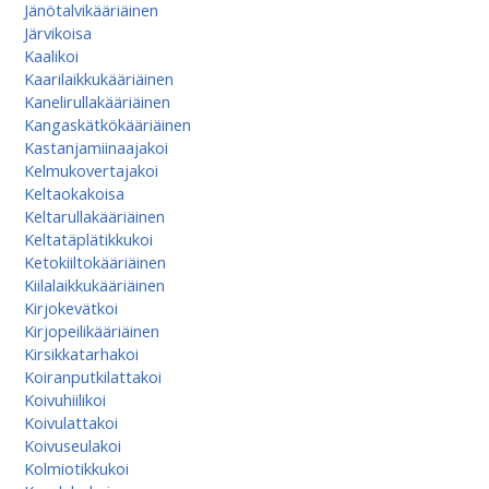
Jänötalvikääriäinen
Järvikoisa
Kaalikoi
Kaarilaikkukääriäinen
Kanelirullakääriäinen
Kangaskätkökääriäinen
Kastanjamiinaajakoi
Kelmukovertajakoi
Keltaokakoisa
Keltarullakääriäinen
Keltatäplätikkukoi
Ketokiiltokääriäinen
Kiilalaikkukääriäinen
Kirjokevätkoi
Kirjopeilikääriäinen
Kirsikkatarhakoi
Koiranputkilattakoi
Koivuhiilikoi
Koivulattakoi
Koivuseulakoi
Kolmiotikkukoi