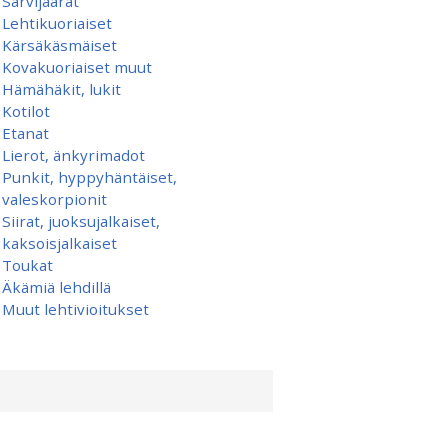
Sarvijäärät
Lehtikuoriaiset
Kärsäkäsmäiset
Kovakuoriaiset muut
Hämähäkit, lukit
Kotilot
Etanat
Lierot, änkyrimadot
Punkit, hyppyhäntäiset,
valeskorpionit
Siirat, juoksujalkaiset,
kaksoisjalkaiset
Toukat
Äkämiä lehdillä
Muut lehtivioitukset