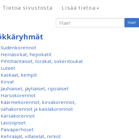
Tietoa sivustosta
Lisää tietoa
Hae!
ökkäryhmät
Sudenkorennot
Heinäsirkat, hepokatit
Pihtihäntäiset, torakat, sokeritoukat
Luteet
Kaskaat, kempit
Kirvat
Jauhiaiset, jäytiäiset, ripsiäiset
Harsokorennot
Käärmekorennot, kirvakorennot,
vahakorennot ja kaislakorennot
Kärsäkorennot
Lasisiipiset
Päiväperhoset
Kehrääjät, villaselät, nirkot