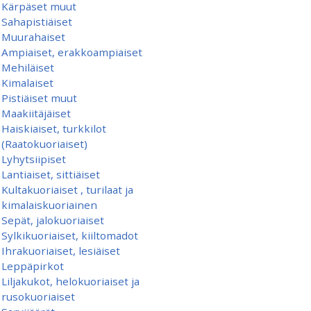
Kärpäset muut
Sahapistiäiset
Muurahaiset
Ampiaiset, erakkoampiaiset
Mehiläiset
Kimalaiset
Pistiäiset muut
Maakiitäjäiset
Haiskiaiset, turkkilot
(Raatokuoriaiset)
Lyhytsiipiset
Lantiaiset, sittiäiset
Kultakuoriaiset , turilaat ja
kimalaiskuoriainen
Sepät, jalokuoriaiset
Sylkikuoriaiset, kiiltomadot
Ihrakuoriaiset, lesiäiset
Leppäpirkot
Liljakukot, helokuoriaiset ja
rusokuoriaiset