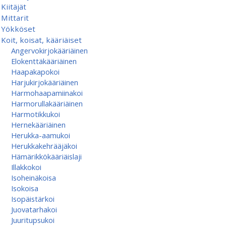
Kiitäjät
Mittarit
Yökköset
Koit, koisat, kääriäiset
Angervokirjokääriäinen
Elokenttäkääriäinen
Haapakapokoi
Harjukirjokääriäinen
Harmohaapamiinakoi
Harmorullakääriäinen
Harmotikkukoi
Hernekääriäinen
Herukka-aamukoi
Herukkakehrääjäkoi
Hämärikkökääriäislaji
Illakkokoi
Isoheinäkoisa
Isokoisa
Isopäistärkoi
Juovatarhakoi
Juuritupsukoi