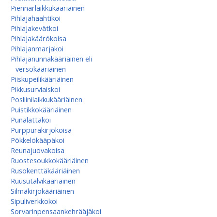
Piennarlaikkukääriäinen
Pihlajahaahtikoi
Pihlajakevätkoi
Pihlajakäärökoisa
Pihlajanmarjakoi
Pihlajanunnakääriäinen eli
versokääriäinen
Piiskupeilikääriäinen
Pikkusurviaiskoi
Posliinilaikkukääriäinen
Puistikkokääriäinen
Punalattakoi
Purppurakirjokoisa
Pökkelökääpäkoi
Reunajuovakoisa
Ruostesoukkokääriäinen
Rusokenttäkääriäinen
Ruusutalvikääriäinen
Silmäkirjokääriäinen
Sipuliverkkokoi
Sorvarinpensaankehrääjäkoi