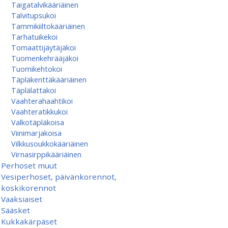
Taigatalvikääriäinen
Talvitupsukoi
Tammikiiltokääriäinen
Tarhatuikekoi
Tomaattijäytäjäkoi
Tuomenkehrääjäkoi
Tuomikehtokoi
Täpläkenttäkääriäinen
Täplälattakoi
Vaahterahaahtikoi
Vaahteratikkukoi
Valkotäpläkoisa
Viinimarjakoisa
Vilkkusoukkokääriäinen
Virnasirppikääriäinen
Perhoset muut
Vesiperhoset, päivänkorennot,
koskikorennot
Vaaksiaiset
Sääsket
Kukkakärpäset