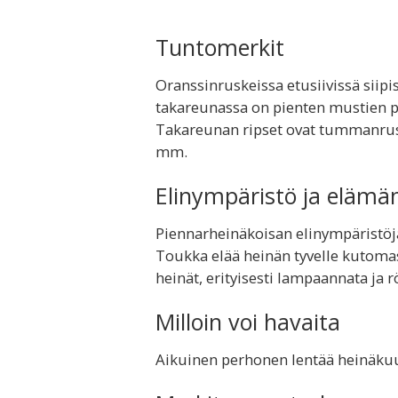
Tuntomerkit
Oranssinruskeissa etusiivissä siipi
takareunassa on pienten mustien pi
Takareunan ripset ovat tummanrusk
mm.
Elinympäristö ja elämä
Piennarheinäkoisan elinympäristöjä 
Toukka elää heinän tyvelle kutoma
heinät, erityisesti lampaannata ja rö
Milloin voi havaita
Aikuinen perhonen lentää heinäkuu