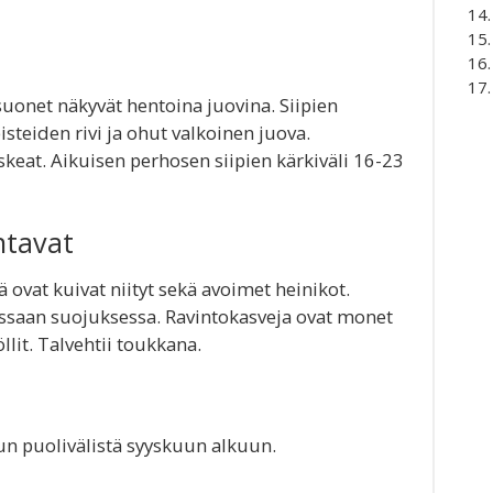
suonet näkyvät hentoina juovina. Siipien
steiden rivi ja ohut valkoinen juova.
eat. Aikuisen perhosen siipien kärkiväli 16-23
ntavat
ovat kuivat niityt sekä avoimet heinikot.
ssaan suojuksessa. Ravintokasveja ovat monet
llit. Talvehtii toukkana.
n puolivälistä syyskuun alkuun.