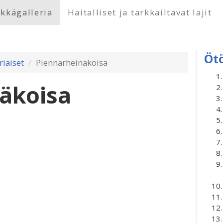
kkägalleria
Haitalliset ja tarkkailtavat lajit
Öt
riäiset
Piennarheinäkoisa
äkoisa