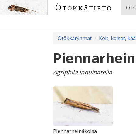
Ötökkätieto
Ötö
Ötökkäryhmät
Koit, koisat, kää
Piennarhein
Agriphila inquinatella
Piennarheinäkoisa