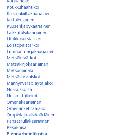
Korulahokoi
Koukkuhaahtikoi
Kuismakiiltokääriäinen
Kultaleukanen
Kuusenkäpykääriäinen
Laikkutalvikääriäinen
Litukkasurviaiskoi
Loistopäistärkoi
Luumunmarjakääriäinen
Metsäkevätkoi
Metsäkirjokääriäinen
Metsämiinakoi
Metsäsurviaiskoi
Männynversojäytäjäkoi
Nokkoskoisa
Nokkostuikekoi
Omenakääriäinen
Omenan­kehrääjä­koi
Orapihlajatalvikääriäinen
Pensasrullakääriäinen
Pesäkoisa
Piennarheinäkoisa