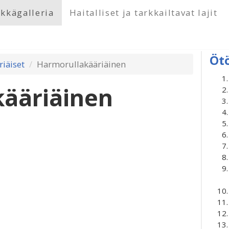
kkägalleria
Haitalliset ja tarkkailtavat lajit
Öt
riäiset
Harmorullakääriäinen
ääriäinen