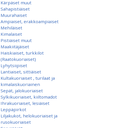
Kärpäset muut
Sahapistiäiset
Muurahaiset
Ampiaiset, erakkoampiaiset
Mehiläiset
Kimalaiset
Pistiäiset muut
Maakiitäjäiset
Haiskiaiset, turkkilot
(Raatokuoriaiset)
Lyhytsiipiset
Lantiaiset, sittiäiset
Kultakuoriaiset , turilaat ja
kimalaiskuoriainen
Sepät, jalokuoriaiset
Sylkikuoriaiset, kiiltomadot
Ihrakuoriaiset, lesiäiset
Leppäpirkot
Liljakukot, helokuoriaiset ja
rusokuoriaiset