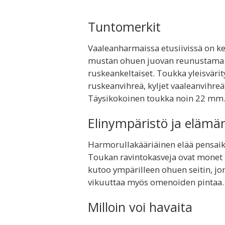
Tuntomerkit
Vaaleanharmaissa etusiivissä on k
mustan ohuen juovan reunustama le
ruskeankeltaiset. Toukka yleisväri
ruskeanvihreä, kyljet vaaleanvihreä
Täysikokoinen toukka noin 22 mm
Elinympäristö ja elämä
Harmorullakääriäinen elää pensaik
Toukan ravintokasveja ovat monet 
kutoo ympärilleen ohuen seitin, jon
vikuuttaa myös omenoiden pintaa. 
Milloin voi havaita