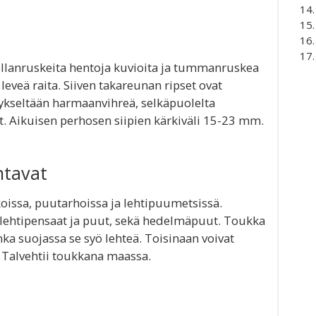
ellanruskeita hentoja kuvioita ja tummanruskea
veä raita. Siiven takareunan ripset ovat
tykseltään harmaanvihreä, selkäpuolelta
t. Aikuisen perhosen siipien kärkiväli 15-23 mm.
.
ntavat
oissa, puutarhoissa ja lehtipuumetsissä.
lehtipensaat ja puut, sekä hedelmäpuut. Toukka
ka suojassa se syö lehteä. Toisinaan voivat
Talvehtii toukkana maassa.