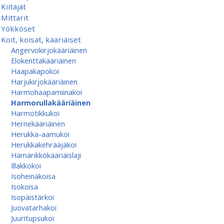
Kiitäjät
Mittarit
Yökköset
Koit, koisat, kääriäiset
Angervokirjokääriäinen
Elokenttäkääriäinen
Haapakapokoi
Harjukirjokääriäinen
Harmohaapamiinakoi
Harmorullakääriäinen
Harmotikkukoi
Hernekääriäinen
Herukka-aamukoi
Herukkakehrääjäkoi
Hämärikkökääriäislaji
Illakkokoi
Isoheinäkoisa
Isokoisa
Isopäistärkoi
Juovatarhakoi
Juuritupsukoi