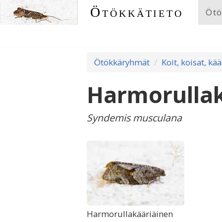
Ötökkätieto
Ötö
Ötökkäryhmät
Koit, koisat, kää
Harmorullak
Syndemis musculana
Harmorullakääriäinen