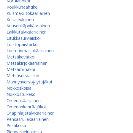
Korulahokoi
Koukkuhaahtikoi
Kuismakiiltokääriäinen
Kultaleukanen
Kuusenkäpykääriäinen
Laikkutalvikääriäinen
Litukkasurviaiskoi
Loistopäistärkoi
Luumunmarjakääriäinen
Metsäkevätkoi
Metsäkirjokääriäinen
Metsämiinakoi
Metsäsurviaiskoi
Männynversojäytäjäkoi
Nokkoskoisa
Nokkostuikekoi
Omenakääriäinen
Omenan­kehrääjä­koi
Orapihlajatalvikääriäinen
Pensasrullakääriäinen
Pesäkoisa
Piennarheinäkoisa