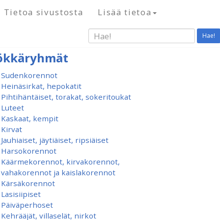
Tietoa sivustosta
Lisää tietoa
Hae!
ökkäryhmät
Sudenkorennot
Heinäsirkat, hepokatit
Pihtihäntäiset, torakat, sokeritoukat
Luteet
Kaskaat, kempit
Kirvat
Jauhiaiset, jäytiäiset, ripsiäiset
Harsokorennot
Käärmekorennot, kirvakorennot,
vahakorennot ja kaislakorennot
Kärsäkorennot
Lasisiipiset
Päiväperhoset
Kehrääjät, villaselät, nirkot