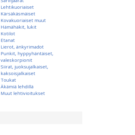
Sarvijäärät
Lehtikuoriaiset
Kärsäkäsmäiset
Kovakuoriaiset muut
Hämähäkit, lukit
Kotilot
Etanat
Lierot, änkyrimadot
Punkit, hyppyhäntäiset,
valeskorpionit
Siirat, juoksujalkaiset,
kaksoisjalkaiset
Toukat
Äkämiä lehdillä
Muut lehtivioitukset