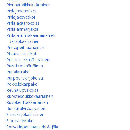
Piennarlaikkukääriäinen
Pihlajahaahtikoi
Pihlajakevätkoi
Pihlajakäärökoisa
Pihlajanmarjakoi
Pihlajanunnakääriäinen eli
versokääriäinen
Piiskupeilikääriäinen
Pikkusurviaiskoi
Posliinilaikkukääriäinen
Puistikkokääriäinen
Punalattakoi
Purppurakirjokoisa
Pökkelökääpäkoi
Reunajuovakoisa
Ruostesoukkokääriäinen
Rusokenttäkääriäinen
Ruusutalvikääriäinen
Silmäkirjokääriäinen
Sipuliverkkokoi
Sorvarinpensaankehrääjäkoi