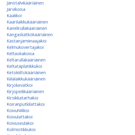
Jänötalvikääriäinen
Järvikoisa
Kaalikoi
Kaarilaikkukääriäinen
Kanelirullakääriäinen
Kangaskätkökääriäinen
Kastanjamiinaajakoi
Kelmukovertajakoi
Keltaokakoisa
Keltarullakääriäinen
Keltatäplätikkukoi
Ketokiiltokääriäinen
Kiilalaikkukääriäinen
Kirjokevätkoi
Kirjopeilikääriäinen
Kirsikkatarhakoi
Koiranputkilattakoi
Koivuhiilikoi
Koivulattakoi
Koivuseulakoi
Kolmiotikkukoi