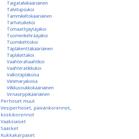
Taigatalvikääriäinen
Talvitupsukoi
Tammikiiltokääriäinen
Tarhatuikekoi
Tomaattijäytäjäkoi
Tuomenkehrääjäkoi
Tuomikehtokoi
Täpläkenttäkääriäinen
Täplälattakoi
Vaahterahaahtikoi
Vaahteratikkukoi
Valkotäpläkoisa
Viinimarjakoisa
Vilkkusoukkokääriäinen
Virnasirppikääriäinen
Perhoset muut
Vesiperhoset, päivänkorennot,
koskikorennot
Vaaksiaiset
Sääsket
Kukkakärpäset