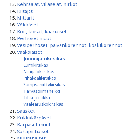
Kehrääjät, villaselät, nirkot
Kiitäjät
Mittarit
Yökköset
Koit, koisat, kääriäiset
Perhoset muut
Vesiperhoset, päivänkorennot, koskikorennot
Vaaksiaiset
Juomujärrikirsikäs
Lumikirsikäs
Niinijalokirsikäs
Pihakaalikirsikäs
Sämpsäniittykirsikäs
Tarvaspiimäheikki
Tihkujortikka
Vaalearuskokirsikäs
Sääsket
Kukkakärpäset
Kärpäset muut
Sahapistiäiset
Muurahaiset