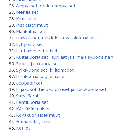
Ampiaiset, erakkoampiaiset
Mehiläiset
Kimalaiset
Pistiäiset muut
Maakiitäjäiset
Haiskiaiset, turkkilot (Raatokuoriaiset)
Lyhytsiipiset
Lantiaiset, sittiäiset
Kultakuoriaiset , turilaat ja kimalaiskuoriainen
Sepät, jalokuoriaiset
Sylkikuoriaiset, kiiltomadot
Ihrakuoriaiset, lesiäiset
Leppäpirkot
Liljakukot, helokuoriaiset ja rusokuoriaiset
Sarvijäärät
Lehtikuoriaiset
Kärsäkäsmäiset
Kovakuoriaiset muut
Hämähäkit, lukit
Kotilot