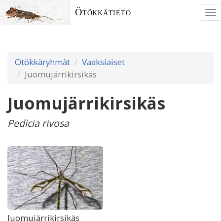
Ötökkätieto
To
nav
Ötökkäryhmät
Vaaksiaiset
Juomujärrikirsikäs
Juomujärrikirsikäs
Pedicia rivosa
Juomujärrikirsikäs