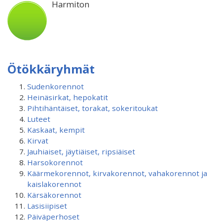
Harmiton
Ötökkäryhmät
Sudenkorennot
Heinäsirkat, hepokatit
Pihtihäntäiset, torakat, sokeritoukat
Luteet
Kaskaat, kempit
Kirvat
Jauhiaiset, jäytiäiset, ripsiäiset
Harsokorennot
Käärmekorennot, kirvakorennot, vahakorennot ja
kaislakorennot
Kärsäkorennot
Lasisiipiset
Päiväperhoset