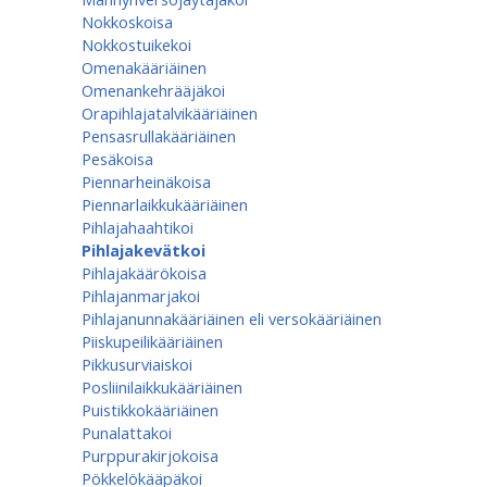
Nokkoskoisa
Nokkostuikekoi
Omenakääriäinen
Omenan­kehrääjä­koi
Orapihlajatalvikääriäinen
Pensasrullakääriäinen
Pesäkoisa
Piennarheinäkoisa
Piennarlaikkukääriäinen
Pihlajahaahtikoi
Pihlajakevätkoi
Pihlajakäärökoisa
Pihlajanmarjakoi
Pihlajanunnakääriäinen eli versokääriäinen
Piiskupeilikääriäinen
Pikkusurviaiskoi
Posliinilaikkukääriäinen
Puistikkokääriäinen
Punalattakoi
Purppurakirjokoisa
Pökkelökääpäkoi