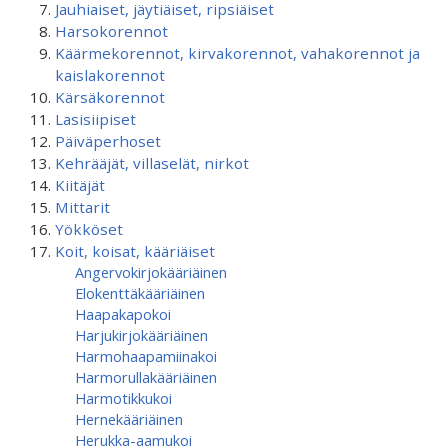
Jauhiaiset, jäytiäiset, ripsiäiset
Harsokorennot
Käärmekorennot, kirvakorennot, vahakorennot ja
kaislakorennot
Kärsäkorennot
Lasisiipiset
Päiväperhoset
Kehrääjät, villaselät, nirkot
Kiitäjät
Mittarit
Yökköset
Koit, koisat, kääriäiset
Angervokirjokääriäinen
Elokenttäkääriäinen
Haapakapokoi
Harjukirjokääriäinen
Harmohaapamiinakoi
Harmorullakääriäinen
Harmotikkukoi
Hernekääriäinen
Herukka-aamukoi