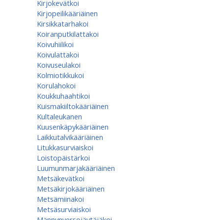
Kirjokevätkoi
Kirjopeilikääriäinen
Kirsikkatarhakoi
Koiranputkilattakoi
Koivuhiilikoi
Koivulattakoi
Koivuseulakoi
Kolmiotikkukoi
Korulahokoi
Koukkuhaahtikoi
Kuismakiiltokääriäinen
Kultaleukanen
Kuusenkäpykääriäinen
Laikkutalvikääriäinen
Litukkasurviaiskoi
Loistopäistärkoi
Luumunmarjakääriäinen
Metsäkevätkoi
Metsäkirjokääriäinen
Metsämiinakoi
Metsäsurviaiskoi
Männynversojäytäjäkoi