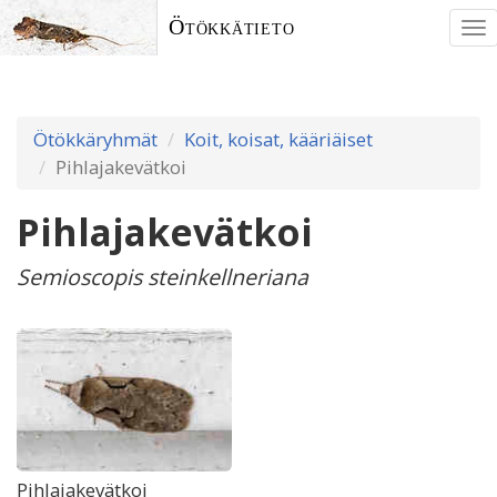
Ötökkätieto
To
nav
Ötökkäryhmät
Koit, koisat, kääriäiset
Pihlajakevätkoi
Pihlajakevätkoi
Semioscopis steinkellneriana
Pihlajakevätkoi