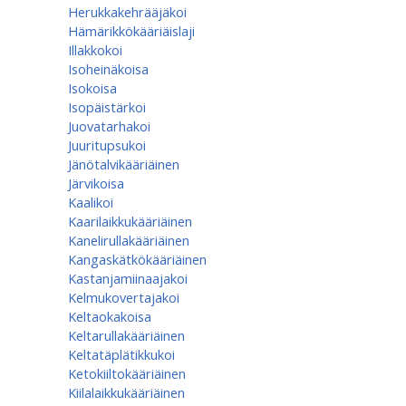
Herukkakehrääjäkoi
Hämärikkökääriäislaji
Illakkokoi
Isoheinäkoisa
Isokoisa
Isopäistärkoi
Juovatarhakoi
Juuritupsukoi
Jänötalvikääriäinen
Järvikoisa
Kaalikoi
Kaarilaikkukääriäinen
Kanelirullakääriäinen
Kangaskätkökääriäinen
Kastanjamiinaajakoi
Kelmukovertajakoi
Keltaokakoisa
Keltarullakääriäinen
Keltatäplätikkukoi
Ketokiiltokääriäinen
Kiilalaikkukääriäinen