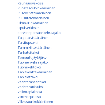
Reunajuovakoisa
Ruostesoukkokääriäinen
Rusokenttäkääriäinen
Ruusutalvikääriäinen
Silmäkirjokääriäinen
Sipuliverkkokoi
Sorvarinpensaankehrääjäkoi
Taigatalvikääriäinen
Talvitupsukoi
Tammikiiltokääriäinen
Tarhatuikekoi
Tomaattijäytäjäkoi
Tuomenkehrääjäkoi
Tuomikehtokoi
Täpläkenttäkääriäinen
Täplälattakoi
Vaahterahaahtikoi
Vaahteratikkukoi
Valkotäpläkoisa
Viinimarjakoisa
Vilkkusoukkokääriäinen