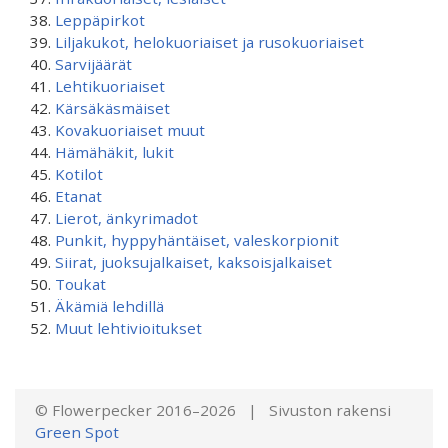
Leppäpirkot
Liljakukot, helokuoriaiset ja rusokuoriaiset
Sarvijäärät
Lehtikuoriaiset
Kärsäkäsmäiset
Kovakuoriaiset muut
Hämähäkit, lukit
Kotilot
Etanat
Lierot, änkyrimadot
Punkit, hyppyhäntäiset, valeskorpionit
Siirat, juoksujalkaiset, kaksoisjalkaiset
Toukat
Äkämiä lehdillä
Muut lehtivioitukset
© Flowerpecker 2016–2026 | Sivuston rakensi
Green Spot