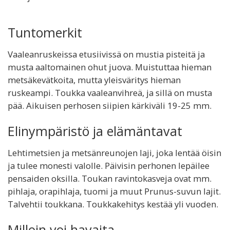
Tuntomerkit
Vaaleanruskeissa etusiivissä on mustia pisteitä ja
musta aaltomainen ohut juova. Muistuttaa hieman
metsäkevätkoita, mutta yleisväritys hieman
ruskeampi. Toukka vaaleanvihreä, ja sillä on musta
pää. Aikuisen perhosen siipien kärkiväli 19-25 mm.
Elinympäristö ja elämäntavat
Lehtimetsien ja metsänreunojen laji, joka lentää öisin
ja tulee monesti valolle. Päivisin perhonen lepäilee
pensaiden oksilla. Toukan ravintokasveja ovat mm.
pihlaja, orapihlaja, tuomi ja muut Prunus-suvun lajit.
Talvehtii toukkana. Toukkakehitys kestää yli vuoden.
Milloin voi havaita