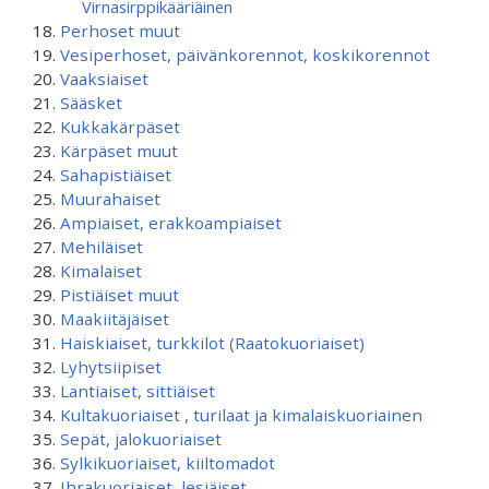
Virnasirppikääriäinen
Perhoset muut
Vesiperhoset, päivänkorennot, koskikorennot
Vaaksiaiset
Sääsket
Kukkakärpäset
Kärpäset muut
Sahapistiäiset
Muurahaiset
Ampiaiset, erakkoampiaiset
Mehiläiset
Kimalaiset
Pistiäiset muut
Maakiitäjäiset
Haiskiaiset, turkkilot (Raatokuoriaiset)
Lyhytsiipiset
Lantiaiset, sittiäiset
Kultakuoriaiset , turilaat ja kimalaiskuoriainen
Sepät, jalokuoriaiset
Sylkikuoriaiset, kiiltomadot
Ihrakuoriaiset, lesiäiset