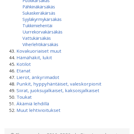
Putkikärsäkäs
Pähkinäkärsäkäs
Sukaskeräkärsäs
Syyläkyrmykärsäkäs
Tukkimiehentäi
Uurrekorvakärsäkäs
Vattukärsäkäs
Viherlehtikärsäkäs
Kovakuoriaiset muut
Hämähäkit, lukit
Kotilot
Etanat
Lierot, änkyrimadot
Punkit, hyppyhäntäiset, valeskorpionit
Siirat, juoksujalkaiset, kaksoisjalkaiset
Toukat
Äkämiä lehdillä
Muut lehtivioitukset