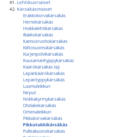
Lehtikuoriaiset
Kärsäkäsmäiset
Erakkokorvakärsäkäs
Hernekärsäkäs
Hoikkalehtikärsäkäs
Illakkokärsäkäs
Kannusruohokärsäkäs
Kiiltosuomukärsäkäs
Kurjenpolvikärsäkäs
Kuusamanhyppy­kärsäkäs
Käärökärsäkäs laji
Lepänkäärökärsäkäs
Lepäntyppykärsäkäs
Luumuleikkuri
Nirput
Nokkakyrmykärsäkäs
Ohdakekärsäkäs
Omenaleikkuri
Pikkukorvakärsäkäs
Pikkutukkikärsäkäs
Pulleakuonokärsäkäs