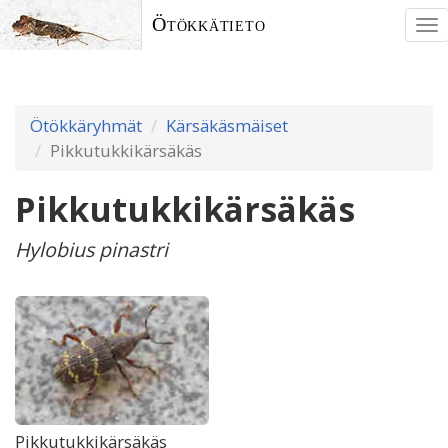
Ötökkätieto
To
nav
Ötökkäryhmät
Kärsäkäsmäiset
Pikkutukkikärsäkäs
Pikkutukkikärsäkäs
Hylobius pinastri
Pikkutukkikärsäkäs