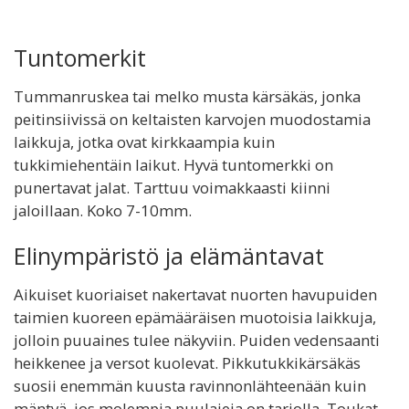
Tuntomerkit
Tummanruskea tai melko musta kärsäkäs, jonka
peitinsiivissä on keltaisten karvojen muodostamia
laikkuja, jotka ovat kirkkaampia kuin
tukkimiehentäin laikut. Hyvä tuntomerkki on
punertavat jalat. Tarttuu voimakkaasti kiinni
jaloillaan. Koko 7-10mm.
Elinympäristö ja elämäntavat
Aikuiset kuoriaiset nakertavat nuorten havupuiden
taimien kuoreen epämääräisen muotoisia laikkuja,
jolloin puuaines tulee näkyviin. Puiden vedensaanti
heikkenee ja versot kuolevat. Pikkutukkikärsäkäs
suosii enemmän kuusta ravinnonlähteenään kuin
mäntyä, jos molempia puulajeja on tarjolla. Toukat