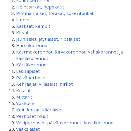
Sudenkorennot
Heinäsirkat, hepokatit
Pihtihäntäiset, torakat, sokeritoukat
Luteet
Kaskaat, kempit
Kirvat
Jauhiaiset, jäytiäiset, ripsiäiset
Harsokorennot
Käärmekorennot, kirvakorennot, vahakorennot ja
kaislakorennot
Kärsäkorennot
Lasisiipiset
Päiväperhoset
Kehrääjät, villaselät, nirkot
Kiitäjät
Mittarit
Yökköset
Koit, koisat, kääriäiset
Perhoset muut
Vesiperhoset, päivänkorennot, koskikorennot
Vaaksiaiset