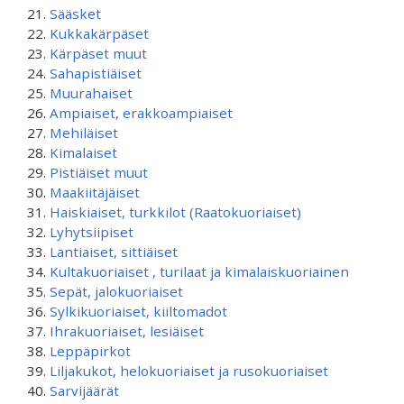
Sääsket
Kukkakärpäset
Kärpäset muut
Sahapistiäiset
Muurahaiset
Ampiaiset, erakkoampiaiset
Mehiläiset
Kimalaiset
Pistiäiset muut
Maakiitäjäiset
Haiskiaiset, turkkilot (Raatokuoriaiset)
Lyhytsiipiset
Lantiaiset, sittiäiset
Kultakuoriaiset , turilaat ja kimalaiskuoriainen
Sepät, jalokuoriaiset
Sylkikuoriaiset, kiiltomadot
Ihrakuoriaiset, lesiäiset
Leppäpirkot
Liljakukot, helokuoriaiset ja rusokuoriaiset
Sarvijäärät