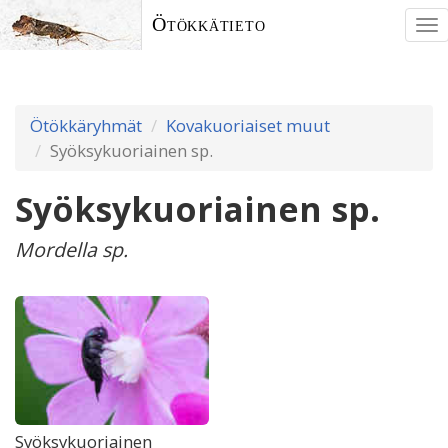
Ötökkätieto
To
nav
Ötökkäryhmät
Kovakuoriaiset muut
Syöksykuoriainen sp.
Syöksykuoriainen sp.
Mordella sp.
Syöksykuoriainen