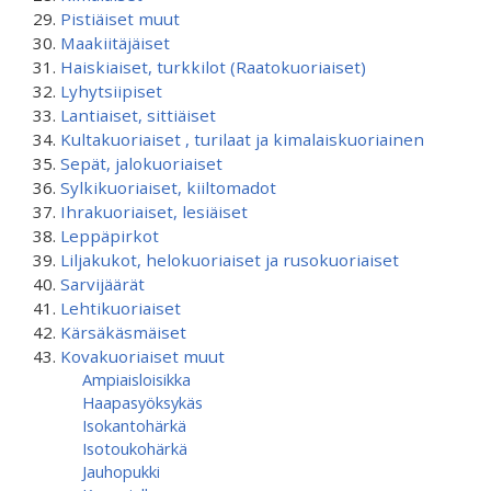
Pistiäiset muut
Maakiitäjäiset
Haiskiaiset, turkkilot (Raatokuoriaiset)
Lyhytsiipiset
Lantiaiset, sittiäiset
Kultakuoriaiset , turilaat ja kimalaiskuoriainen
Sepät, jalokuoriaiset
Sylkikuoriaiset, kiiltomadot
Ihrakuoriaiset, lesiäiset
Leppäpirkot
Liljakukot, helokuoriaiset ja rusokuoriaiset
Sarvijäärät
Lehtikuoriaiset
Kärsäkäsmäiset
Kovakuoriaiset muut
Ampiaisloisikka
Haapasyöksykäs
Isokantohärkä
Isotoukohärkä
Jauhopukki