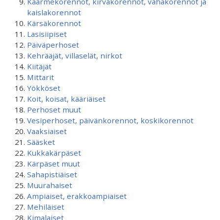
Käärmekorennot, kirvakorennot, vahakorennot ja
kaislakorennot
Kärsäkorennot
Lasisiipiset
Päiväperhoset
Kehrääjät, villaselät, nirkot
Kiitäjät
Mittarit
Yökköset
Koit, koisat, kääriäiset
Perhoset muut
Vesiperhoset, päivänkorennot, koskikorennot
Vaaksiaiset
Sääsket
Kukkakärpäset
Kärpäset muut
Sahapistiäiset
Muurahaiset
Ampiaiset, erakkoampiaiset
Mehiläiset
Kimalaiset