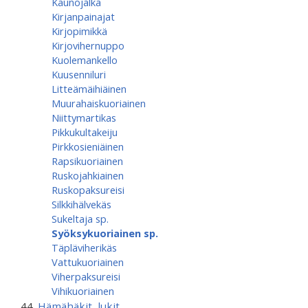
Kaunojalka
Kirjanpainajat
Kirjopimikkä
Kirjovihernuppo
Kuolemankello
Kuusenniluri
Litteämäihiäinen
Muurahaiskuoriainen
Niittymartikas
Pikkukultakeiju
Pirkkosieniäinen
Rapsikuoriainen
Ruskojahkiainen
Ruskopaksureisi
Silkkihälvekäs
Sukeltaja sp.
Syöksykuoriainen sp.
Täpläviherikäs
Vattukuoriainen
Viherpaksureisi
Vihikuoriainen
Hämähäkit, lukit