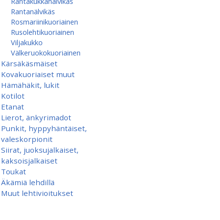
Rantakukkanälvikäs
Rantanälvikäs
Rosmariinikuoriainen
Rusolehtikuoriainen
Viljakukko
Välkeruokokuoriainen
Kärsäkäsmäiset
Kovakuoriaiset muut
Hämähäkit, lukit
Kotilot
Etanat
Lierot, änkyrimadot
Punkit, hyppyhäntäiset,
valeskorpionit
Siirat, juoksujalkaiset,
kaksoisjalkaiset
Toukat
Äkämiä lehdillä
Muut lehtivioitukset