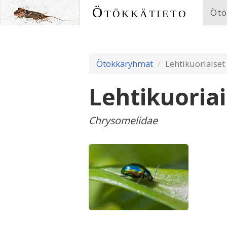
Ötökkätieto
Ötö
Ötökkäryhmät
Lehtikuoriaiset
Lehtikuoriai
Chrysomelidae