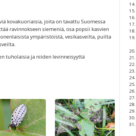
viä kovakuoriaisia, joita on tavattu Suomessa
yttää ravinnokseen siemeniä, osa popsii kasvien
monenlaisista ympäristöistä, vesikasveilta, puilta
veilta.
ien tuholaisia ja niiden levinneisyyttä