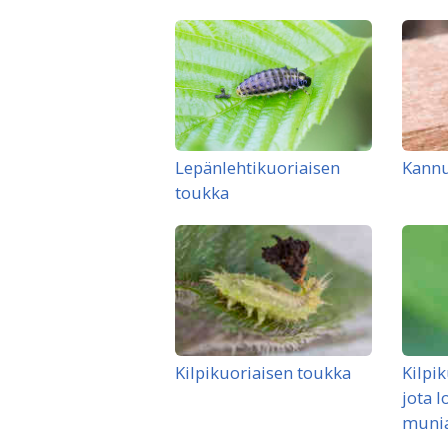
Lepänlehtikuoriaisen
Kannu
toukka
Kilpikuoriaisen toukka
Kilpik
jota l
munia