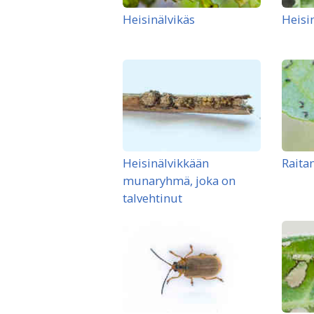
Heisinälvikäs
Heisi
Heisinälvikkään
Raita
munaryhmä, joka on
talvehtinut