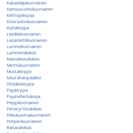
Kalvaskilpikuoriainen
Kannusruohokuoriainen
Kelttopiilopää
Koloradonkuoriainen
Kultakirppa
Leinikkikuoriainen
Lepänlehtikuoriainen
Lummekuoriainen
Lummenälvikäs
Mansikkanälvikäs
Minttukuoriainen
Mustakirppa
Muurahaispääkkö
Ohdakekirppa
Pajukirppa
Pajunviherkalvaja
Peippikuoriainen
Pietaryrttinälvikäs
Pikkukuismakuoriainen
Pimperikuoriainen
Raitanälvikäs