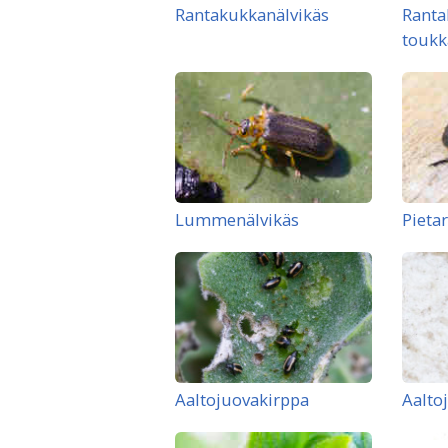
Rantakukkanälvikäs
Ranta
toukk
Lummenälvikäs
Pietar
Aaltojuovakirppa
Aalto