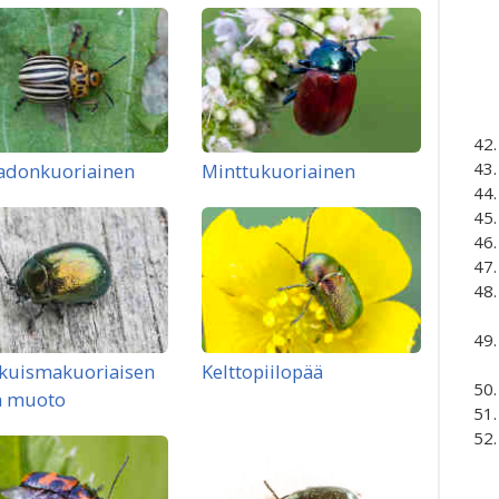
adonkuoriainen
Minttukuoriainen
kuismakuoriaisen
Kelttopiilopää
ä muoto