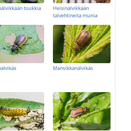
nälvikkään toukkia
Heisinälvikkään
talvehtineita munia
nälvikäs
Mansikkanälvikäs