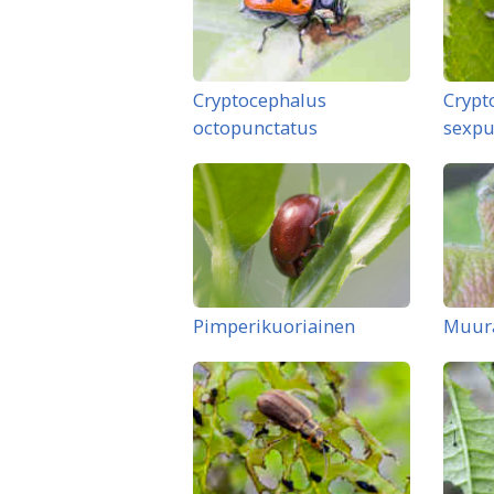
Cryptocephalus
Crypt
octopunctatus
sexpu
Pimperikuoriainen
Muur