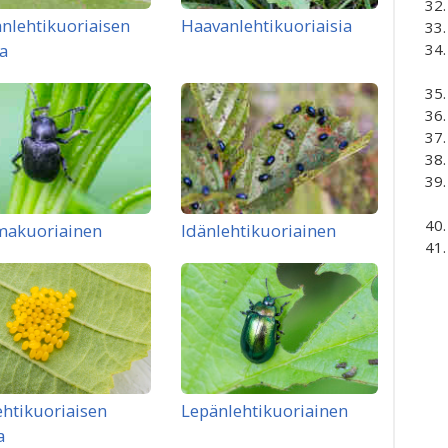
nlehtikuoriaisen
Haavanlehtikuoriaisia
a
makuoriainen
Idänlehtikuoriainen
ehtikuoriaisen
Lepänlehtikuoriainen
a