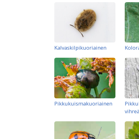
Kalvaskilpikuoriainen
Kolor
Pikkukuismakuoriainen
Pikku
vihre