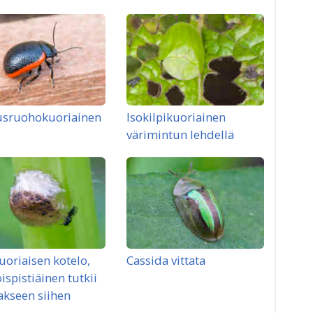
sruohokuoriainen
Isokilpikuoriainen
värimintun lehdellä
uoriaisen kotelo,
Cassida vittata
oispistiäinen tutkii
kseen siihen