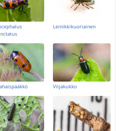
ocephalus
Leinikkikuoriainen
nctatus
ahaispääkkö
Viljakukko