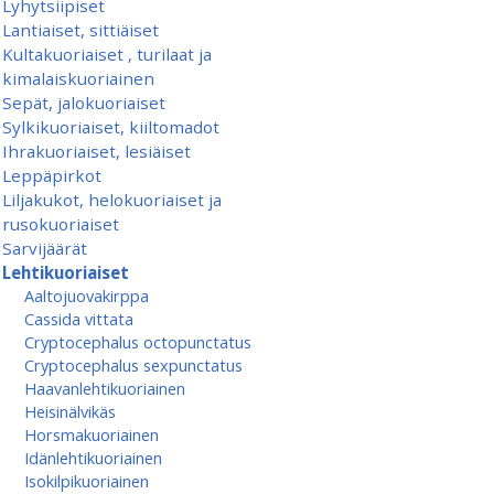
Lyhytsiipiset
Lantiaiset, sittiäiset
Kultakuoriaiset , turilaat ja
kimalaiskuoriainen
Sepät, jalokuoriaiset
Sylkikuoriaiset, kiiltomadot
Ihrakuoriaiset, lesiäiset
Leppäpirkot
Liljakukot, helokuoriaiset ja
rusokuoriaiset
Sarvijäärät
Lehtikuoriaiset
Aaltojuovakirppa
Cassida vittata
Cryptocephalus octopunctatus
Cryptocephalus sexpunctatus
Haavanlehtikuoriainen
Heisinälvikäs
Horsmakuoriainen
Idänlehtikuoriainen
Isokilpikuoriainen