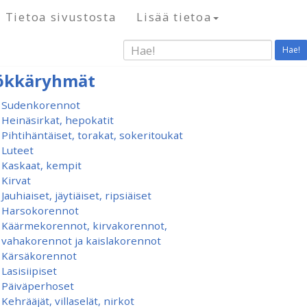
Tietoa sivustosta
Lisää tietoa
Hae!
ökkäryhmät
Sudenkorennot
Heinäsirkat, hepokatit
Pihtihäntäiset, torakat, sokeritoukat
Luteet
Kaskaat, kempit
Kirvat
Jauhiaiset, jäytiäiset, ripsiäiset
Harsokorennot
Käärmekorennot, kirvakorennot,
vahakorennot ja kaislakorennot
Kärsäkorennot
Lasisiipiset
Päiväperhoset
Kehrääjät, villaselät, nirkot