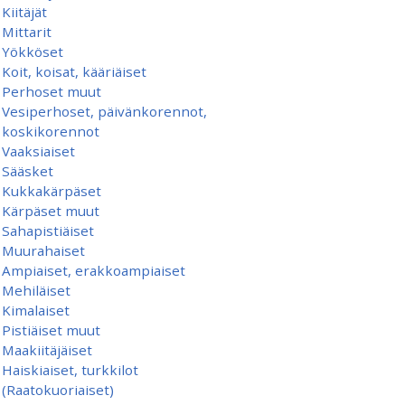
Kiitäjät
Mittarit
Yökköset
Koit, koisat, kääriäiset
Perhoset muut
Vesiperhoset, päivänkorennot,
koskikorennot
Vaaksiaiset
Sääsket
Kukkakärpäset
Kärpäset muut
Sahapistiäiset
Muurahaiset
Ampiaiset, erakkoampiaiset
Mehiläiset
Kimalaiset
Pistiäiset muut
Maakiitäjäiset
Haiskiaiset, turkkilot
(Raatokuoriaiset)