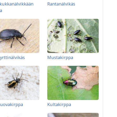
kukkanälvikkään
Rantanälvikäs
a
yrttinälvikäs
Mustakirppa
juovakirppa
Kultakirppa