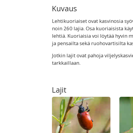
Kuvaus
Lehtikuoriaiset ovat kasvinosia syö
noin 260 lajia. Osa kuoriaisista kä
lehtiä. Kuoriaisia voi löytää hyvin 
ja pensailta sekä ruohovartisilta kas
Jotkin lajit ovat pahoja viljelyskasv
tarkkaillaan.
Lajit