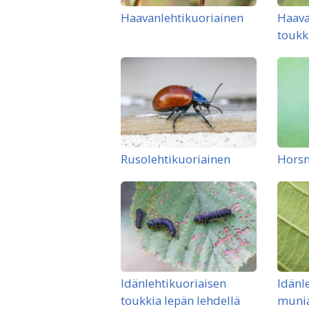
Haavanlehtikuoriainen
Haava
toukk
Rusolehtikuoriainen
Hors
Idänlehtikuoriaisen
Idänl
toukkia lepän lehdellä
muni