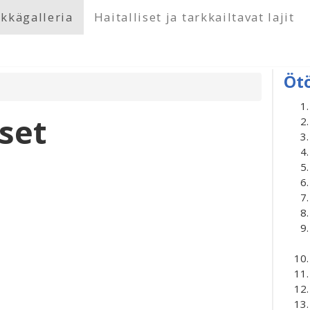
kkägalleria
Haitalliset ja tarkkailtavat lajit
Öt
set