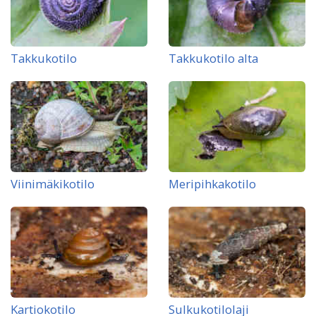
Takkukotilo
Takkukotilo alta
Viinimäkikotilo
Meripihkakotilo
Kartiokotilo
Sulkukotilolaji