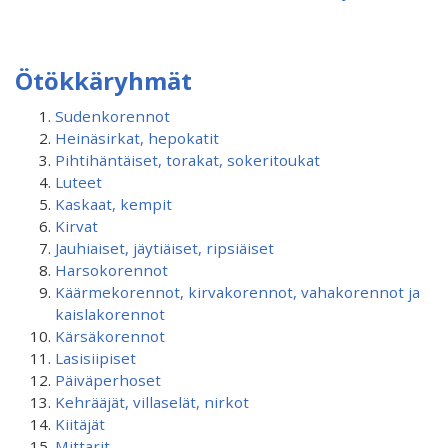
Ötökkäryhmät
Sudenkorennot
Heinäsirkat, hepokatit
Pihtihäntäiset, torakat, sokeritoukat
Luteet
Kaskaat, kempit
Kirvat
Jauhiaiset, jäytiäiset, ripsiäiset
Harsokorennot
Käärmekorennot, kirvakorennot, vahakorennot ja
kaislakorennot
Kärsäkorennot
Lasisiipiset
Päiväperhoset
Kehrääjät, villaselät, nirkot
Kiitäjät
Mittarit