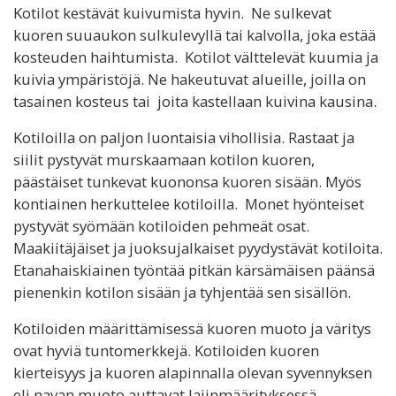
Kotilot kestävät kuivumista hyvin. Ne sulkevat
kuoren suuaukon sulkulevyllä tai kalvolla, joka estää
kosteuden haihtumista. Kotilot välttelevät kuumia ja
kuivia ympäristöjä. Ne hakeutuvat alueille, joilla on
tasainen kosteus tai joita kastellaan kuivina kausina.
Kotiloilla on paljon luontaisia vihollisia. Rastaat ja
siilit pystyvät murskaamaan kotilon kuoren,
päästäiset tunkevat kuononsa kuoren sisään. Myös
kontiainen herkuttelee kotiloilla. Monet hyönteiset
pystyvät syömään kotiloiden pehmeät osat.
Maakiitäjäiset ja juoksujalkaiset pyydystävät kotiloita.
Etanahaiskiainen työntää pitkän kärsämäisen päänsä
pienenkin kotilon sisään ja tyhjentää sen sisällön.
Kotiloiden määrittämisessä kuoren muoto ja väritys
ovat hyviä tuntomerkkejä. Kotiloiden kuoren
kierteisyys ja kuoren alapinnalla olevan syvennyksen
eli navan muoto auttavat lajinmäärityksessä.