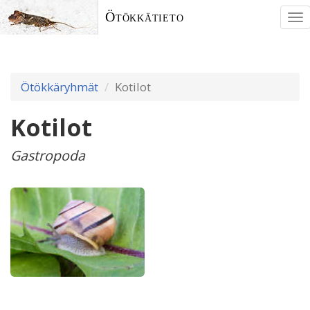
Ötökkätieto
To
nav
Ötökkäryhmät
Kotilot
Kotilot
Gastropoda