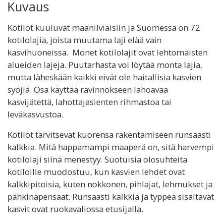
Kuvaus
Kotilot kuuluvat maanilviäisiin ja Suomessa on 72
kotilolajia, joista muutama laji elää vain
kasvihuoneissa. Monet kotilolajit ovat lehtomaisten
alueiden lajeja. Puutarhasta voi löytää monta lajia,
mutta läheskään kaikki eivät ole haitallisia kasvien
syöjiä. Osa käyttää ravinnokseen lahoavaa
kasvijätettä, lahottajasienten rihmastoa tai
leväkasvustoa.
Kotilot tarvitsevat kuorensa rakentamiseen runsaasti
kalkkia. Mitä happamampi maaperä on, sitä harvempi
kotilolaji siinä menestyy. Suotuisia olosuhteita
kotiloille muodostuu, kun kasvien lehdet ovat
kalkkipitoisia, kuten nokkonen, pihlajat, lehmukset ja
pähkinäpensaat. Runsaasti kalkkia ja typpeä sisältävät
kasvit ovat ruokavaliossa etusijalla.