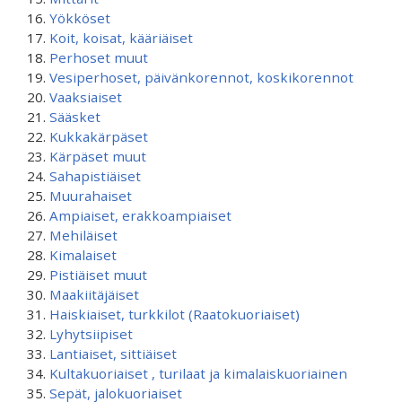
Yökköset
Koit, koisat, kääriäiset
Perhoset muut
Vesiperhoset, päivänkorennot, koskikorennot
Vaaksiaiset
Sääsket
Kukkakärpäset
Kärpäset muut
Sahapistiäiset
Muurahaiset
Ampiaiset, erakkoampiaiset
Mehiläiset
Kimalaiset
Pistiäiset muut
Maakiitäjäiset
Haiskiaiset, turkkilot (Raatokuoriaiset)
Lyhytsiipiset
Lantiaiset, sittiäiset
Kultakuoriaiset , turilaat ja kimalaiskuoriainen
Sepät, jalokuoriaiset