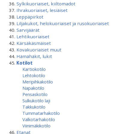
Sylkikuoriaiset, kiiltomadot
Ihrakuoriaiset, lesiäiset
Leppäpirkot
Liljakukot, helokuoriaiset ja rusokuoriaiset
Sarvijäärät
Lehtikuoriaiset
Kärsäkäsmäiset
Kovakuoriaiset muut
Hämähäkit, lukit
Kotilot
Kartiokotilo
Lehtokotilo
Meripihkakotilo
Napakotilo
Pensaskotilo
Sulkukotilo laji
Takkukotilo
Tummatarhakotilo
Valkotarhakotilo
Viinimäkikotilo
Etanat