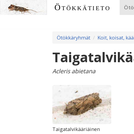
Ötökkätieto
Ötö
Ötökkäryhmät
Koit, koisat, kää
Taigatalvikä
Acleris abietana
Taigatalvikääriäinen