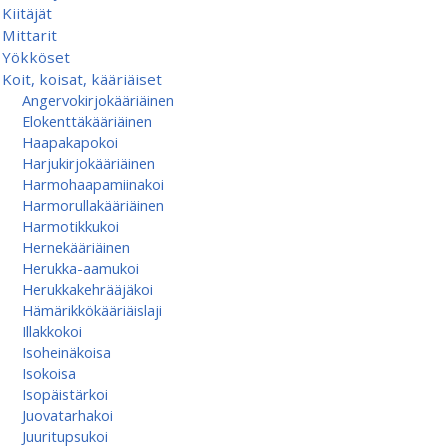
Kiitäjät
Mittarit
Yökköset
Koit, koisat, kääriäiset
Angervokirjokääriäinen
Elokenttäkääriäinen
Haapakapokoi
Harjukirjokääriäinen
Harmohaapamiinakoi
Harmorullakääriäinen
Harmotikkukoi
Hernekääriäinen
Herukka-aamukoi
Herukkakehrääjäkoi
Hämärikkökääriäislaji
Illakkokoi
Isoheinäkoisa
Isokoisa
Isopäistärkoi
Juovatarhakoi
Juuritupsukoi