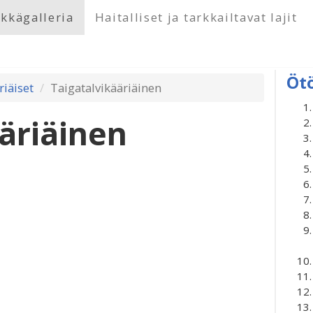
kkägalleria
Haitalliset ja tarkkailtavat lajit
Öt
riäiset
Taigatalvikääriäinen
äriäinen