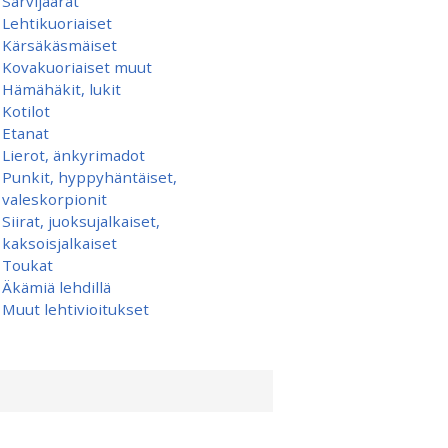
Sarvijäärät
Lehtikuoriaiset
Kärsäkäsmäiset
Kovakuoriaiset muut
Hämähäkit, lukit
Kotilot
Etanat
Lierot, änkyrimadot
Punkit, hyppyhäntäiset,
valeskorpionit
Siirat, juoksujalkaiset,
kaksoisjalkaiset
Toukat
Äkämiä lehdillä
Muut lehtivioitukset