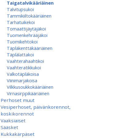
Taigatalvikääriäinen
Talvitupsukoi
Tammikiiltokääriäinen
Tarhatuikekoi
Tomaattijäytäjäkoi
Tuomenkehrääjäkoi
Tuomikehtokoi
Täpläkenttäkääriäinen
Täplälattakoi
Vaahterahaahtikoi
Vaahteratikkukoi
Valkotäpläkoisa
Viinimarjakoisa
Vilkkusoukkokääriäinen
Virnasirppikääriäinen
Perhoset muut
Vesiperhoset, päivänkorennot,
koskikorennot
Vaaksiaiset
Sääsket
Kukkakärpäset