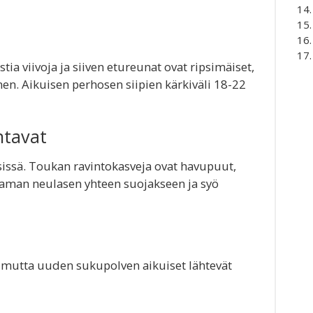
ia viivoja ja siiven etureunat ovat ripsimäiset,
en. Aikuisen perhosen siipien kärkiväli 18-22
ntavat
sissä. Toukan ravintokasveja ovat havupuut,
aman neulasen yhteen suojakseen ja syö
 mutta uuden sukupolven aikuiset lähtevät