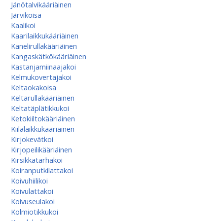
Jänötalvikääriäinen
Järvikoisa
Kaalikoi
Kaarilaikkukääriäinen
Kanelirullakääriäinen
Kangaskätkökääriäinen
Kastanjamiinaajakoi
Kelmukovertajakoi
Keltaokakoisa
Keltarullakääriäinen
Keltatäplätikkukoi
Ketokiiltokääriäinen
Kiilalaikkukääriäinen
Kirjokevätkoi
Kirjopeilikääriäinen
Kirsikkatarhakoi
Koiranputkilattakoi
Koivuhiilikoi
Koivulattakoi
Koivuseulakoi
Kolmiotikkukoi