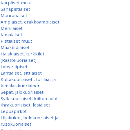
Kärpäset muut
Sahapistiäiset
Muurahaiset
Ampiaiset, erakkoampiaiset
Mehiläiset
Kimalaiset
Pistiäiset muut
Maakiitäjäiset
Haiskiaiset, turkkilot
(Raatokuoriaiset)
Lyhytsiipiset
Lantiaiset, sittiäiset
Kultakuoriaiset , turilaat ja
kimalaiskuoriainen
Sepät, jalokuoriaiset
Sylkikuoriaiset, kiiltomadot
Ihrakuoriaiset, lesiäiset
Leppäpirkot
Liljakukot, helokuoriaiset ja
rusokuoriaiset