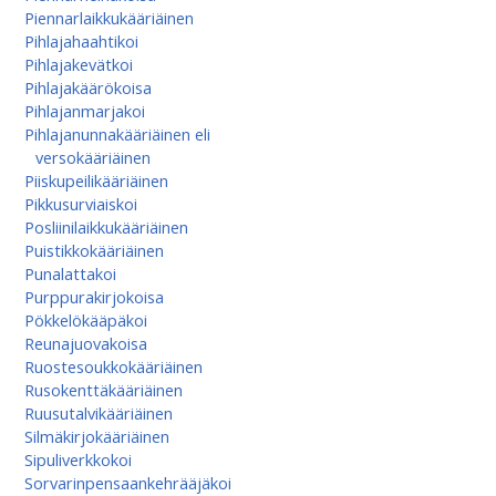
Piennarlaikkukääriäinen
Pihlajahaahtikoi
Pihlajakevätkoi
Pihlajakäärökoisa
Pihlajanmarjakoi
Pihlajanunnakääriäinen eli
versokääriäinen
Piiskupeilikääriäinen
Pikkusurviaiskoi
Posliinilaikkukääriäinen
Puistikkokääriäinen
Punalattakoi
Purppurakirjokoisa
Pökkelökääpäkoi
Reunajuovakoisa
Ruostesoukkokääriäinen
Rusokenttäkääriäinen
Ruusutalvikääriäinen
Silmäkirjokääriäinen
Sipuliverkkokoi
Sorvarinpensaankehrääjäkoi