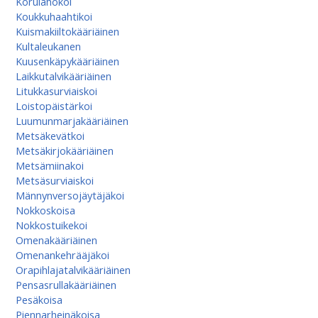
Korulahokoi
Koukkuhaahtikoi
Kuismakiiltokääriäinen
Kultaleukanen
Kuusenkäpykääriäinen
Laikkutalvikääriäinen
Litukkasurviaiskoi
Loistopäistärkoi
Luumunmarjakääriäinen
Metsäkevätkoi
Metsäkirjokääriäinen
Metsämiinakoi
Metsäsurviaiskoi
Männynversojäytäjäkoi
Nokkoskoisa
Nokkostuikekoi
Omenakääriäinen
Omenan­kehrääjä­koi
Orapihlajatalvikääriäinen
Pensasrullakääriäinen
Pesäkoisa
Piennarheinäkoisa