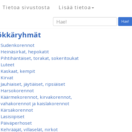
Tietoa sivustosta
Lisää tietoa
Hae!
ökkäryhmät
Sudenkorennot
Heinäsirkat, hepokatit
Pihtihäntäiset, torakat, sokeritoukat
Luteet
Kaskaat, kempit
Kirvat
Jauhiaiset, jäytiäiset, ripsiäiset
Harsokorennot
Käärmekorennot, kirvakorennot,
vahakorennot ja kaislakorennot
Kärsäkorennot
Lasisiipiset
Päiväperhoset
Kehrääjät, villaselät, nirkot