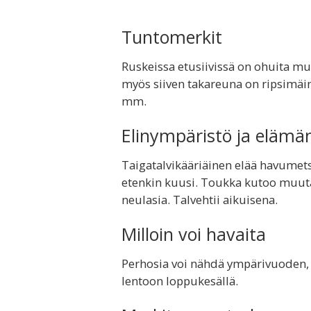
Tuntomerkit
Ruskeissa etusiivissä on ohuita must
myös siiven takareuna on ripsimäin
mm.
Elinympäristö ja elämä
Taigatalvikääriäinen elää havumet
etenkin kuusi. Toukka kutoo muut
neulasia. Talvehtii aikuisena.
Milloin voi havaita
Perhosia voi nähdä ympärivuoden,
lentoon loppukesällä.