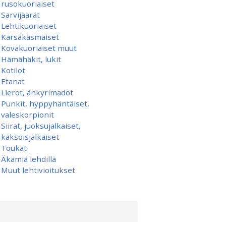
rusokuoriaiset
Sarvijäärät
Lehtikuoriaiset
Kärsäkäsmäiset
Kovakuoriaiset muut
Hämähäkit, lukit
Kotilot
Etanat
Lierot, änkyrimadot
Punkit, hyppyhäntäiset,
valeskorpionit
Siirat, juoksujalkaiset,
kaksoisjalkaiset
Toukat
Äkämiä lehdillä
Muut lehtivioitukset