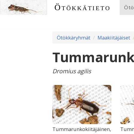
Ötökkätieto
Ötö
Ötökkäryhmät
Maakiitäjäiset
Tummarunko
Dromius agilis
Tummarunkokiitäjäinen,
Tumma