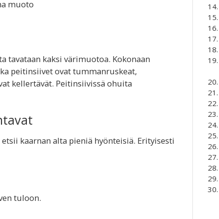
a muoto
osta tavataan kaksi värimuotoa. Kokonaan
a peitinsiivet ovat tummanruskeat,
t kellertävät. Peitinsiivissä ohuita
ntavat
etsii kaarnan alta pieniä hyönteisiä. Erityisesti
lven tuloon.