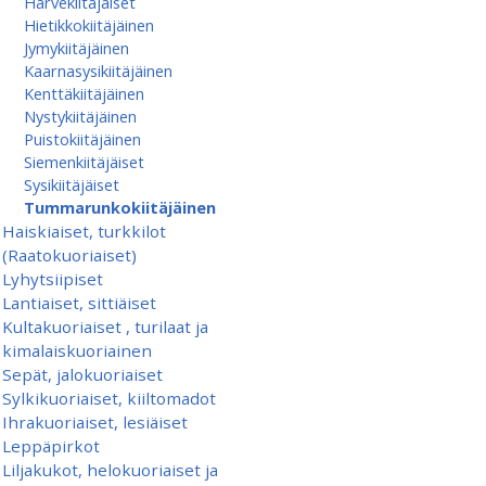
Harvekiitäjäiset
Hietikkokiitäjäinen
Jymykiitäjäinen
Kaarnasysikiitäjäinen
Kenttäkiitäjäinen
Nystykiitäjäinen
Puistokiitäjäinen
Siemenkiitäjäiset
Sysikiitäjäiset
Tummarunkokiitäjäinen
Haiskiaiset, turkkilot
(Raatokuoriaiset)
Lyhytsiipiset
Lantiaiset, sittiäiset
Kultakuoriaiset , turilaat ja
kimalaiskuoriainen
Sepät, jalokuoriaiset
Sylkikuoriaiset, kiiltomadot
Ihrakuoriaiset, lesiäiset
Leppäpirkot
Liljakukot, helokuoriaiset ja