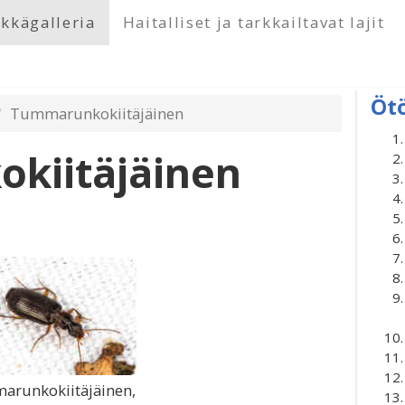
kkägalleria
Haitalliset ja tarkkailtavat lajit
Öt
Tummarunkokiitäjäinen
kiitäjäinen
runkokiitäjäinen,