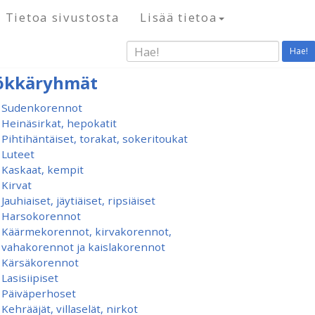
Tietoa sivustosta
Lisää tietoa
Hae!
ökkäryhmät
Sudenkorennot
Heinäsirkat, hepokatit
Pihtihäntäiset, torakat, sokeritoukat
Luteet
Kaskaat, kempit
Kirvat
Jauhiaiset, jäytiäiset, ripsiäiset
Harsokorennot
Käärmekorennot, kirvakorennot,
vahakorennot ja kaislakorennot
Kärsäkorennot
Lasisiipiset
Päiväperhoset
Kehrääjät, villaselät, nirkot