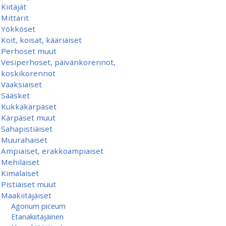
Kiitäjät
Mittarit
Yökköset
Koit, koisat, kääriäiset
Perhoset muut
Vesiperhoset, päivänkorennot,
koskikorennot
Vaaksiaiset
Sääsket
Kukkakärpäset
Kärpäset muut
Sahapistiäiset
Muurahaiset
Ampiaiset, erakkoampiaiset
Mehiläiset
Kimalaiset
Pistiäiset muut
Maakiitäjäiset
Agonum piceum
Etanakiitäjäinen