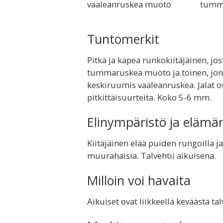
vaaleanruskea muoto
tumm
Tuntomerkit
Pitkä ja kapea runkokiitäjäinen, j
tummaruskea muoto ja toinen, jonk
keskiruumis vaaleanruskea. Jalat ova
pitkittäisuurteita. Koko 5-6 mm.
Elinympäristö ja elämä
Kiitäjäinen elää puiden rungoilla ja 
muurahaisia. Talvehtii aikuisena.
Milloin voi havaita
Aikuiset ovat liikkeellä keväästä ta