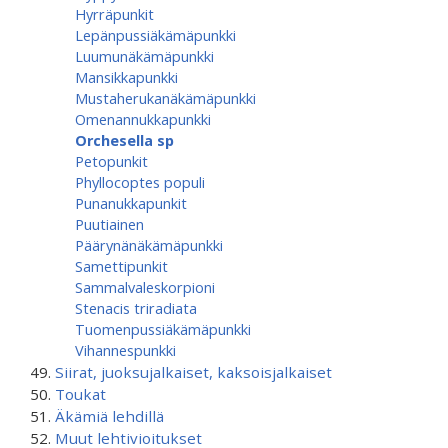
Hyrräpunkit
Lepänpussiäkämäpunkki
Luumunäkämäpunkki
Mansikkapunkki
Mustaherukanäkämäpunkki
Omenannukkapunkki
Orchesella sp
Petopunkit
Phyllocoptes populi
Punanukkapunkit
Puutiainen
Päärynänäkämäpunkki
Samettipunkit
Sammalvaleskorpioni
Stenacis triradiata
Tuomenpussiäkämä­punkki
Vihannespunkki
Siirat, juoksujalkaiset, kaksoisjalkaiset
Toukat
Äkämiä lehdillä
Muut lehtivioitukset