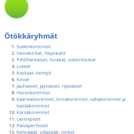
Ötökkäryhmät
Sudenkorennot
Heinäsirkat, hepokatit
Pihtihäntäiset, torakat, sokeritoukat
Luteet
Kaskaat, kempit
Kirvat
Jauhiaiset, jäytiäiset, ripsiäiset
Harsokorennot
Käärmekorennot, kirvakorennot, vahakorennot ja
kaislakorennot
Kärsäkorennot
Lasisiipiset
Päiväperhoset
Kehrääjät, villaselät, nirkot