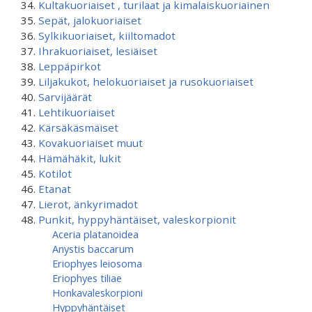
Kultakuoriaiset , turilaat ja kimalaiskuoriainen
Sepät, jalokuoriaiset
Sylkikuoriaiset, kiiltomadot
Ihrakuoriaiset, lesiäiset
Leppäpirkot
Liljakukot, helokuoriaiset ja rusokuoriaiset
Sarvijäärät
Lehtikuoriaiset
Kärsäkäsmäiset
Kovakuoriaiset muut
Hämähäkit, lukit
Kotilot
Etanat
Lierot, änkyrimadot
Punkit, hyppyhäntäiset, valeskorpionit
Aceria platanoidea
Anystis baccarum
Eriophyes leiosoma
Eriophyes tiliae
Honkavaleskorpioni
Hyppyhäntäiset