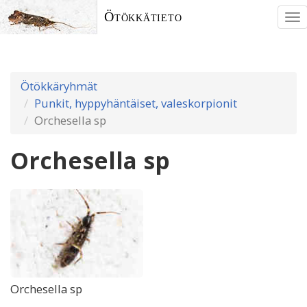
Ötökkätieto
To
nav
Ötökkäryhmät
Punkit, hyppyhäntäiset, valeskorpionit
Orchesella sp
Orchesella sp
Orchesella sp