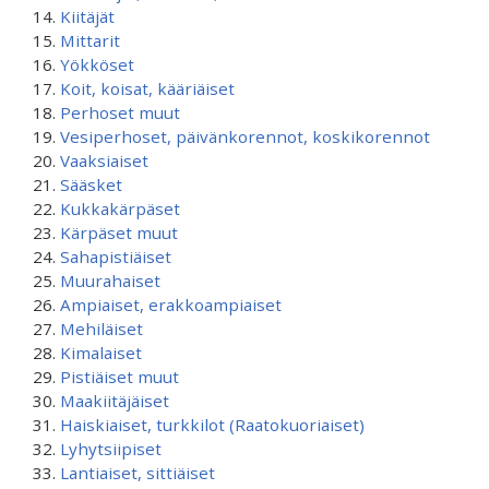
Kiitäjät
Mittarit
Yökköset
Koit, koisat, kääriäiset
Perhoset muut
Vesiperhoset, päivänkorennot, koskikorennot
Vaaksiaiset
Sääsket
Kukkakärpäset
Kärpäset muut
Sahapistiäiset
Muurahaiset
Ampiaiset, erakkoampiaiset
Mehiläiset
Kimalaiset
Pistiäiset muut
Maakiitäjäiset
Haiskiaiset, turkkilot (Raatokuoriaiset)
Lyhytsiipiset
Lantiaiset, sittiäiset