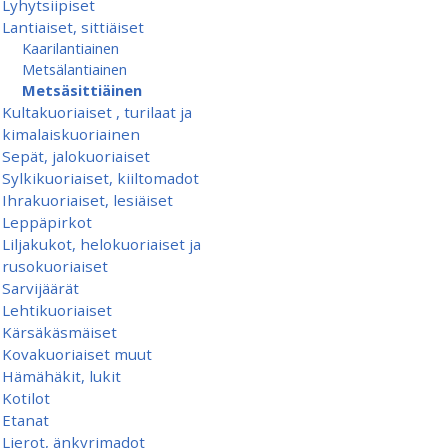
Lyhytsiipiset
Lantiaiset, sittiäiset
Kaarilantiainen
Metsälantiainen
Metsäsittiäinen
Kultakuoriaiset , turilaat ja
kimalaiskuoriainen
Sepät, jalokuoriaiset
Sylkikuoriaiset, kiiltomadot
Ihrakuoriaiset, lesiäiset
Leppäpirkot
Liljakukot, helokuoriaiset ja
rusokuoriaiset
Sarvijäärät
Lehtikuoriaiset
Kärsäkäsmäiset
Kovakuoriaiset muut
Hämähäkit, lukit
Kotilot
Etanat
Lierot, änkyrimadot