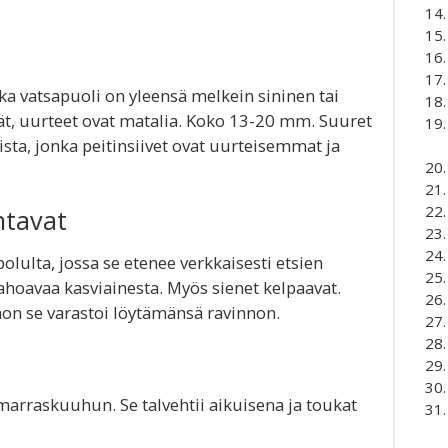
ka vatsapuoli on yleensä melkein sininen tai
ileät, uurteet ovat matalia. Koko 13-20 mm. Suuret
ista, jonka peitinsiivet ovat uurteisemmat ja
ntavat
lulta, jossa se etenee verkkaisesti etsien
lahoavaa kasviainesta. Myös sienet kelpaavat.
hon se varastoi löytämänsä ravinnon.
marraskuuhun. Se talvehtii aikuisena ja toukat