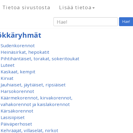
Tietoa sivustosta
Lisää tietoa
Hae!
ökkäryhmät
Sudenkorennot
Heinäsirkat, hepokatit
Pihtihäntäiset, torakat, sokeritoukat
Luteet
Kaskaat, kempit
Kirvat
Jauhiaiset, jäytiäiset, ripsiäiset
Harsokorennot
Käärmekorennot, kirvakorennot,
vahakorennot ja kaislakorennot
Kärsäkorennot
Lasisiipiset
Päiväperhoset
Kehrääjät, villaselät, nirkot