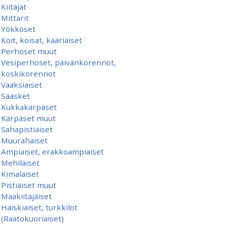
Kiitäjät
Mittarit
Yökköset
Koit, koisat, kääriäiset
Perhoset muut
Vesiperhoset, päivänkorennot,
koskikorennot
Vaaksiaiset
Sääsket
Kukkakärpäset
Kärpäset muut
Sahapistiäiset
Muurahaiset
Ampiaiset, erakkoampiaiset
Mehiläiset
Kimalaiset
Pistiäiset muut
Maakiitäjäiset
Haiskiaiset, turkkilot
(Raatokuoriaiset)