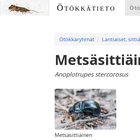
Ötökkätieto
Ötö
Ötökkäryhmät
Lantiaiset, sitti
Metsäsittiä
Anoplotrupes stercorosus
Metsäsittiäinen