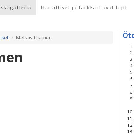
kkägalleria
Haitalliset ja tarkkailtavat lajit
Öt
äiset
Metsäsittiäinen
inen