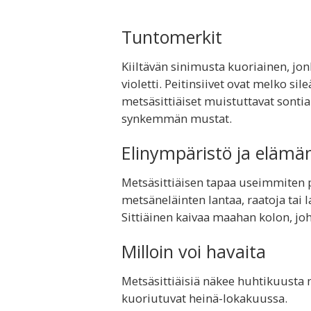
Tuntomerkit
Kiiltävän sinimusta kuoriainen, jon
violetti. Peitinsiivet ovat melko s
metsäsittiäiset muistuttavat sontia
synkemmän mustat.
Elinympäristö ja elämä
Metsäsittiäisen tapaa useimmiten po
metsäneläinten lantaa, raatoja tai 
Sittiäinen kaivaa maahan kolon, jo
Milloin voi havaita
Metsäsittiäisiä näkee huhtikuusta 
kuoriutuvat heinä-lokakuussa.