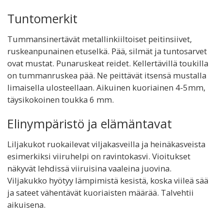
Tuntomerkit
Tummansinertävät metallinkiiltoiset peitinsiivet,
ruskeanpunainen etuselkä. Pää, silmät ja tuntosarvet
ovat mustat. Punaruskeat reidet. Kellertävillä toukilla
on tummanruskea pää. Ne peittävät itsensä mustalla
limaisella ulosteellaan. Aikuinen kuoriainen 4-5mm,
täysikokoinen toukka 6 mm.
Elinympäristö ja elämäntavat
Liljakukot ruokailevat viljakasveilla ja heinäkasveista
esimerkiksi viiruhelpi on ravintokasvi. Vioitukset
näkyvät lehdissä viiruisina vaaleina juovina.
Viljakukko hyötyy lämpimistä kesistä, koska viileä sää
ja sateet vähentävät kuoriaisten määrää. Talvehtii
aikuisena.