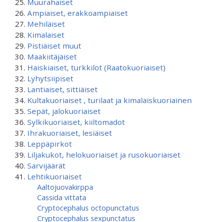
Muurahaiset
Ampiaiset, erakkoampiaiset
Mehiläiset
Kimalaiset
Pistiäiset muut
Maakiitäjäiset
Haiskiaiset, turkkilot (Raatokuoriaiset)
Lyhytsiipiset
Lantiaiset, sittiäiset
Kultakuoriaiset , turilaat ja kimalaiskuoriainen
Sepät, jalokuoriaiset
Sylkikuoriaiset, kiiltomadot
Ihrakuoriaiset, lesiäiset
Leppäpirkot
Liljakukot, helokuoriaiset ja rusokuoriaiset
Sarvijäärät
Lehtikuoriaiset
Aaltojuovakirppa
Cassida vittata
Cryptocephalus octopunctatus
Cryptocephalus sexpunctatus