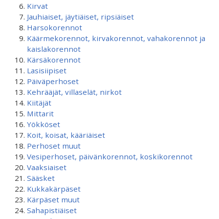
Kirvat
Jauhiaiset, jäytiäiset, ripsiäiset
Harsokorennot
Käärmekorennot, kirvakorennot, vahakorennot ja
kaislakorennot
Kärsäkorennot
Lasisiipiset
Päiväperhoset
Kehrääjät, villaselät, nirkot
Kiitäjät
Mittarit
Yökköset
Koit, koisat, kääriäiset
Perhoset muut
Vesiperhoset, päivänkorennot, koskikorennot
Vaaksiaiset
Sääsket
Kukkakärpäset
Kärpäset muut
Sahapistiäiset