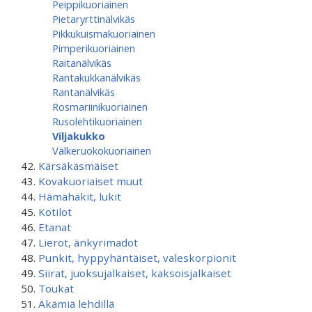
Peippikuoriainen
Pietaryrttinälvikäs
Pikkukuismakuoriainen
Pimperikuoriainen
Raitanälvikäs
Rantakukkanälvikäs
Rantanälvikäs
Rosmariinikuoriainen
Rusolehtikuoriainen
Viljakukko
Välkeruokokuoriainen
Kärsäkäsmäiset
Kovakuoriaiset muut
Hämähäkit, lukit
Kotilot
Etanat
Lierot, änkyrimadot
Punkit, hyppyhäntäiset, valeskorpionit
Siirat, juoksujalkaiset, kaksoisjalkaiset
Toukat
Äkämiä lehdillä