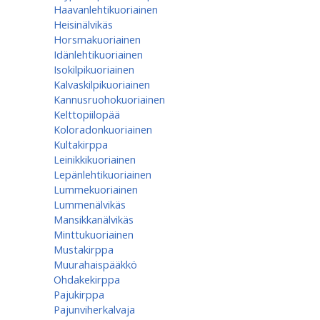
Haavanlehtikuoriainen
Heisinälvikäs
Horsmakuoriainen
Idänlehtikuoriainen
Isokilpikuoriainen
Kalvaskilpikuoriainen
Kannusruohokuoriainen
Kelttopiilopää
Koloradonkuoriainen
Kultakirppa
Leinikkikuoriainen
Lepänlehtikuoriainen
Lummekuoriainen
Lummenälvikäs
Mansikkanälvikäs
Minttukuoriainen
Mustakirppa
Muurahaispääkkö
Ohdakekirppa
Pajukirppa
Pajunviherkalvaja