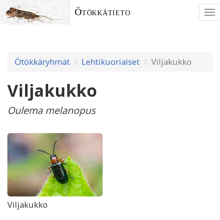
Ötökkätieto
To
nav
Ötökkäryhmät
Lehtikuoriaiset
Viljakukko
Viljakukko
Oulema melanopus
Viljakukko