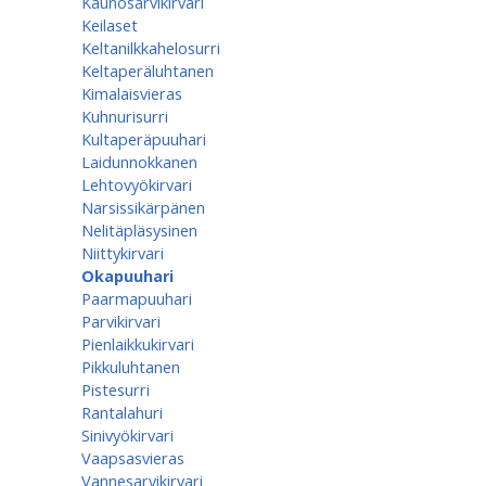
Kaunosarvikirvari
Keilaset
Keltanilkkahelosurri
Keltaperäluhtanen
Kimalaisvieras
Kuhnurisurri
Kultaperäpuuhari
Laidunnokkanen
Lehtovyökirvari
Narsissikärpänen
Nelitäpläsysinen
Niittykirvari
Okapuuhari
Paarmapuuhari
Parvikirvari
Pienlaikkukirvari
Pikkuluhtanen
Pistesurri
Rantalahuri
Sinivyökirvari
Vaapsasvieras
Vannesarvikirvari