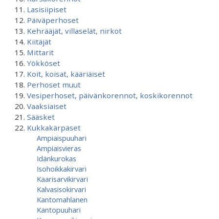
Lasisiipiset
Päiväperhoset
Kehrääjät, villaselät, nirkot
Kiitäjät
Mittarit
Yökköset
Koit, koisat, kääriäiset
Perhoset muut
Vesiperhoset, päivänkorennot, koskikorennot
Vaaksiaiset
Sääsket
Kukkakärpäset
Ampiaispuuhari
Ampiaisvieras
Idänkurokas
Isohoikkakirvari
Kaarisarvikirvari
Kalvasisokirvari
Kantomahlanen
Kantopuuhari