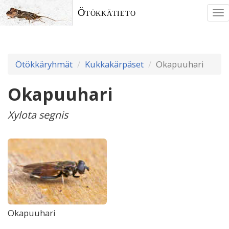
Ötökkätieto
To
nav
Ötökkäryhmät
Kukkakärpäset
Okapuuhari
Okapuuhari
Xylota segnis
Okapuuhari