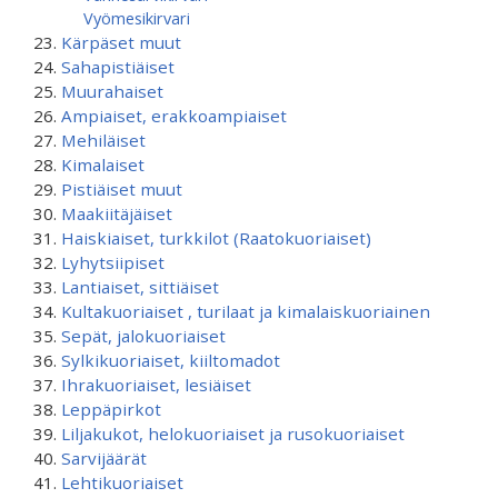
Vyömesikirvari
Kärpäset muut
Sahapistiäiset
Muurahaiset
Ampiaiset, erakkoampiaiset
Mehiläiset
Kimalaiset
Pistiäiset muut
Maakiitäjäiset
Haiskiaiset, turkkilot (Raatokuoriaiset)
Lyhytsiipiset
Lantiaiset, sittiäiset
Kultakuoriaiset , turilaat ja kimalaiskuoriainen
Sepät, jalokuoriaiset
Sylkikuoriaiset, kiiltomadot
Ihrakuoriaiset, lesiäiset
Leppäpirkot
Liljakukot, helokuoriaiset ja rusokuoriaiset
Sarvijäärät
Lehtikuoriaiset