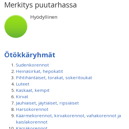
Merkitys puutarhassa
Hyödyllinen
Ötökkäryhmät
Sudenkorennot
Heinäsirkat, hepokatit
Pihtihäntäiset, torakat, sokeritoukat
Luteet
Kaskaat, kempit
Kirvat
Jauhiaiset, jäytiäiset, ripsiäiset
Harsokorennot
Käärmekorennot, kirvakorennot, vahakorennot ja
kaislakorennot
Kärsäkorennot