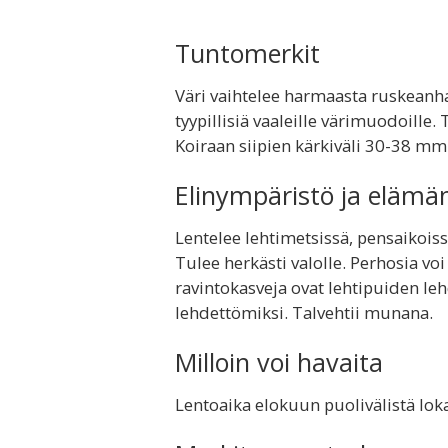
Tuntomerkit
Väri vaihtelee harmaasta ruskean
tyypillisiä vaaleille värimuodoille.
Koiraan siipien kärkiväli 30-38 mm
Elinympäristö ja elämä
Lentelee lehtimetsissä, pensaikois
Tulee herkästi valolle. Perhosia v
ravintokasveja ovat lehtipuiden leh
lehdettömiksi. Talvehtii munana.
Milloin voi havaita
Lentoaika elokuun puolivälistä lo