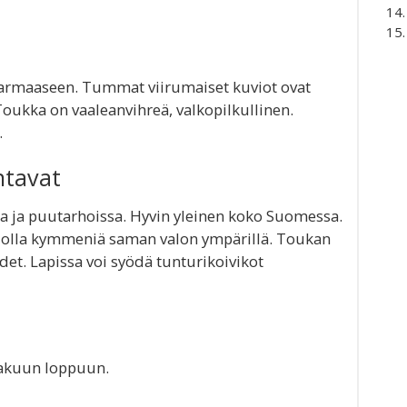
harmaaseen. Tummat viirumaiset kuviot ovat
 Toukka on vaaleanvihreä, valkopilkullinen.
.
ntavat
sa ja puutarhoissa. Hyvin yleinen koko Suomessa.
oi olla kymmeniä saman valon ympärillä. Toukan
det. Lapissa voi syödä tunturikoivikot
kakuun loppuun.