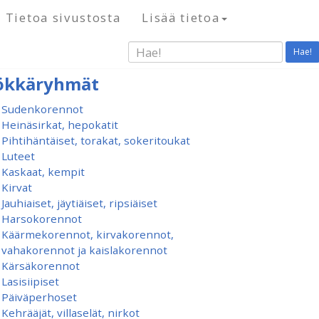
Tietoa sivustosta
Lisää tietoa
Hae!
ökkäryhmät
Sudenkorennot
Heinäsirkat, hepokatit
Pihtihäntäiset, torakat, sokeritoukat
Luteet
Kaskaat, kempit
Kirvat
Jauhiaiset, jäytiäiset, ripsiäiset
Harsokorennot
Käärmekorennot, kirvakorennot,
vahakorennot ja kaislakorennot
Kärsäkorennot
Lasisiipiset
Päiväperhoset
Kehrääjät, villaselät, nirkot