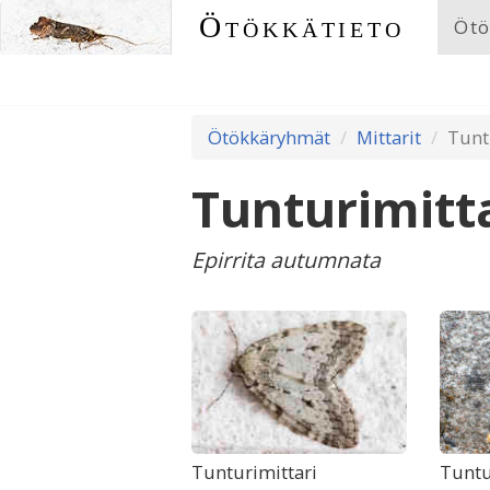
Ötökkätieto
Ötö
Ötökkäryhmät
Mittarit
Tunt
Tunturimitt
Epirrita autumnata
Tunturimittari
Tuntu