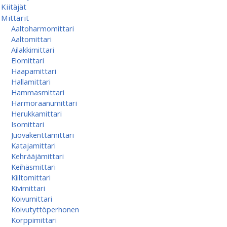
Kiitäjät
Mittarit
Aaltoharmomittari
Aaltomittari
Ailakkimittari
Elomittari
Haapamittari
Hallamittari
Hammasmittari
Harmoraanumittari
Herukkamittari
Isomittari
Juovakenttämittari
Katajamittari
Kehrääjämittari
Keihäsmittari
Kiiltomittari
Kivimittari
Koivumittari
Koivutyttöperhonen
Korppimittari