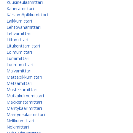
Kuusineulasmittari
Käherämittari
Kärsämöpikkumittari
Laikkumittari
Lehtovähämittari
Lehvämittari
Liitumittari
Litukenttämittari
Loimumittari
Lumimittari
Luumumittari
Malvamittari
Mattapikkumittari
Metsämittari
Mustikkamittari
Mutkakulmumittari
Mäkikenttämittari
Mäntykaarimittari
Mäntyneulasmittari
Nelikuumittari
Nokimittari