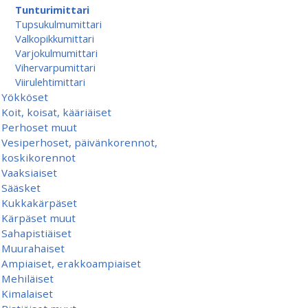
Tunturimittari
Tupsukulmumittari
Valkopikkumittari
Varjokulmumittari
Vihervarpumittari
Viirulehtimittari
Yökköset
Koit, koisat, kääriäiset
Perhoset muut
Vesiperhoset, päivänkorennot,
koskikorennot
Vaaksiaiset
Sääsket
Kukkakärpäset
Kärpäset muut
Sahapistiäiset
Muurahaiset
Ampiaiset, erakkoampiaiset
Mehiläiset
Kimalaiset