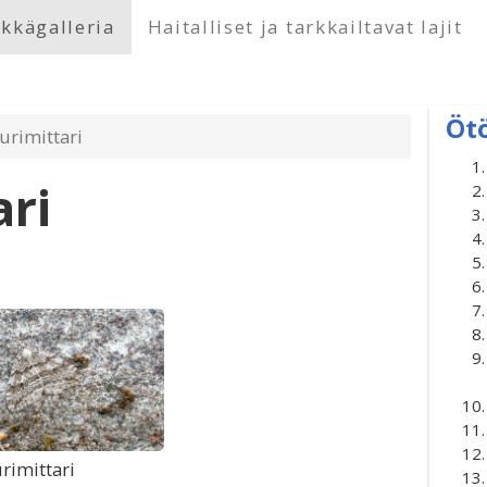
kkägalleria
Haitalliset ja tarkkailtavat lajit
Öt
urimittari
ari
rimittari