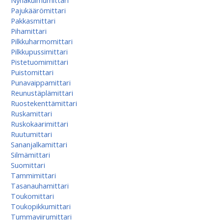
Nyhäkulmumittari
Pajukäärömittari
Pakkasmittari
Pihamittari
Pilkkuharmomittari
Pilkkupussimittari
Pistetuomimittari
Puistomittari
Punavaippamittari
Reunustäplämittari
Ruostekenttämittari
Ruskamittari
Ruskokaarimittari
Ruutumittari
Sananjalkamittari
Silmämittari
Suomittari
Tammimittari
Tasanauhamittari
Toukomittari
Toukopikkumittari
Tummaviirumittari