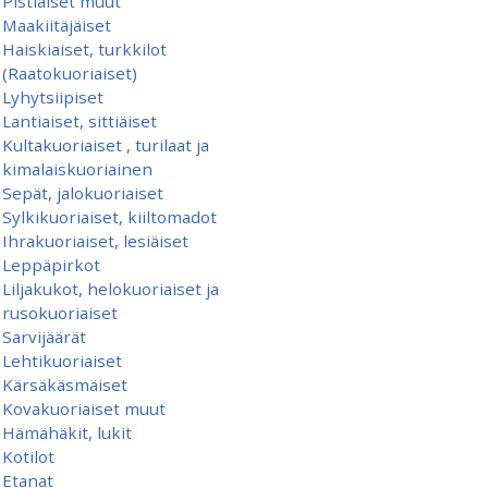
Pistiäiset muut
Maakiitäjäiset
Haiskiaiset, turkkilot
(Raatokuoriaiset)
Lyhytsiipiset
Lantiaiset, sittiäiset
Kultakuoriaiset , turilaat ja
kimalaiskuoriainen
Sepät, jalokuoriaiset
Sylkikuoriaiset, kiiltomadot
Ihrakuoriaiset, lesiäiset
Leppäpirkot
Liljakukot, helokuoriaiset ja
rusokuoriaiset
Sarvijäärät
Lehtikuoriaiset
Kärsäkäsmäiset
Kovakuoriaiset muut
Hämähäkit, lukit
Kotilot
Etanat