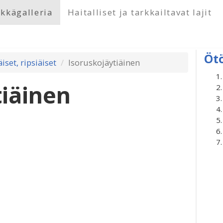
kkägalleria
Haitalliset ja tarkkailtavat lajit
Öt
äiset, ripsiäiset
Isoruskojäytiäinen
tiäinen