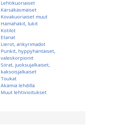
Lehtikuoriaiset
Kärsäkäsmäiset
Kovakuoriaiset muut
Hämähäkit, lukit
Kotilot
Etanat
Lierot, änkyrimadot
Punkit, hyppyhäntäiset,
valeskorpionit
Siirat, juoksujalkaiset,
kaksoisjalkaiset
Toukat
Äkämiä lehdillä
Muut lehtivioitukset