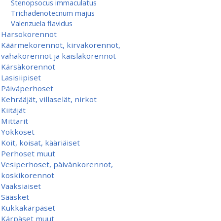
Stenopsocus immaculatus
Trichadenotecnum majus
Valenzuela flavidus
Harsokorennot
Käärmekorennot, kirvakorennot,
vahakorennot ja kaislakorennot
Kärsäkorennot
Lasisiipiset
Päiväperhoset
Kehrääjät, villaselät, nirkot
Kiitäjät
Mittarit
Yökköset
Koit, koisat, kääriäiset
Perhoset muut
Vesiperhoset, päivänkorennot,
koskikorennot
Vaaksiaiset
Sääsket
Kukkakärpäset
Kärpäset muut