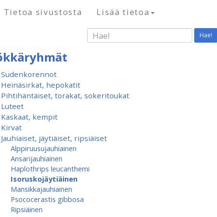
Tietoa sivustosta
Lisää tietoa
Hae!
ökkäryhmät
Sudenkorennot
Heinäsirkat, hepokatit
Pihtihäntäiset, torakat, sokeritoukat
Luteet
Kaskaat, kempit
Kirvat
Jauhiaiset, jäytiäiset, ripsiäiset
Alppiruusu­jauhiainen
Ansarijauhiainen
Haplothrips leucanthemi
Isoruskojäytiäinen
Mansikkajauhiainen
Psococerastis gibbosa
Ripsiäinen