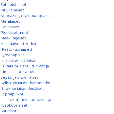
Sahapistiäiset
Muurahaiset
Ampiaiset, erakkoampiaiset
Mehiläiset
Kimalaiset
Pistiäiset muut
Maakiitäjäiset
Haiskiaiset, turkkilot
(Raatokuoriaiset)
Lyhytsiipiset
Lantiaiset, sittiäiset
Kultakuoriaiset , turilaat ja
kimalaiskuoriainen
Sepät, jalokuoriaiset
Sylkikuoriaiset, kiiltomadot
Ihrakuoriaiset, lesiäiset
Leppäpirkot
Liljakukot, helokuoriaiset ja
rusokuoriaiset
Sarvijäärät