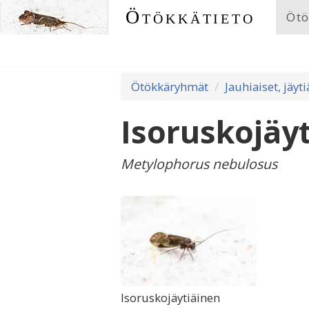
Ötökkätieto
Ötö
Ötökkäryhmät
Jauhiaiset, jäyti
Isoruskojäy
Metylophorus nebulosus
Isoruskojäytiäinen