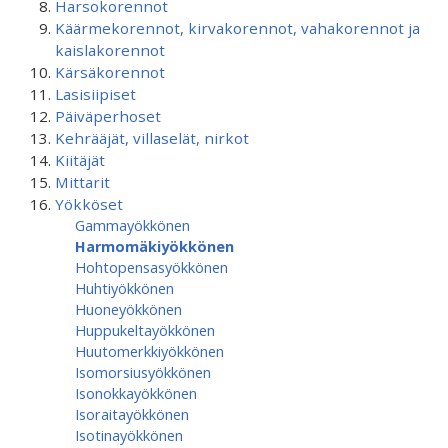
Harsokorennot
Käärmekorennot, kirvakorennot, vahakorennot ja
kaislakorennot
Kärsäkorennot
Lasisiipiset
Päiväperhoset
Kehrääjät, villaselät, nirkot
Kiitäjät
Mittarit
Yökköset
Gammayökkönen
Harmomäkiyökkönen
Hohtopensasyökkönen
Huhtiyökkönen
Huoneyökkönen
Huppukeltayökkönen
Huutomerkkiyökkönen
Isomorsiusyökkönen
Isonokkayökkönen
Isoraitayökkönen
Isotinayökkönen