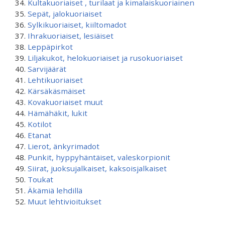
Kultakuoriaiset , turilaat ja kimalaiskuoriainen
Sepät, jalokuoriaiset
Sylkikuoriaiset, kiiltomadot
Ihrakuoriaiset, lesiäiset
Leppäpirkot
Liljakukot, helokuoriaiset ja rusokuoriaiset
Sarvijäärät
Lehtikuoriaiset
Kärsäkäsmäiset
Kovakuoriaiset muut
Hämähäkit, lukit
Kotilot
Etanat
Lierot, änkyrimadot
Punkit, hyppyhäntäiset, valeskorpionit
Siirat, juoksujalkaiset, kaksoisjalkaiset
Toukat
Äkämiä lehdillä
Muut lehtivioitukset