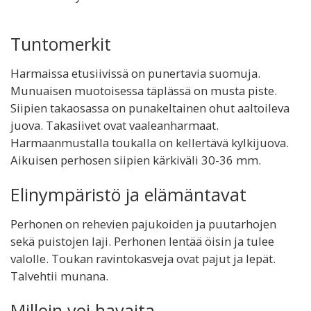
Tuntomerkit
Harmaissa etusiivissä on punertavia suomuja.
Munuaisen muotoisessa täplässä on musta piste.
Siipien takaosassa on punakeltainen ohut aaltoileva
juova. Takasiivet ovat vaaleanharmaat.
Harmaanmustalla toukalla on kellertävä kylkijuova.
Aikuisen perhosen siipien kärkiväli 30-36 mm.
Elinympäristö ja elämäntavat
Perhonen on rehevien pajukoiden ja puutarhojen
sekä puistojen laji. Perhonen lentää öisin ja tulee
valolle. Toukan ravintokasveja ovat pajut ja lepät.
Talvehtii munana.
Milloin voi havaita