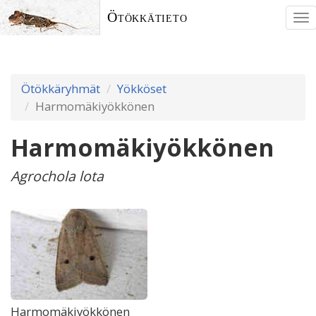
Ötökkätieto
To
nav
Ötökkäryhmät
Yökköset
Harmomäkiyökkönen
Harmomäkiyökkönen
Agrochola lota
Harmomäkiyökkönen