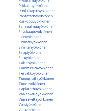
Pikkutarhayökkönen
Pilkkuiltayökkönen
Puolukkapiiloyökkönen
Rantatarhayökkönen
Ruskopuuyökkönen
Sammalmaayökkönen
Savukaapuyökkönen
Sieniyökkönen
Sinimäkiyökkönen
Siniritariyökkönen
Sirppiyökkönen
Suruyökkönen
Takiaisyökkönen
Tammiraitayökkönen
Tervakkoyökkönen
Tunnusraitayökkönen
Tuomiyökkönen
Täplätarhayökkönen
Vaaleakallioyökkönen
Vaaleakeltayökkönen
Varsiyökkönen
Viitayökkönen