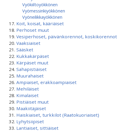
Vyökiiltoyökkönen
Vyömessinkiyökkönen
Vyöneilikkayökkönen
Koit, koisat, kääriäiset
Perhoset muut
Vesiperhoset, päivänkorennot, koskikorennot
Vaaksiaiset
Sääsket
Kukkakärpäset
Kärpäset muut
Sahapistiäiset
Muurahaiset
Ampiaiset, erakkoampiaiset
Mehiläiset
Kimalaiset
Pistiäiset muut
Maakiitäjäiset
Haiskiaiset, turkkilot (Raatokuoriaiset)
Lyhytsiipiset
Lantiaiset, sittiäiset