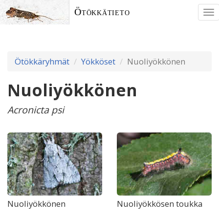
Ötökkätieto
To
nav
Ötökkäryhmät
Yökköset
Nuoliyökkönen
Nuoliyökkönen
Acronicta psi
Nuoliyökkönen
Nuoliyökkösen toukka