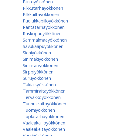
Piirtoyökkönen
Pikkutarhayökkönen
Pilkkuiltayökkönen
Puolukkapiiloyökkönen
Rantatarhayökkönen
Ruskopuuyökkönen
Sammalmaayökkönen
Savukaapuyökkönen
Sieniyökkönen
Sinimäkiyökkönen
Siniritariyökkönen
Sirppiyökkönen
Suruyökkönen
Takiaisyökkönen
Tammiraitayökkönen
Tervakkoyökkönen
Tunnusraitayökkönen
Tuomiyökkönen
Täplätarhayökkönen
Vaaleakallioyökkönen
Vaaleakeltayökkönen
Varsiyökkönen