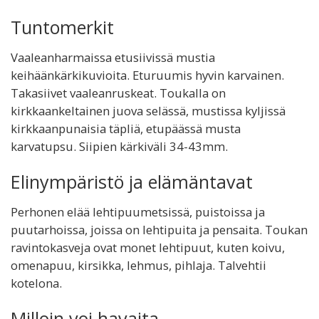
Tuntomerkit
Vaaleanharmaissa etusiivissä mustia
keihäänkärkikuvioita. Eturuumis hyvin karvainen.
Takasiivet vaaleanruskeat. Toukalla on
kirkkaankeltainen juova selässä, mustissa kyljissä
kirkkaanpunaisia täpliä, etupäässä musta
karvatupsu. Siipien kärkiväli 34-43mm.
Elinympäristö ja elämäntavat
Perhonen elää lehtipuumetsissä, puistoissa ja
puutarhoissa, joissa on lehtipuita ja pensaita. Toukan
ravintokasveja ovat monet lehtipuut, kuten koivu,
omenapuu, kirsikka, lehmus, pihlaja. Talvehtii
kotelona.
Milloin voi havaita