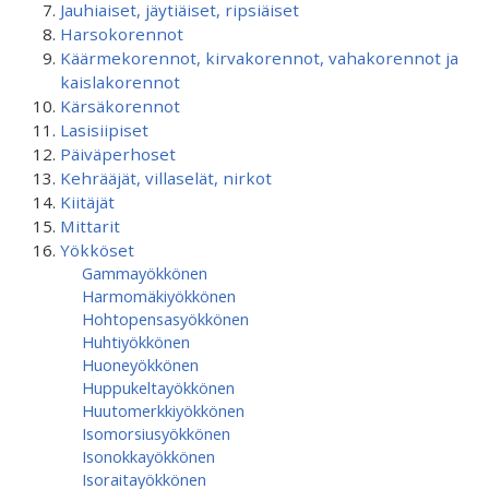
Jauhiaiset, jäytiäiset, ripsiäiset
Harsokorennot
Käärmekorennot, kirvakorennot, vahakorennot ja
kaislakorennot
Kärsäkorennot
Lasisiipiset
Päiväperhoset
Kehrääjät, villaselät, nirkot
Kiitäjät
Mittarit
Yökköset
Gammayökkönen
Harmomäkiyökkönen
Hohtopensasyökkönen
Huhtiyökkönen
Huoneyökkönen
Huppukeltayökkönen
Huutomerkkiyökkönen
Isomorsiusyökkönen
Isonokkayökkönen
Isoraitayökkönen