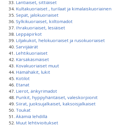
Lantiaiset, sittiäiset
Kultakuoriaiset , turilaat ja kimalaiskuoriainen
Sepät, jalokuoriaiset
Sylkikuoriaiset, kiiltomadot
Ihrakuoriaiset, lesiäiset
Leppäpirkot
Liljakukot, helokuoriaiset ja rusokuoriaiset
Sarvijäärät
Lehtikuoriaiset
Kärsäkäsmäiset
Kovakuoriaiset muut
Hämähäkit, lukit
Kotilot
Etanat
Lierot, änkyrimadot
Punkit, hyppyhäntäiset, valeskorpionit
Siirat, juoksujalkaiset, kaksoisjalkaiset
Toukat
Äkämiä lehdillä
Muut lehtivioitukset