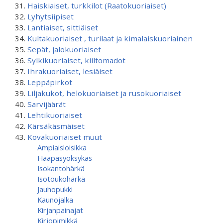
Haiskiaiset, turkkilot (Raatokuoriaiset)
Lyhytsiipiset
Lantiaiset, sittiäiset
Kultakuoriaiset , turilaat ja kimalaiskuoriainen
Sepät, jalokuoriaiset
Sylkikuoriaiset, kiiltomadot
Ihrakuoriaiset, lesiäiset
Leppäpirkot
Liljakukot, helokuoriaiset ja rusokuoriaiset
Sarvijäärät
Lehtikuoriaiset
Kärsäkäsmäiset
Kovakuoriaiset muut
Ampiaisloisikka
Haapasyöksykäs
Isokantohärkä
Isotoukohärkä
Jauhopukki
Kaunojalka
Kirjanpainajat
Kirjopimikkä