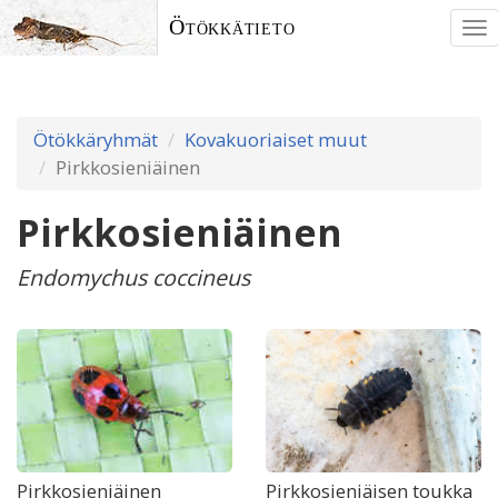
Ötökkätieto
To
nav
Ötökkäryhmät
Kovakuoriaiset muut
Pirkkosieniäinen
Pirkkosieniäinen
Endomychus coccineus
Pirkkosieniäinen
Pirkkosieniäisen toukka