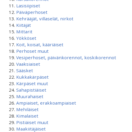
Lasisiipiset
Päiväperhoset
Kehrääjät, villaselät, nirkot
Kiitäjät
Mittarit
Yökköset
Koit, koisat, kääriäiset
Perhoset muut
Vesiperhoset, päivänkorennot, koskikorennot
Vaaksiaiset
Sääsket
Kukkakärpäset
Kärpäset muut
Sahapistiäiset
Muurahaiset
Ampiaiset, erakkoampiaiset
Mehiläiset
Kimalaiset
Pistiäiset muut
Maakiitäjäiset