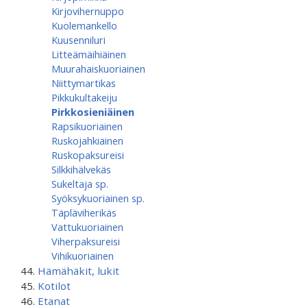
Kirjovihernuppo
Kuolemankello
Kuusenniluri
Litteämäihiäinen
Muurahaiskuoriainen
Niittymartikas
Pikkukultakeiju
Pirkkosieniäinen
Rapsikuoriainen
Ruskojahkiainen
Ruskopaksureisi
Silkkihälvekäs
Sukeltaja sp.
Syöksykuoriainen sp.
Täpläviherikäs
Vattukuoriainen
Viherpaksureisi
Vihikuoriainen
Hämähäkit, lukit
Kotilot
Etanat