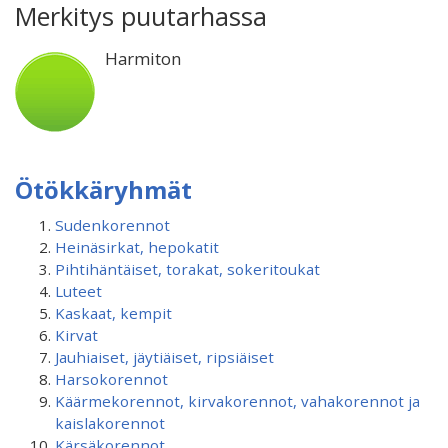
Merkitys puutarhassa
Harmiton
Ötökkäryhmät
Sudenkorennot
Heinäsirkat, hepokatit
Pihtihäntäiset, torakat, sokeritoukat
Luteet
Kaskaat, kempit
Kirvat
Jauhiaiset, jäytiäiset, ripsiäiset
Harsokorennot
Käärmekorennot, kirvakorennot, vahakorennot ja
kaislakorennot
Kärsäkorennot