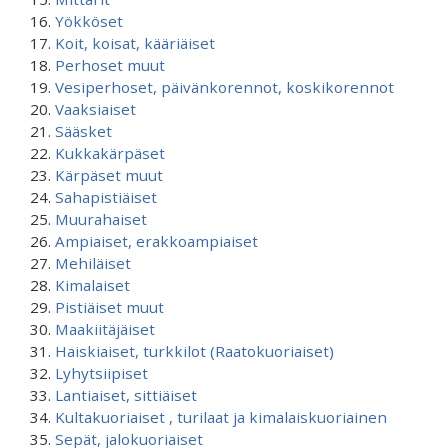
Yökköset
Koit, koisat, kääriäiset
Perhoset muut
Vesiperhoset, päivänkorennot, koskikorennot
Vaaksiaiset
Sääsket
Kukkakärpäset
Kärpäset muut
Sahapistiäiset
Muurahaiset
Ampiaiset, erakkoampiaiset
Mehiläiset
Kimalaiset
Pistiäiset muut
Maakiitäjäiset
Haiskiaiset, turkkilot (Raatokuoriaiset)
Lyhytsiipiset
Lantiaiset, sittiäiset
Kultakuoriaiset , turilaat ja kimalaiskuoriainen
Sepät, jalokuoriaiset