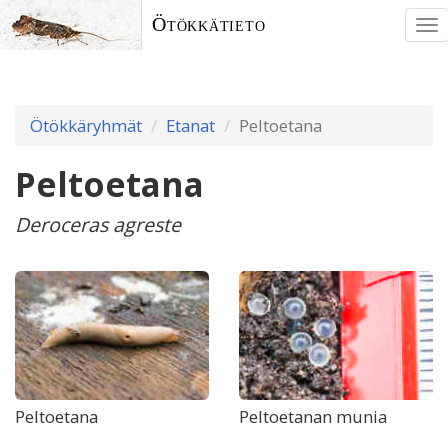
Ötökkätieto
To
nav
Ötökkäryhmät
Etanat
Peltoetana
Peltoetana
Deroceras agreste
Peltoetana
Peltoetanan munia