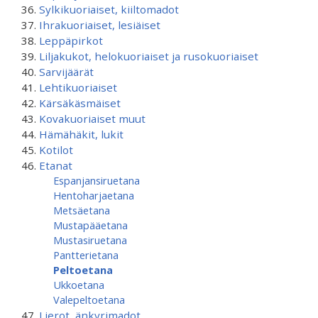
Sylkikuoriaiset, kiiltomadot
Ihrakuoriaiset, lesiäiset
Leppäpirkot
Liljakukot, helokuoriaiset ja rusokuoriaiset
Sarvijäärät
Lehtikuoriaiset
Kärsäkäsmäiset
Kovakuoriaiset muut
Hämähäkit, lukit
Kotilot
Etanat
Espanjansiruetana
Hentoharjaetana
Metsäetana
Mustapääetana
Mustasiruetana
Pantterietana
Peltoetana
Ukkoetana
Valepeltoetana
Lierot, änkyrimadot