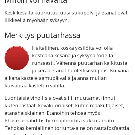
Keskikesällä kuoriutuu uusi sukupolvi ja etanat ovat
liikkeellä myöhään syksyyn.
Merkitys puutarhassa
Haitallinen, koska yksilöitä voi olla
kosteana kesänä ja syksynä todella
runsaasti. Vähennä puutarhan kalkitusta
ja kerää etanat huolellisesti pois. Kuivana
aikana kastele aamupäivällä ja anna mullan
kuivahtaa kastelun välillä.
Luontaisia vihollisia ovat siili, muutamat linnut,
kuten rastaat, kovakuoriaiset, kuten maakiitäjäiset,
etanahaiskiainen. Etanoihin tehoaa myös
Phasmarhabditis hermaphrodita sukkulamato.
Tehokas kemiallinen torjunta-aine on rautafosfaattia