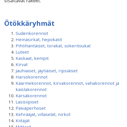
sisältävät rakeet.
Ötökkäryhmät
Sudenkorennot
Heinäsirkat, hepokatit
Pihtihäntäiset, torakat, sokeritoukat
Luteet
Kaskaat, kempit
Kirvat
Jauhiaiset, jäytiäiset, ripsiäiset
Harsokorennot
Käärmekorennot, kirvakorennot, vahakorennot ja
kaislakorennot
Kärsäkorennot
Lasisiipiset
Päiväperhoset
Kehrääjät, villaselät, nirkot
Kiitäjät
Mittarit