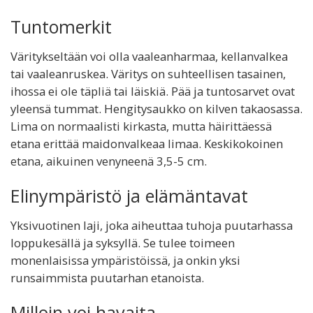
Tuntomerkit
Väritykseltään voi olla vaaleanharmaa, kellanvalkea
tai vaaleanruskea. Väritys on suhteellisen tasainen,
ihossa ei ole täpliä tai läiskiä. Pää ja tuntosarvet ovat
yleensä tummat. Hengitysaukko on kilven takaosassa.
Lima on normaalisti kirkasta, mutta häirittäessä
etana erittää maidonvalkeaa limaa. Keskikokoinen
etana, aikuinen venyneenä 3,5-5 cm.
Elinympäristö ja elämäntavat
Yksivuotinen laji, joka aiheuttaa tuhoja puutarhassa
loppukesällä ja syksyllä. Se tulee toimeen
monenlaisissa ympäristöissä, ja onkin yksi
runsaimmista puutarhan etanoista.
Milloin voi havaita