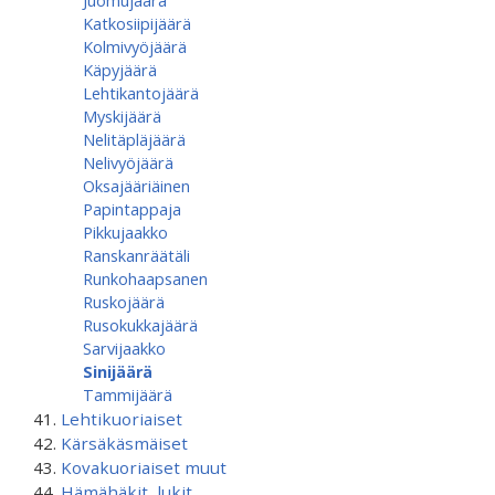
Juomujäärä
Katkosiipijäärä
Kolmivyöjäärä
Käpyjäärä
Lehtikantojäärä
Myskijäärä
Nelitäpläjäärä
Nelivyöjäärä
Oksajääriäinen
Papintappaja
Pikkujaakko
Ranskanräätäli
Runkohaapsanen
Ruskojäärä
Rusokukkajäärä
Sarvijaakko
Sinijäärä
Tammijäärä
Lehtikuoriaiset
Kärsäkäsmäiset
Kovakuoriaiset muut
Hämähäkit, lukit