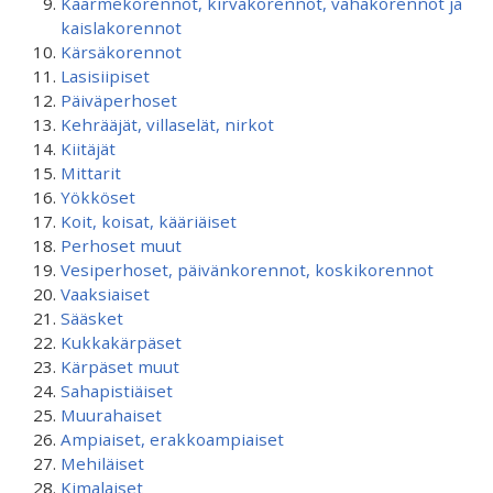
Käärmekorennot, kirvakorennot, vahakorennot ja
kaislakorennot
Kärsäkorennot
Lasisiipiset
Päiväperhoset
Kehrääjät, villaselät, nirkot
Kiitäjät
Mittarit
Yökköset
Koit, koisat, kääriäiset
Perhoset muut
Vesiperhoset, päivänkorennot, koskikorennot
Vaaksiaiset
Sääsket
Kukkakärpäset
Kärpäset muut
Sahapistiäiset
Muurahaiset
Ampiaiset, erakkoampiaiset
Mehiläiset
Kimalaiset