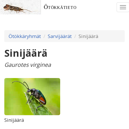
Ötökkätieto
To
nav
Ötökkäryhmät
Sarvijäärät
Sinijäärä
Sinijäärä
Gaurotes virginea
Sinijäärä