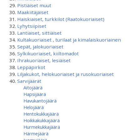
Pistiäiset muut
Maakiitäjäiset
Haiskiaiset, turkkilot (Raatokuoriaiset)
Lyhytsiipiset
Lantiaiset, sittiäiset
Kultakuoriaiset , turilaat ja kimalaiskuoriainen
Sepät, jalokuoriaiset
Sylkikuoriaiset, kiiltomadot
Ihrakuoriaiset, lesiäiset
Leppäpirkot
Liljakukot, helokuoriaiset ja rusokuoriaiset
Sarvijäärät
Aitojäärä
Hapsijäärä
Havukantojäärä
Helojäärä
Hentokukkajäärä
Hoikkakukkajäärä
Hurmekukkajäärä
Härmejäärä